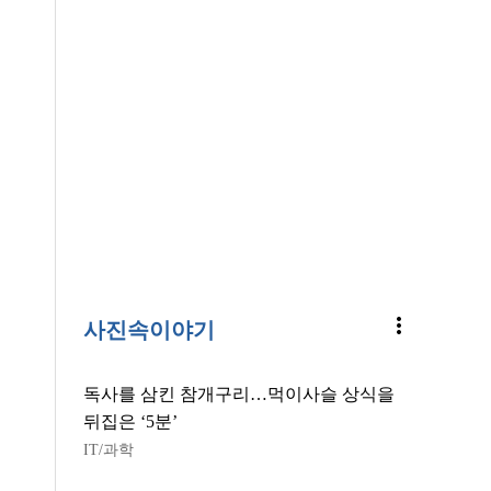
more_vert
사진속이야기
독사를 삼킨 참개구리…먹이사슬 상식을
뒤집은 ‘5분’
IT/과학