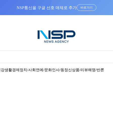
NSP통신을 구글 선호 매체로 추가
바로가기
건강
생활경제
정치/사회
연예/문화
인사/동정
신상품/리뷰
해명/반론