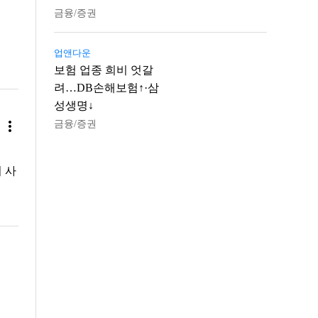
금융/증권
업앤다운
보험 업종 희비 엇갈
려…DB손해보험↑·삼
성생명↓
more_vert
금융/증권
버 사