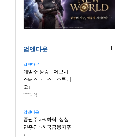
more_vert
업앤다운
업앤다운
게임주 상승…데브시
스터즈↑·고스트스튜디
오↓
IT/과학
업앤다운
증권주 2% 하락, 상상
인증권↑·한국금융지주
↓