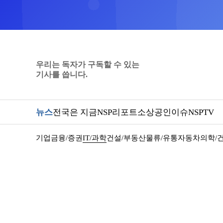
우리는 독자가 구독할 수 있는
기사를 씁니다.
뉴스
전국은 지금
NSP리포트
소상공인
이슈
NSPTV
기업
금융/증권
IT/과학
건설/부동산
물류/유통
자동차
의학/