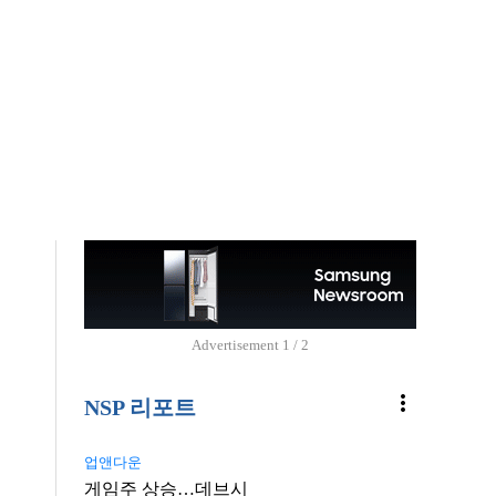
Advertisement
1 / 2
more_vert
NSP 리포트
업앤다운
게임주 상승…데브시