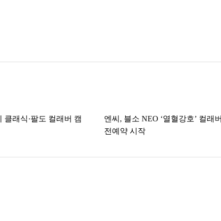
지 클래식·팔도 컬래버 캠
엔씨, 블소 NEO ‘열혈강호’ 컬래
전예약 시작