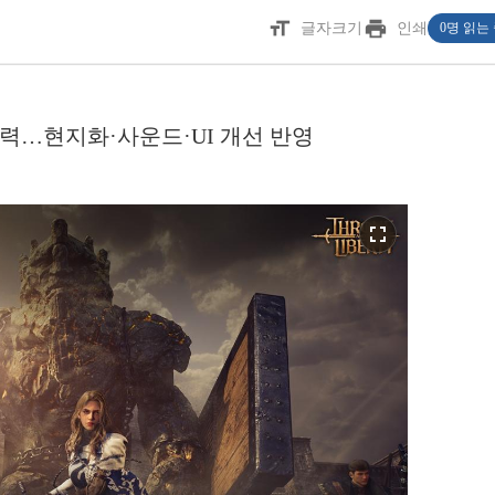
format_size
print
글자크기
인쇄
0명 읽는
…현지화·사운드·UI 개선 반영
fullscreen