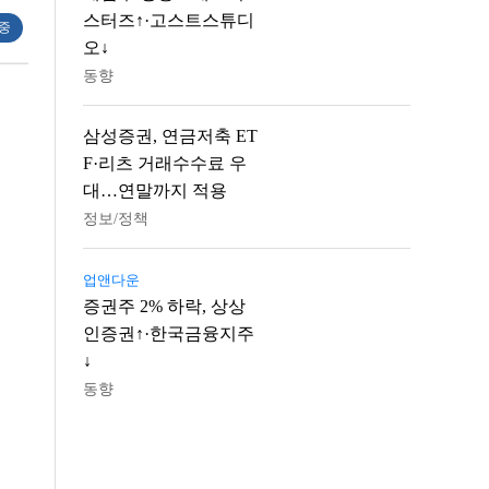
스터즈↑·고스트스튜디
 중
오↓
동향
삼성증권, 연금저축 ET
F·리츠 거래수수료 우
대…연말까지 적용
정보/정책
업앤다운
증권주 2% 하락, 상상
인증권↑·한국금융지주
↓
동향