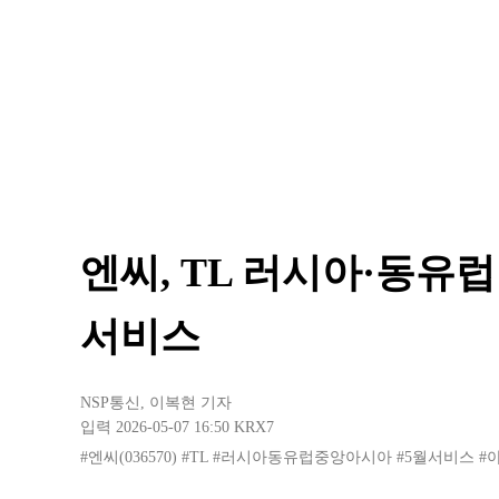
엔씨, TL 러시아·동유럽
서비스
NSP통신
,
이복현 기자
입력 2026-05-07 16:50
KRX7
#엔씨(036570)
#TL
#러시아동유럽중앙아시아
#5월서비스
#