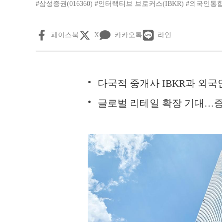
#삼성증권(016360)
#인터랙티브 브로커스(IBKR)
#외국인통
페이스북
X
카카오톡
라인
다국적 중개사 IBKR과 외
글로벌 리테일 확장 기대…