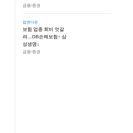
금융/증권
업앤다운
보험 업종 희비 엇갈
려…DB손해보험↑·삼
성생명↓
금융/증권