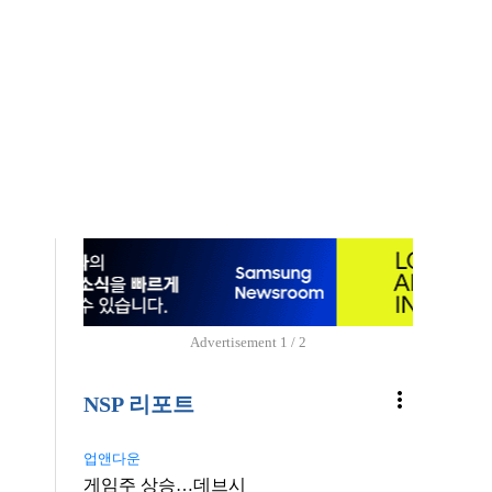
Advertisement
1 / 2
more_vert
NSP 리포트
업앤다운
게임주 상승…데브시