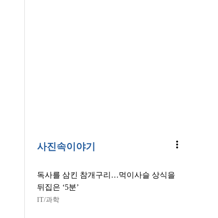
more_vert
사진속이야기
독사를 삼킨 참개구리…먹이사슬 상식을
뒤집은 ‘5분’
IT/과학