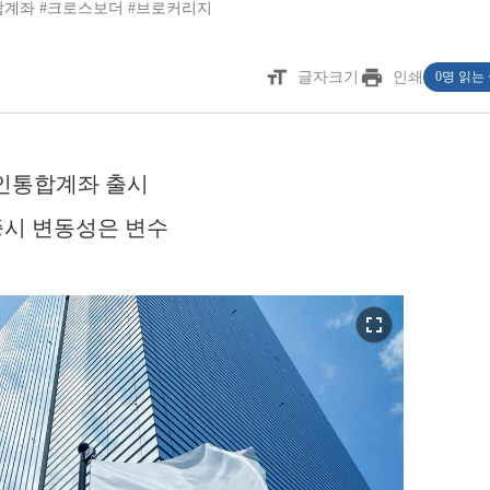
합계좌
#크로스보더
#브로커리지
format_size
print
글자크기
인쇄
0명 읽는
국인통합계좌 출시
증시 변동성은 변수
fullscreen