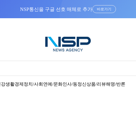
NSP통신을 구글 선호 매체로 추가
바로가기
건강
생활경제
정치/사회
연예/문화
인사/동정
신상품/리뷰
해명/반론