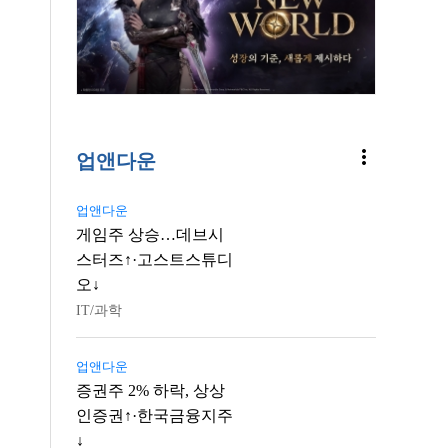
more_vert
업앤다운
업앤다운
게임주 상승…데브시
스터즈↑·고스트스튜디
오↓
IT/과학
업앤다운
증권주 2% 하락, 상상
인증권↑·한국금융지주
↓