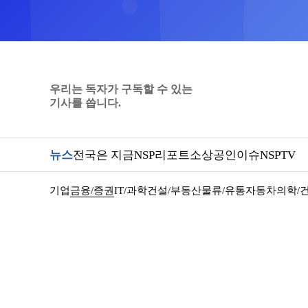
우리는 독자가 구독할 수 있는
기사를 씁니다.
뉴스
전국은 지금
NSP리포트
소상공인
이슈
NSPTV
기업
금융/증권
IT/과학
건설/부동산
물류/유통
자동차
의학/