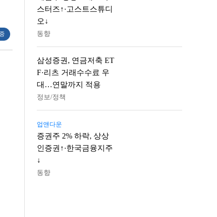
스터즈↑·고스트스튜디
오↓
동향
 중
삼성증권, 연금저축 ET
F·리츠 거래수수료 우
대…연말까지 적용
정보/정책
업앤다운
증권주 2% 하락, 상상
인증권↑·한국금융지주
↓
동향