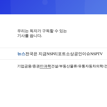
우리는 독자가 구독할 수 있는
기사를 씁니다.
뉴스
전국은 지금
NSP리포트
소상공인
이슈
NSPTV
기업
금융/증권
IT/과학
건설/부동산
물류/유통
자동차
의학/