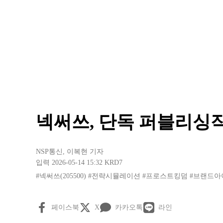
넥써쓰, 단독 퍼블리싱작 
NSP통신
,
이복현 기자
입력 2026-05-14 15:32
KRD7
#넥써쓰(205500)
#전략시뮬레이션
#프로스트킹덤
#브랜드아
페이스북
X
카카오톡
라인