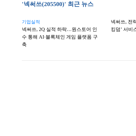
'넥써쓰(205500)' 최근 뉴스
넥써쓰, 전
기업실적
넥써쓰, 2Q 실적 하락…원스토어 인
킹덤’ 서비
수 통해 AI·블록체인 게임 플랫폼 구
축