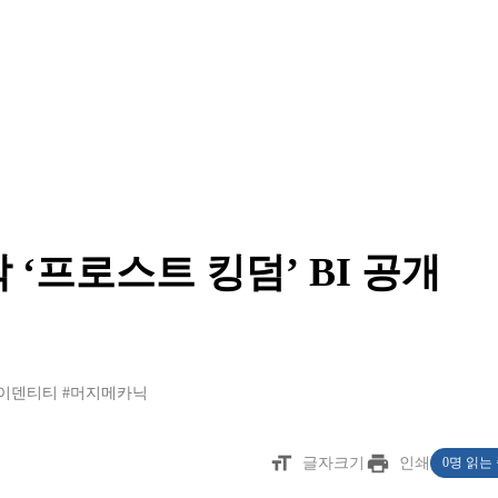
‘프로스트 킹덤’ BI 공개
이덴티티
#머지메카닉
format_size
print
글자크기
인쇄
0명 읽는