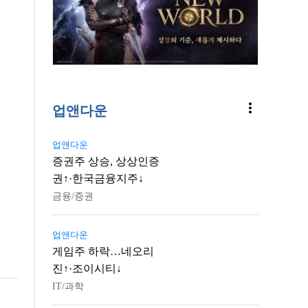
more_vert
업앤다운
업앤다운
증권주 상승, 상상인증
권↑·한국금융지주↓
금융/증권
업앤다운
게임주 하락…네오리
진↑·조이시티↓
IT/과학