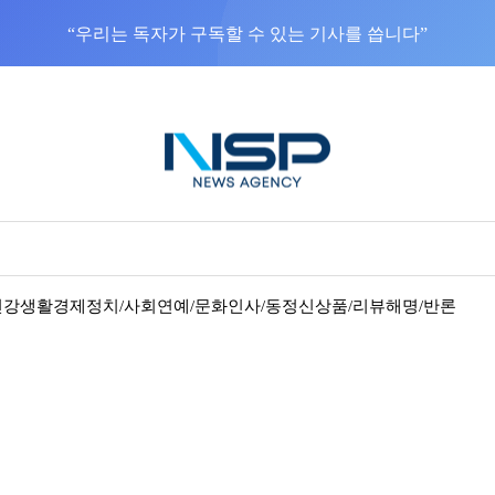
건강
생활경제
정치/사회
연예/문화
인사/동정
신상품/리뷰
해명/반론