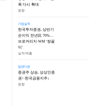
폭 다시 확대
동향
기업실적
한국투자증권, 상반기
순이익 전년比 70%…
브로커리지·WM ‘쌍끌
이’
실적/매출
업앤다운
증권주 상승, 상상인증
권↑·한국금융지주↓
동향