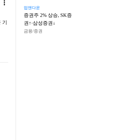
more_vert
업앤다운
증권주 2% 상승, SK증
 기
권↑·삼성증권↓
금융/증권