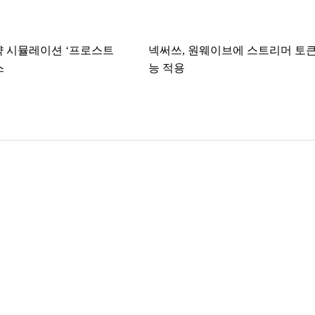
략 시뮬레이션 ‘프로스트
넥써쓰, 원웨이브에 스트리머 토큰
스
능 적용