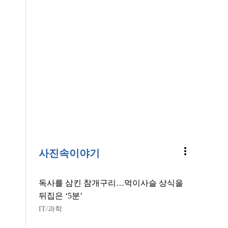
more_vert
사진속이야기
독사를 삼킨 참개구리…먹이사슬 상식을
뒤집은 ‘5분’
IT/과학