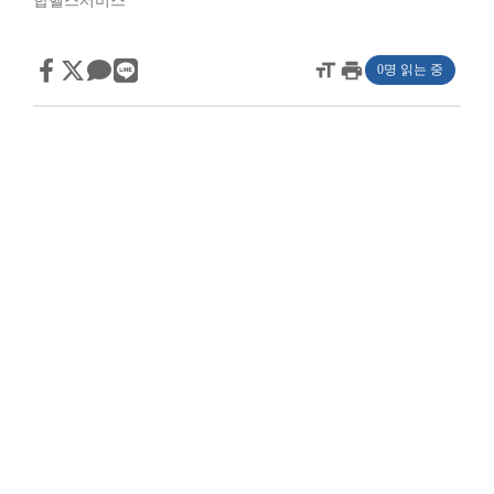
합헬스서비스
format_size
print
0명 읽는 중