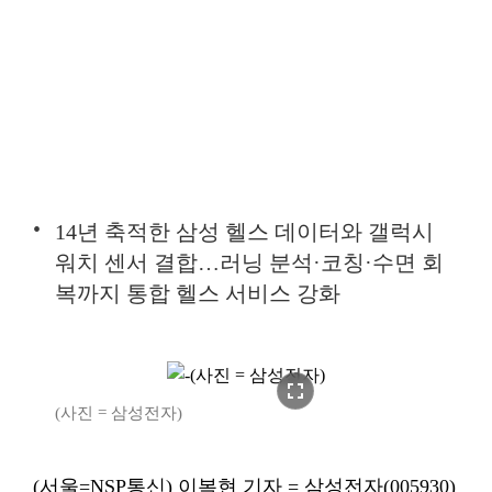
14년 축적한 삼성 헬스 데이터와 갤럭시
워치 센서 결합…러닝 분석·코칭·수면 회
복까지 통합 헬스 서비스 강화
fullscreen
(사진 = 삼성전자)
(서울=NSP통신) 이복현 기자 = 삼성전자(005930)