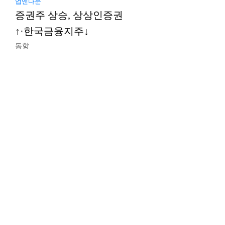
업앤다운
증권주 상승, 상상인증권
↑·한국금융지주↓
동향