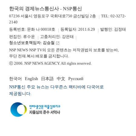
한국의 경제뉴스통신사 - NSP통신
07236 서울시 영등포구 국회대로750 금산빌딩 2층
TEL: 02-3272-
2140
등록번호: 문화 나 00018호
등록일자: 2011.6.29
발행인: 김정태
편집인: 류수운
고충처리인: 강은태
청소년보호책임자: 김승철
launch
NSP NEWS·NSP TV의 모든 콘텐츠는 저작권법의 보호를 받는바,
무단 전재.복사.배포를 금지합니다.
ⓒ 2006. NSP NEWS AGENCY. All rights reserved.
한국어
English
日本語
中文
Русский
NSP통신 주요 뉴스는 다우존스 팩티바에 다국어로
제공됩니다.