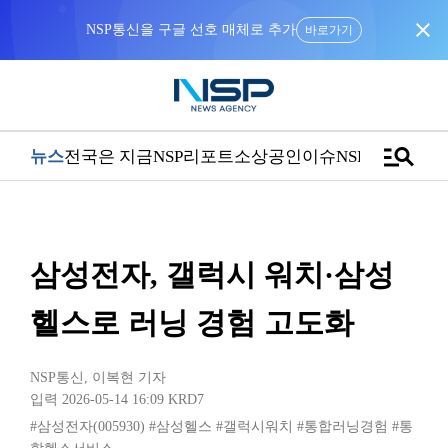
close
NSP통신을 구글 선호 매체로 추가
바로가기
manage_search
뉴스
전국은 지금
NSP리포트
소상공인
이슈
NSPTV
삼성전자, 갤럭시 워치·삼성
헬스로 러닝 경험 고도화
NSP통신
,
이복현 기자
입력 2026-05-14 16:09
KRD7
#삼성전자(005930)
#삼성헬스
#갤럭시워치
#통합러닝경험
#통