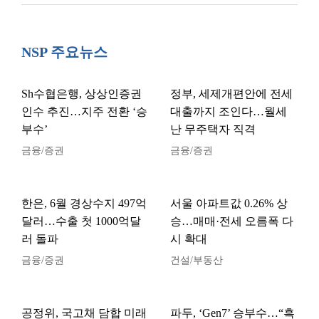
NSP 주요뉴스
Sh수협은행, 상상인증권
정부, 세제개편안에 전세
인수 추진…지주 전환 ‘승
대출까지 조인다…월세
부수’
난 무주택자 직격
금융/증권
금융/증권
한은, 6월 경상수지 497억
서울 아파트값 0.26% 상
달러…수출 첫 1000억달
승…매매·전세 오름폭 다
러 돌파
시 확대
금융/증권
건설/부동산
공정위, 국고채 담합 미래
파두, ‘Gen7’ 승부수…“흑