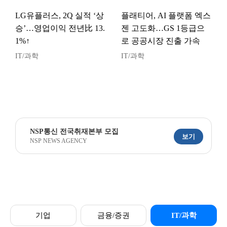
LG유플러스, 2Q 실적 ‘상
플래티어, AI 플랫폼 엑스
승’…영업이익 전년比 13.
젠 고도화…GS 1등급으
1%↑
로 공공시장 진출 가속
IT/과학
IT/과학
NSP통신 전국취재본부 모집
보기
NSP NEWS AGENCY
기업
금융/증권
IT/과학