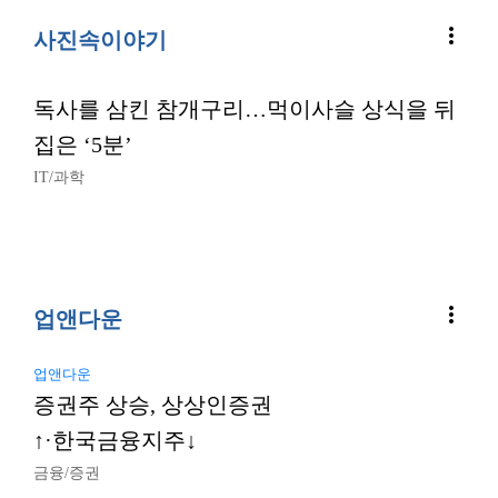
more_vert
사진속이야기
독사를 삼킨 참개구리…먹이사슬 상식을 뒤
집은 ‘5분’
IT/과학
more_vert
업앤다운
업앤다운
증권주 상승, 상상인증권
↑·한국금융지주↓
금융/증권