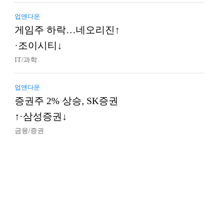
업앤다운
게임주 하락…네오리진↑
·조이시티↓
IT/과학
업앤다운
증권주 2% 상승, SK증권
↑·삼성증권↓
금융/증권