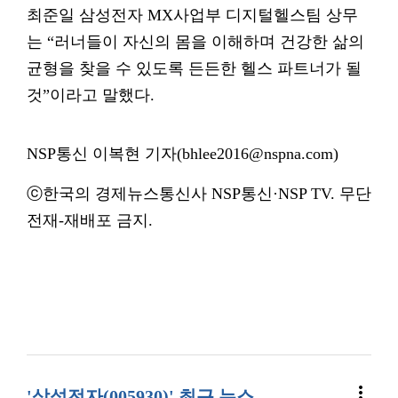
최준일 삼성전자 MX사업부 디지털헬스팀 상무
는 “러너들이 자신의 몸을 이해하며 건강한 삶의
균형을 찾을 수 있도록 든든한 헬스 파트너가 될
것”이라고 말했다.
NSP통신 이복현 기자(bhlee2016@nspna.com)
ⓒ한국의 경제뉴스통신사 NSP통신·NSP TV. 무단
전재-재배포 금지.
more_vert
'삼성전자(005930)' 최근 뉴스