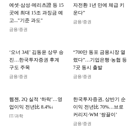
에셋·삼성·메리츠證 등 15
자전환 1년 만에 체급 키
곳에 최대 15조 과징금 예
운다”
고..."기준 과도"
금융/증권
금융/증권
‘오너 3세’ 김동윤 상무 승
“700만 동포 금융시장 열
진…한국투자증권 후계
렸다”…기업은행·농협 등
구도 주목
7곳 동시 출발
금융/증권
금융/증권
웹젠, 2Q 실적 ‘하락’…영
한국투자증권, 상반기 순
업이익 전년比 8.4%↓
이익 전년比 70%…브로
커리지·WM ‘쌍끌이’
IT/과학
금융/증권