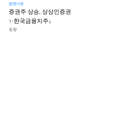
업앤다운
증권주 상승, 상상인증권
↑·한국금융지주↓
동향