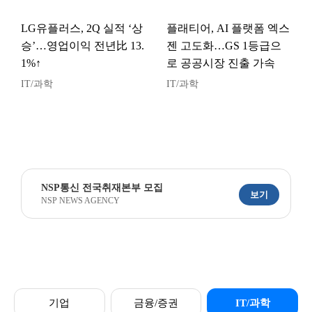
LG유플러스, 2Q 실적 ‘상
플래티어, AI 플랫폼 엑스
승’…영업이익 전년比 13.
젠 고도화…GS 1등급으
1%↑
로 공공시장 진출 가속
IT/과학
IT/과학
NSP통신 전국취재본부 모집
보기
NSP NEWS AGENCY
기업
금융/증권
IT/과학