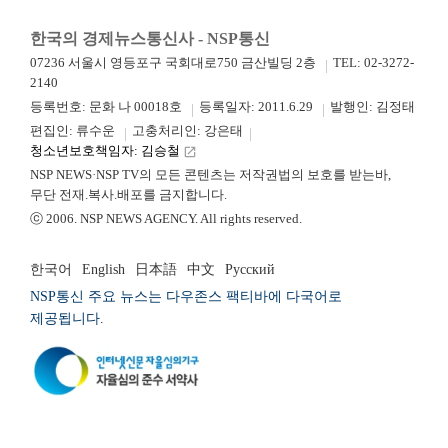
한국의 경제뉴스통신사 - NSP통신
07236 서울시 영등포구 국회대로750 금산빌딩 2층
TEL: 02-3272-
2140
등록번호: 문화 나 00018호
등록일자: 2011.6.29
발행인: 김정태
편집인: 류수운
고충처리인: 강은태
청소년보호책임자: 김승철
launch
NSP NEWS·NSP TV의 모든 콘텐츠는 저작권법의 보호를 받는바,
무단 전재.복사.배포를 금지합니다.
ⓒ 2006. NSP NEWS AGENCY. All rights reserved.
한국어
English
日本語
中文
Русский
NSP통신 주요 뉴스는 다우존스 팩티바에 다국어로
제공됩니다.