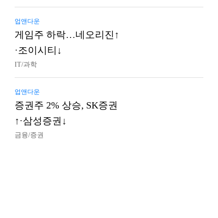
업앤다운
게임주 하락…네오리진↑
·조이시티↓
IT/과학
업앤다운
증권주 2% 상승, SK증권
↑·삼성증권↓
금융/증권