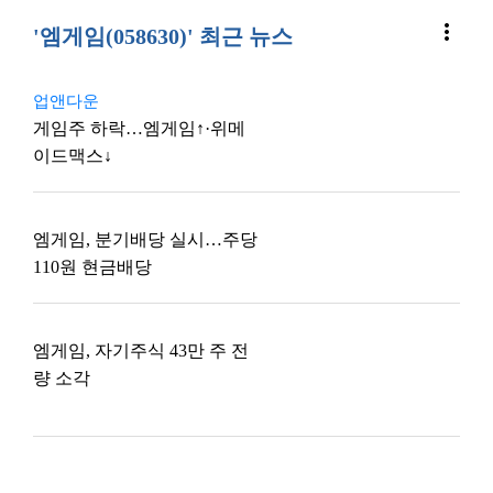
more_vert
'엠게임(058630)' 최근 뉴스
업앤다운
게임주 하락…엠게임↑·위메
이드맥스↓
엠게임, 분기배당 실시…주당
110원 현금배당
엠게임, 자기주식 43만 주 전
량 소각