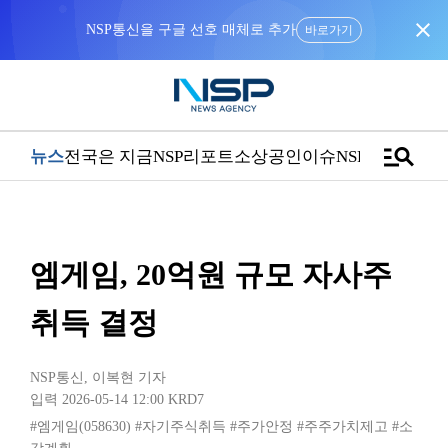
close
NSP통신을 구글 선호 매체로 추가
바로가기
manage_search
뉴스
전국은 지금
NSP리포트
소상공인
이슈
NSPTV
엠게임, 20억원 규모 자사주
취득 결정
NSP통신
,
이복현 기자
입력 2026-05-14 12:00
KRD7
#엠게임(058630)
#자기주식취득
#주가안정
#주주가치제고
#소