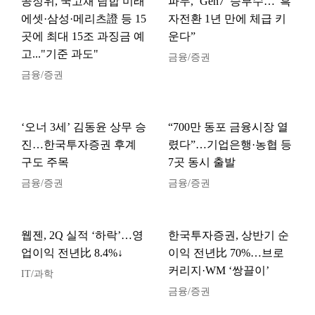
공정위, 국고채 담합 미래
파두, ‘Gen7’ 승부수…“흑
에셋·삼성·메리츠證 등 15
자전환 1년 만에 체급 키
곳에 최대 15조 과징금 예
운다”
고..."기준 과도"
금융/증권
금융/증권
‘오너 3세’ 김동윤 상무 승
“700만 동포 금융시장 열
진…한국투자증권 후계
렸다”…기업은행·농협 등
구도 주목
7곳 동시 출발
금융/증권
금융/증권
웹젠, 2Q 실적 ‘하락’…영
한국투자증권, 상반기 순
업이익 전년比 8.4%↓
이익 전년比 70%…브로
커리지·WM ‘쌍끌이’
IT/과학
금융/증권