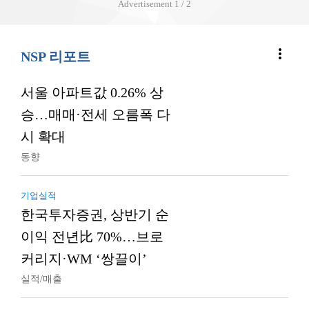
Advertisement
2 / 2
more_vert
NSP 리포트
서울 아파트값 0.26% 상
승…매매·전세 오름폭 다
시 확대
동향
기업실적
한국투자증권, 상반기 순
이익 전년比 70%…브로
커리지·WM ‘쌍끌이’
실적/매출