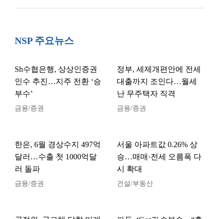
NSP 주요뉴스
Sh수협은행, 상상인증권
정부, 세제개편안에 전세
인수 추진…지주 전환 ‘승
대출까지 조인다…월세
부수’
난 무주택자 직격
금융/증권
금융/증권
한은, 6월 경상수지 497억
서울 아파트값 0.26% 상
달러…수출 첫 1000억달
승…매매·전세 오름폭 다
러 돌파
시 확대
금융/증권
건설/부동산