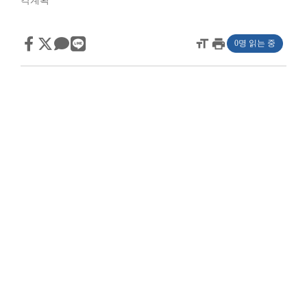
각계획
format_size
print
0명 읽는 중