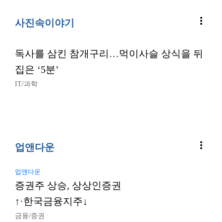
more_vert
사진속이야기
독사를 삼킨 참개구리…먹이사슬 상식을 뒤
집은 ‘5분’
IT/과학
more_vert
업앤다운
업앤다운
증권주 상승, 상상인증권
↑·한국금융지주↓
금융/증권