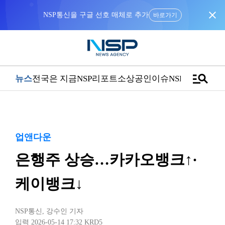
close
NSP통신을 구글 선호 매체로 추가
바로가기
manage_search
뉴스
전국은 지금
NSP리포트
소상공인
이슈
NSPTV
업앤다운
은행주 상승…카카오뱅크↑·
케이뱅크↓
NSP통신
,
강수인 기자
입력 2026-05-14 17:32
KRD5