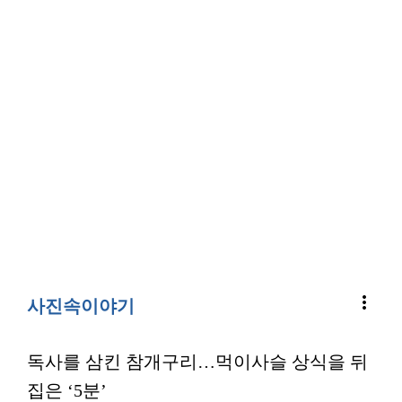
more_vert
사진속이야기
독사를 삼킨 참개구리…먹이사슬 상식을 뒤
집은 ‘5분’