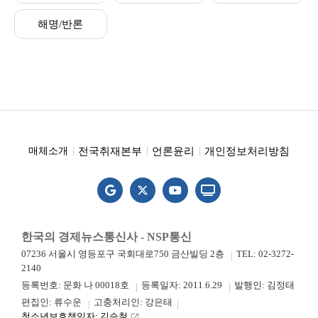
해명/반론
전국취재본부
언론윤리
개인정보처리방침
매체소개
한국의 경제뉴스통신사 - NSP통신
07236 서울시 영등포구 국회대로750 금산빌딩 2층
TEL: 02-3272-
2140
등록번호: 문화 나 00018호
등록일자: 2011.6.29
발행인: 김정태
편집인: 류수운
고충처리인: 강은태
청소년보호책임자: 김승철
launch