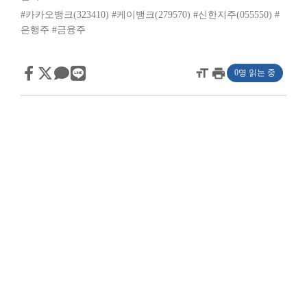
#카카오뱅크(323410)
#케이뱅크(279570)
#신한지주(055550)
#
은행주
#금융주
format_size
print
0명 읽는 중