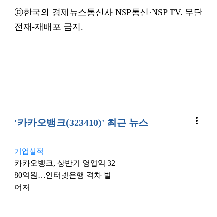
ⓒ한국의 경제뉴스통신사 NSP통신·NSP TV. 무단
전재-재배포 금지.
more_vert
'카카오뱅크(323410)' 최근 뉴스
기업실적
카카오뱅크, 상반기 영업익 32
80억원…인터넷은행 격차 벌
어져