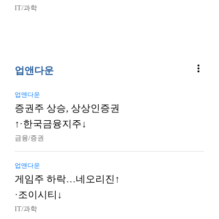
IT/과학
more_vert
업앤다운
업앤다운
증권주 상승, 상상인증권
↑·한국금융지주↓
금융/증권
업앤다운
게임주 하락…네오리진↑
·조이시티↓
IT/과학