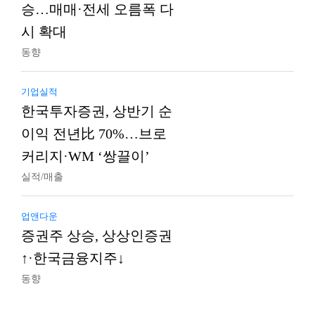
승…매매·전세 오름폭 다
시 확대
동향
기업실적
한국투자증권, 상반기 순
이익 전년比 70%…브로
커리지·WM ‘쌍끌이’
실적/매출
업앤다운
증권주 상승, 상상인증권
↑·한국금융지주↓
동향