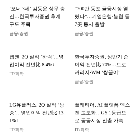
‘오너 3세’ 김동윤 상무 승
“700만 동포 금융시장 열
진…한국투자증권 후계
렸다”…기업은행·농협 등
구도 주목
7곳 동시 출발
금융/증권
금융/증권
웹젠, 2Q 실적 ‘하락’…영
한국투자증권, 상반기 순
업이익 전년比 8.4%↓
이익 전년比 70%…브로
커리지·WM ‘쌍끌이’
IT/과학
금융/증권
LG유플러스, 2Q 실적 ‘상
플래티어, AI 플랫폼 엑스
승’…영업이익 전년比 13.
젠 고도화…GS 1등급으
1%↑
로 공공시장 진출 가속
IT/과학
IT/과학