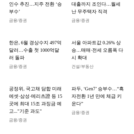
인수 추진…지주 전환 ‘승
대출까지 조인다…월세
부수’
난 무주택자 직격
금융/증권
금융/증권
한은, 6월 경상수지 497억
서울 아파트값 0.26% 상
달러…수출 첫 1000억달
승…매매·전세 오름폭 다
러 돌파
시 확대
금융/증권
건설/부동산
공정위, 국고채 담합 미래
파두, ‘Gen7’ 승부수…“흑
에셋·삼성·메리츠證 등 15
자전환 1년 만에 체급 키
곳에 최대 15조 과징금 예
운다”
고..."기준 과도"
금융/증권
금융/증권