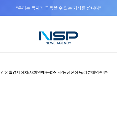
NSP통신을 구글 선호 매체로 추가
바로가기
건강
생활경제
정치/사회
연예/문화
인사/동정
신상품/리뷰
해명/반론