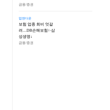
금융/증권
업앤다운
보험 업종 희비 엇갈
려…DB손해보험↑·삼
성생명↓
금융/증권