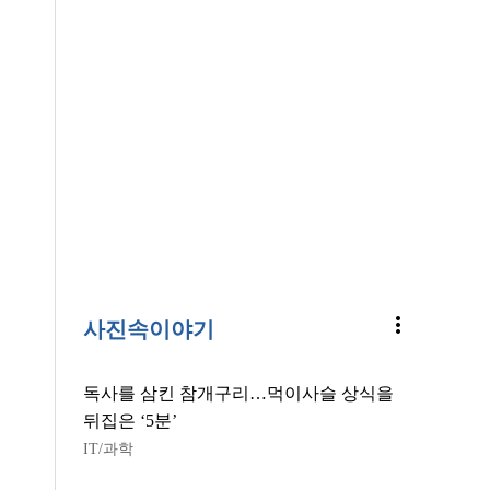
more_vert
사진속이야기
독사를 삼킨 참개구리…먹이사슬 상식을
뒤집은 ‘5분’
IT/과학