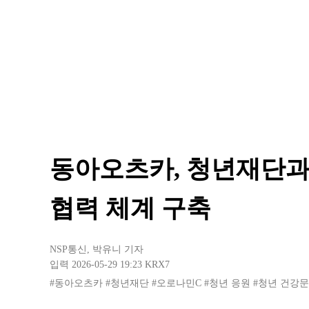
동아오츠카, 청년재단과
협력 체계 구축
NSP통신
,
박유니 기자
입력 2026-05-29 19:23
KRX7
#동아오츠카
#청년재단
#오로나민C
#청년 응원
#청년 건강문