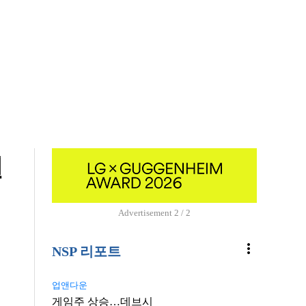
원
Advertisement
1 / 2
more_vert
NSP 리포트
업앤다운
게임주 상승…데브시