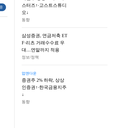
스터즈↑·고스트스튜디
 중
오↓
동향
삼성증권, 연금저축 ET
F·리츠 거래수수료 우
대…연말까지 적용
정보/정책
업앤다운
증권주 2% 하락, 상상
인증권↑·한국금융지주
↓
동향