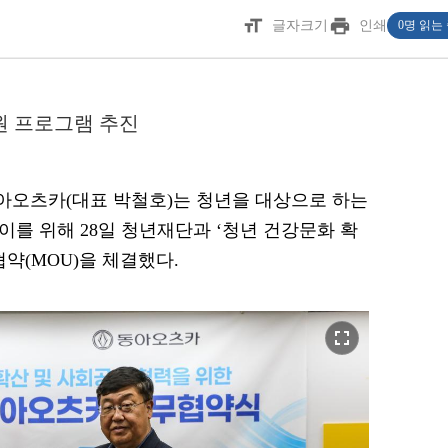
format_size
print
글자크기
인쇄
0명 읽는
원 프로그램 추진
 동아오츠카(대표 박철호)는 청년을 대상으로 하는
 이를 위해 28일 청년재단과 ‘청년 건강문화 확
약(MOU)을 체결했다.
fullscreen