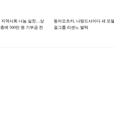
 지역사회 나눔 실천…상
동아오츠카, 나랑드사이다 새 모
층에 500만 원 기부금 전
걸그룹 리센느 발탁