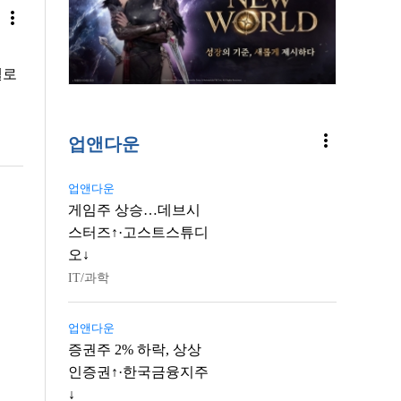
more_vert
델로
more_vert
업앤다운
업앤다운
게임주 상승…데브시
스터즈↑·고스트스튜디
오↓
IT/과학
업앤다운
증권주 2% 하락, 상상
인증권↑·한국금융지주
↓