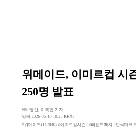
위메이드, 이미르컵 시즌
250명 발표
NSP통신
,
이복현 기자
입력 2026-06-10 10:25
KRX7
#위메이드(112040)
#이미르컵시즌2
#레전드매치
#한국대표