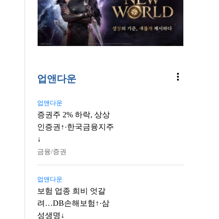
more_vert
업앤다운
업앤다운
증권주 2% 하락, 상상
인증권↑·한국금융지주
↓
금융/증권
업앤다운
보험 업종 희비 엇갈
려…DB손해보험↑·삼
성생명↓