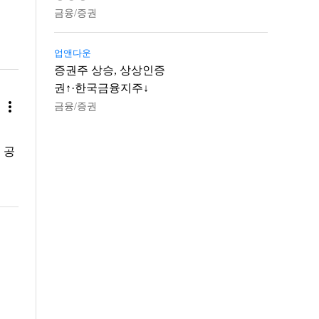
금융/증권
업앤다운
증권주 상승, 상상인증
권↑·한국금융지주↓
more_vert
금융/증권
 공