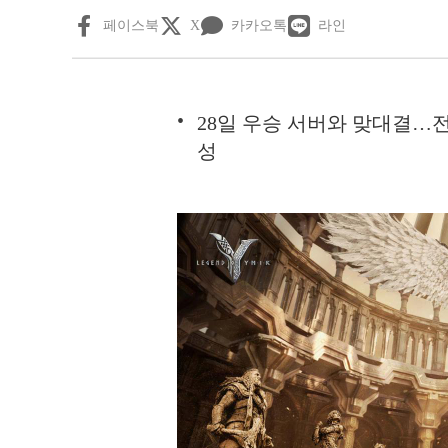
페이스북
X
카카오톡
라인
28일 우승 서버와 맞대결…전
성