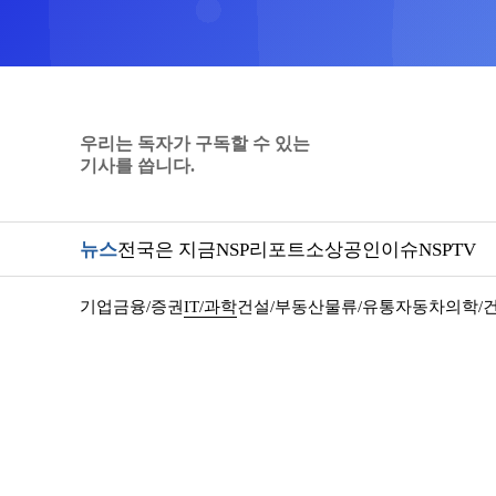
우리는 독자가 구독할 수 있는
기사를 씁니다.
뉴스
전국은 지금
NSP리포트
소상공인
이슈
NSPTV
기업
금융/증권
IT/과학
건설/부동산
물류/유통
자동차
의학/