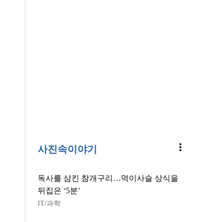
more_vert
사진속이야기
독사를 삼킨 참개구리…먹이사슬 상식을
뒤집은 ‘5분’
IT/과학