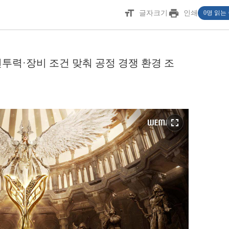
format_size
print
글자크기
인쇄
0명 읽는
투력·장비 조건 맞춰 공정 경쟁 환경 조
fullscreen