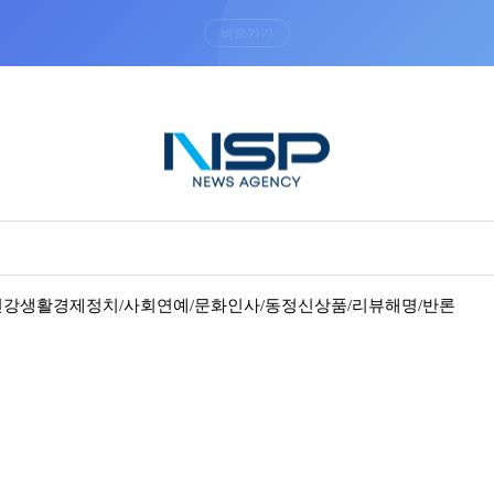
“우리는 독자가 구독할 수 있는 기사를 씁니다”
건강
생활경제
정치/사회
연예/문화
인사/동정
신상품/리뷰
해명/반론