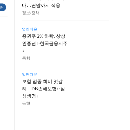
대…연말까지 적용
 중
정보/정책
업앤다운
증권주 2% 하락, 상상
인증권↑·한국금융지주
↓
동향
업앤다운
보험 업종 희비 엇갈
려…DB손해보험↑·삼
성생명↓
동향