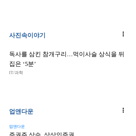
more_vert
사진속이야기
독사를 삼킨 참개구리…먹이사슬 상식을 뒤
집은 ‘5분’
IT/과학
more_vert
업앤다운
업앤다운
증권주 상승, 상상인증권