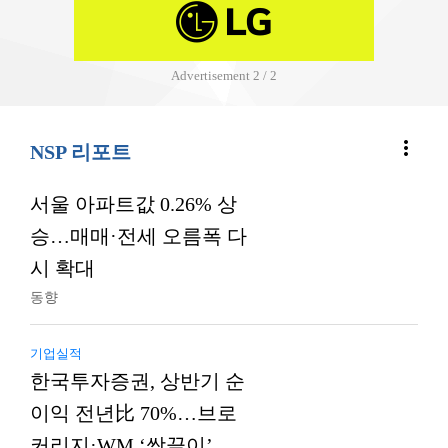
Advertisement
2 / 2
more_vert
NSP 리포트
서울 아파트값 0.26% 상
승…매매·전세 오름폭 다
시 확대
동향
기업실적
한국투자증권, 상반기 순
이익 전년比 70%…브로
커리지·WM ‘쌍끌이’