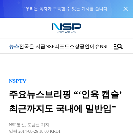
close
NSP통신을 구글 선호 매체로 추가
바로가기
manage_search
뉴스
전국은 지금
NSP리포트
소상공인
이슈
NSPTV
NSPTV
주요뉴스브리핑 “‘인육 캡슐’
최근까지도 국내에 밀반입”
NSP통신
,
도남선 기자
입력 2014-08-26 18:00
KRD1