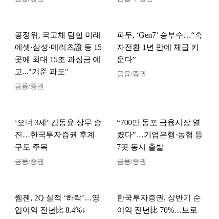
공정위, 국고채 담합 미래
파두, ‘Gen7’ 승부수…“흑
에셋·삼성·메리츠證 등 15
자전환 1년 만에 체급 키
곳에 최대 15조 과징금 예
운다”
고..."기준 과도"
금융/증권
금융/증권
‘오너 3세’ 김동윤 상무 승
“700만 동포 금융시장 열
진…한국투자증권 후계
렸다”…기업은행·농협 등
구도 주목
7곳 동시 출발
금융/증권
금융/증권
웹젠, 2Q 실적 ‘하락’…영
한국투자증권, 상반기 순
업이익 전년比 8.4%↓
이익 전년比 70%…브로