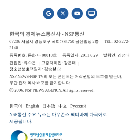
한국의 경제뉴스통신사 - NSP통신
07236 서울시 영등포구 국회대로750 금산빌딩 2층
TEL: 02-3272-
2140
등록번호: 문화 나 00018호
등록일자: 2011.6.29
발행인: 김정태
편집인: 류수운
고충처리인: 강은태
청소년보호책임자: 김승철
launch
NSP NEWS·NSP TV의 모든 콘텐츠는 저작권법의 보호를 받는바,
무단 전재.복사.배포를 금지합니다.
ⓒ 2006. NSP NEWS AGENCY. All rights reserved.
한국어
English
日本語
中文
Русский
NSP통신 주요 뉴스는 다우존스 팩티바에 다국어로
제공됩니다.