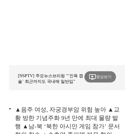
ondemand_video
[NSPTV] 주요뉴스브리핑 “‘인육 캡
영상보기
슐’ 최근까지도 국내에 밀반입”
▲음주 여성, 자궁경부암 위험 높아 ▲교
황 방한 기념주화 9년 만에 최대 물량 발
행 ▲남-북 ‘북한 아시안 게임 참가’ 문서