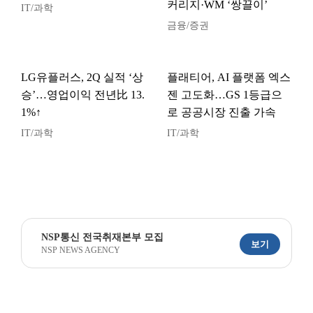
커리지·WM ‘쌍끌이’
IT/과학
금융/증권
LG유플러스, 2Q 실적 ‘상
플래티어, AI 플랫폼 엑스
승’…영업이익 전년比 13.
젠 고도화…GS 1등급으
1%↑
로 공공시장 진출 가속
IT/과학
IT/과학
NSP통신 전국취재본부 모집
보기
NSP NEWS AGENCY