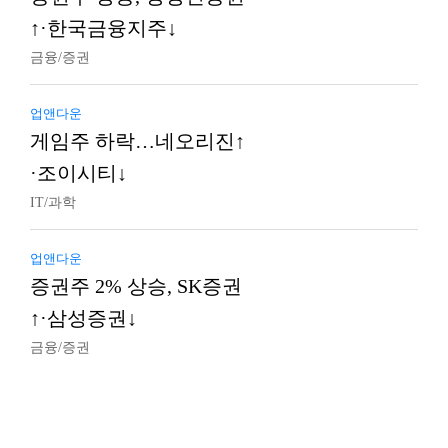
↑·한국금융지주↓
금융/증권
업앤다운
게임주 하락…네오리진↑
·조이시티↓
IT/과학
업앤다운
증권주 2% 상승, SK증권
↑·삼성증권↓
금융/증권