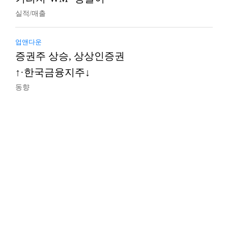
실적/매출
업앤다운
증권주 상승, 상상인증권
↑·한국금융지주↓
동향