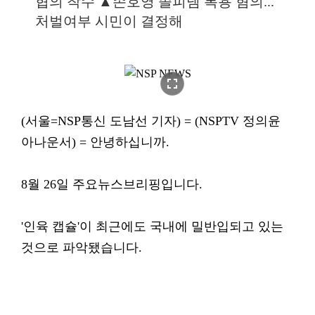
협의 착수 ▲손호영 졸피뎀 복용 혐의...
처벌여부 시민이 결정해
fullscreen
(서울=NSP통신 도남선 기자) = (NSPTV 정의윤
아나운서) = 안녕하십니까.
8월 26일 주요뉴스브리핑입니다.
'인육 캡슐'이 최근에도 국내에 밀반입되고 있는
것으로 파악됐습니다.