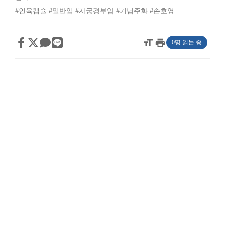
#인육캡슐
#밀반입
#자궁경부암
#기념주화
#손호영
format_size
print
0명 읽는 중