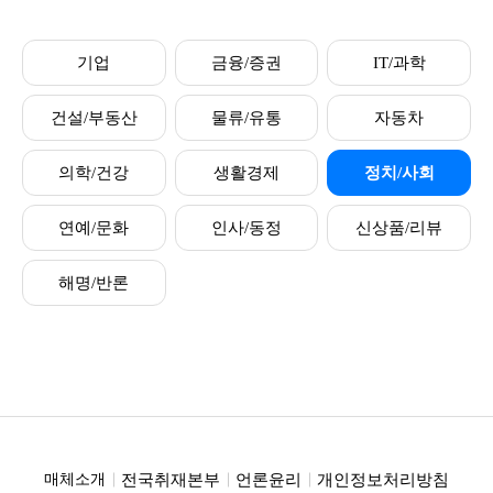
기업
금융/증권
IT/과학
건설/부동산
물류/유통
자동차
의학/건강
생활경제
정치/사회
연예/문화
인사/동정
신상품/리뷰
해명/반론
전국취재본부
언론윤리
개인정보처리방침
매체소개