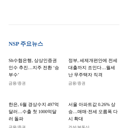
NSP 주요뉴스
Sh수협은행, 상상인증권
정부, 세제개편안에 전세
인수 추진…지주 전환 ‘승
대출까지 조인다…월세
부수’
난 무주택자 직격
금융/증권
금융/증권
한은, 6월 경상수지 497억
서울 아파트값 0.26% 상
달러…수출 첫 1000억달
승…매매·전세 오름폭 다
러 돌파
시 확대
금융/증권
건설/부동산