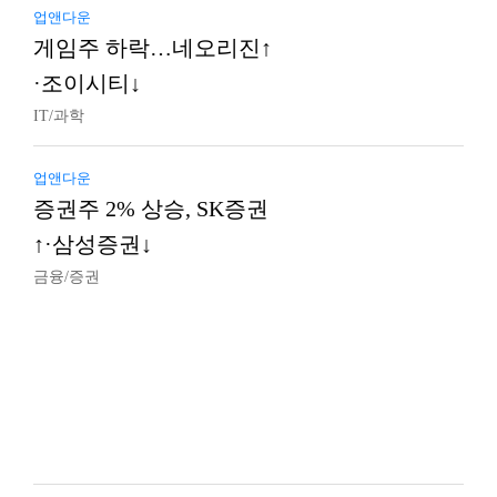
업앤다운
게임주 하락…네오리진↑
·조이시티↓
IT/과학
업앤다운
증권주 2% 상승, SK증권
↑·삼성증권↓
금융/증권