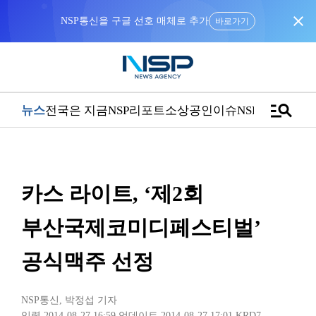
close
NSP통신을 구글 선호 매체로 추가
바로가기
manage_search
뉴스
전국은 지금
NSP리포트
소상공인
이슈
NSPTV
카스 라이트, ‘제2회
부산국제코미디페스티벌’
공식맥주 선정
NSP통신
,
박정섭 기자
입력 2014-08-27 16:59
업데이트 2014-08-27 17:01
KRD7