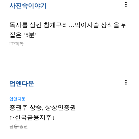
more_vert
사진속이야기
독사를 삼킨 참개구리…먹이사슬 상식을 뒤
집은 ‘5분’
IT/과학
more_vert
업앤다운
업앤다운
증권주 상승, 상상인증권
↑·한국금융지주↓
금융/증권