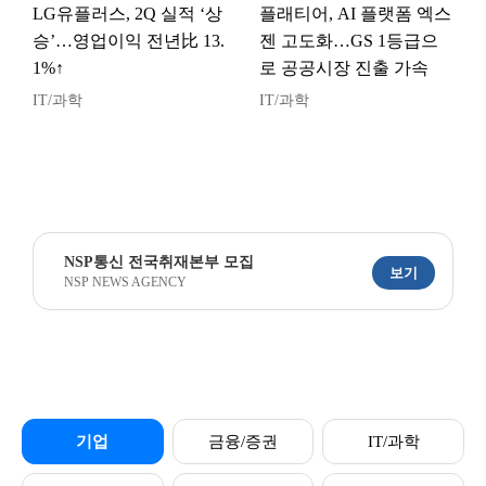
LG유플러스, 2Q 실적 ‘상
플래티어, AI 플랫폼 엑스
승’…영업이익 전년比 13.
젠 고도화…GS 1등급으
1%↑
로 공공시장 진출 가속
IT/과학
IT/과학
NSP통신 전국취재본부 모집
보기
NSP NEWS AGENCY
기업
금융/증권
IT/과학