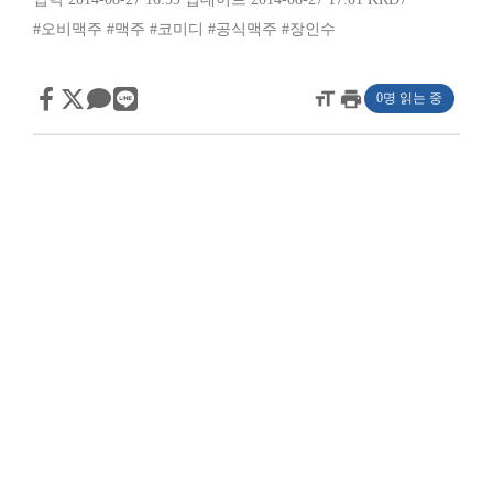
#오비맥주
#맥주
#코미디
#공식맥주
#장인수
format_size
print
0명 읽는 중