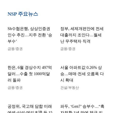
NSP 주요뉴스
Sh수협은행, 상상인증권
정부, 세제개편안에 전세
인수 추진…지주 전환 ‘승
대출까지 조인다…월세
부수’
난 무주택자 직격
금융/증권
금융/증권
한은, 6월 경상수지 497억
서울 아파트값 0.26% 상
달러…수출 첫 1000억달
승…매매·전세 오름폭 다
러 돌파
시 확대
금융/증권
건설/부동산
공정위, 국고채 담합 미래
파두, ‘Gen7’ 승부수…“흑
에셋·삼성·메리츠證 등 15
자전환 1년 만에 체급 키