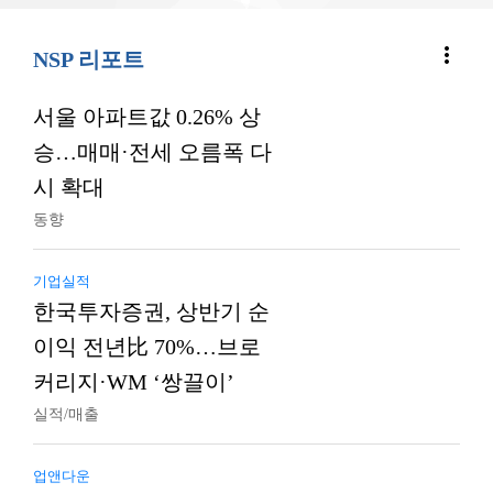
more_vert
NSP 리포트
서울 아파트값 0.26% 상
승…매매·전세 오름폭 다
시 확대
동향
기업실적
한국투자증권, 상반기 순
이익 전년比 70%…브로
커리지·WM ‘쌍끌이’
실적/매출
업앤다운