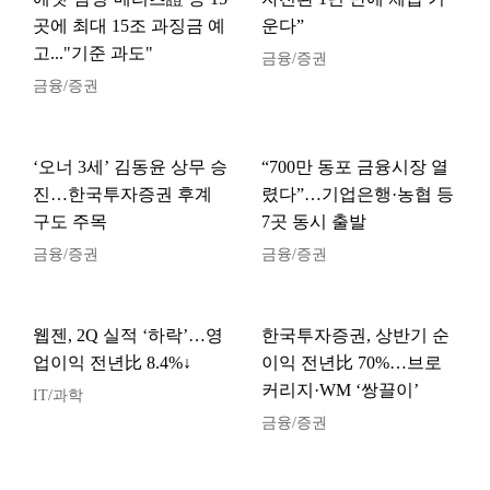
곳에 최대 15조 과징금 예
운다”
고..."기준 과도"
금융/증권
금융/증권
‘오너 3세’ 김동윤 상무 승
“700만 동포 금융시장 열
진…한국투자증권 후계
렸다”…기업은행·농협 등
구도 주목
7곳 동시 출발
금융/증권
금융/증권
웹젠, 2Q 실적 ‘하락’…영
한국투자증권, 상반기 순
업이익 전년比 8.4%↓
이익 전년比 70%…브로
커리지·WM ‘쌍끌이’
IT/과학
금융/증권