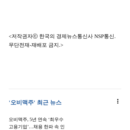
<저작권자ⓒ 한국의 경제뉴스통신사 NSP통신.
무단전재-재배포 금지.>
more_vert
'오비맥주' 최근 뉴스
오비맥주, 5년 연속 ‘최우수
고용기업’…채용 한파 속 인