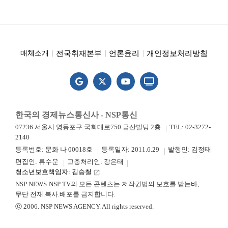
전국취재본부
언론윤리
개인정보처리방침
매체소개
한국의 경제뉴스통신사 - NSP통신
07236 서울시 영등포구 국회대로750 금산빌딩 2층
TEL: 02-3272-
2140
등록번호: 문화 나 00018호
등록일자: 2011.6.29
발행인: 김정태
편집인: 류수운
고충처리인: 강은태
청소년보호책임자: 김승철
launch
NSP NEWS·NSP TV의 모든 콘텐츠는 저작권법의 보호를 받는바,
무단 전재.복사.배포를 금지합니다.
ⓒ 2006. NSP NEWS AGENCY. All rights reserved.