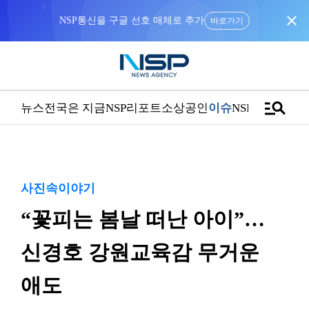
close
NSP통신을 구글 선호 매체로 추가
바로가기
manage_search
뉴스
전국은 지금
NSP리포트
소상공인
이슈
NSPTV
사진속이야기
“꽃피는 봄날 떠난 아이”…
신경호 강원교육감 무거운
애도