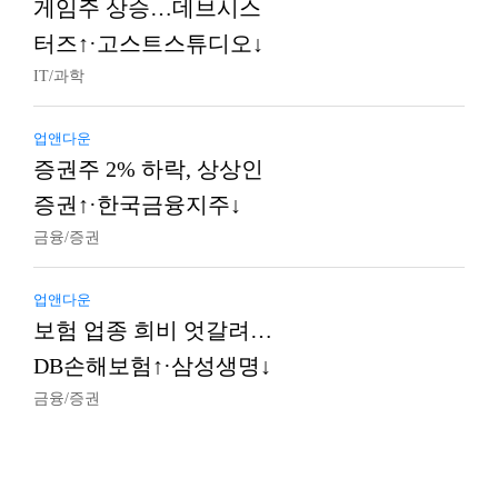
게임주 상승…데브시스
터즈↑·고스트스튜디오↓
IT/과학
업앤다운
증권주 2% 하락, 상상인
증권↑·한국금융지주↓
금융/증권
업앤다운
보험 업종 희비 엇갈려…
DB손해보험↑·삼성생명↓
금융/증권