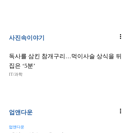
more_vert
사진속이야기
독사를 삼킨 참개구리…먹이사슬 상식을 뒤
집은 ‘5분’
IT/과학
more_vert
업앤다운
업앤다운