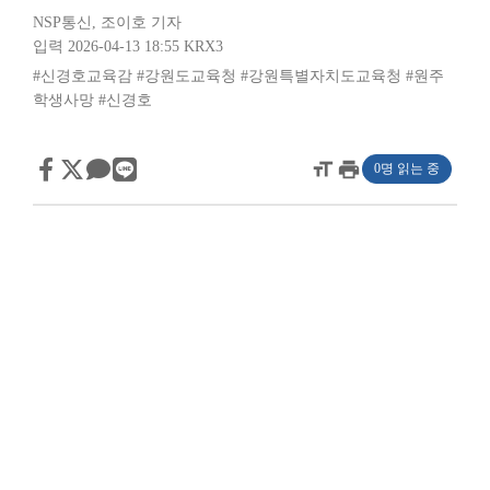
NSP통신
,
조이호 기자
입력 2026-04-13 18:55
KRX3
#신경호교육감
#강원도교육청
#강원특별자치도교육청
#원주
학생사망
#신경호
format_size
print
0명 읽는 중