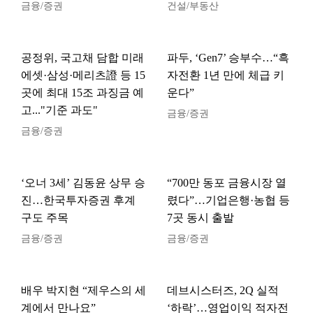
금융/증권
건설/부동산
공정위, 국고채 담합 미래
파두, ‘Gen7’ 승부수…“흑
에셋·삼성·메리츠證 등 15
자전환 1년 만에 체급 키
곳에 최대 15조 과징금 예
운다”
고..."기준 과도"
금융/증권
금융/증권
‘오너 3세’ 김동윤 상무 승
“700만 동포 금융시장 열
진…한국투자증권 후계
렸다”…기업은행·농협 등
구도 주목
7곳 동시 출발
금융/증권
금융/증권
배우 박지현 “제우스의 세
데브시스터즈, 2Q 실적
계에서 만나요”
‘하락’…영업이익 적자전