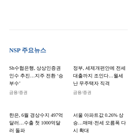
NSP 주요뉴스
Sh수협은행, 상상인증권
정부, 세제개편안에 전세
인수 추진…지주 전환 ‘승
대출까지 조인다…월세
부수’
난 무주택자 직격
금융/증권
금융/증권
한은, 6월 경상수지 497억
서울 아파트값 0.26% 상
달러…수출 첫 1000억달
승…매매·전세 오름폭 다
러 돌파
시 확대