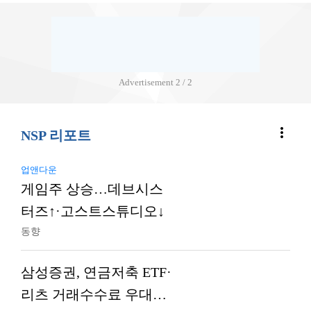
Advertisement
2 / 2
more_vert
NSP 리포트
업앤다운
게임주 상승…데브시스
터즈↑·고스트스튜디오↓
동향
삼성증권, 연금저축 ETF·
리츠 거래수수료 우대…