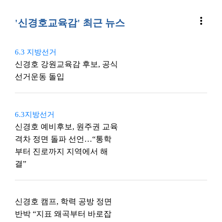
more_vert
'신경호교육감' 최근 뉴스
6.3 지방선거
신경호 강원교육감 후보, 공식
선거운동 돌입
6.3지방선거
신경호 예비후보, 원주권 교육
격차 정면 돌파 선언…“통학
부터 진로까지 지역에서 해
결”
신경호 캠프, 학력 공방 정면
반박 “지표 왜곡부터 바로잡