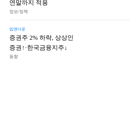
연말까지 적용
정보/정책
업앤다운
증권주 2% 하락, 상상인
증권↑·한국금융지주↓
동향