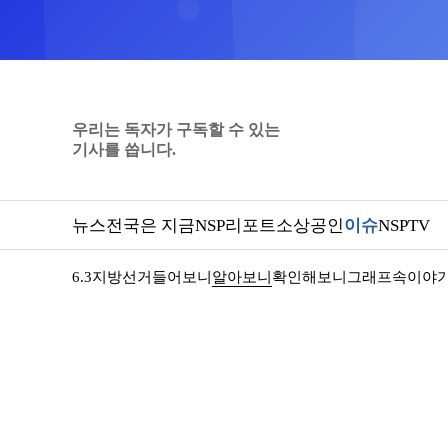
우리는 독자가 구독할 수 있는
기사를 씁니다.
뉴스
전국은 지금
NSP리포트
소상공인
이슈
NSPTV
6.3지방선거
들어보니
알아보니
확인해보니
그래프속이야