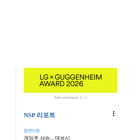
Advertisement
1 / 2
more_vert
NSP 리포트
업앤다운
게임주 상승…데브시