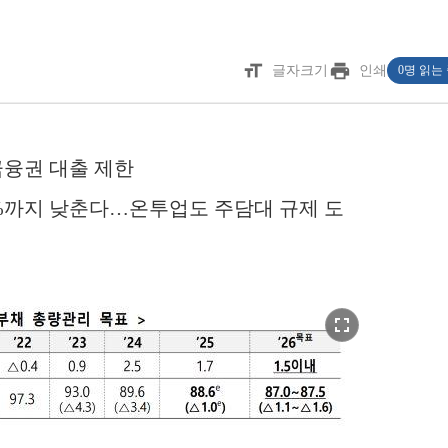
format_size
print
글자크기
인쇄
0명 읽는
금융권 대출 제한
0%까지 낮춘다…온투업도 주담대 규제 도
fullscreen