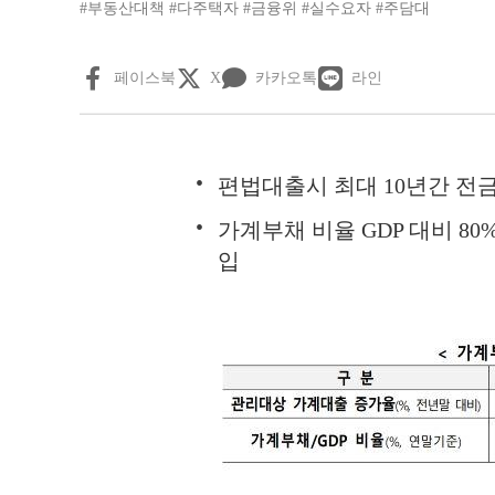
#부동산대책
#다주택자
#금융위
#실수요자
#주담대
페이스북
X
카카오톡
라인
편법대출시 최대 10년간 전
가계부채 비율 GDP 대비 8
입