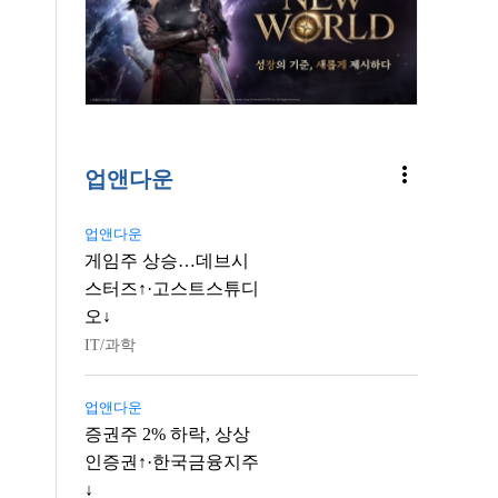
more_vert
업앤다운
업앤다운
게임주 상승…데브시
스터즈↑·고스트스튜디
오↓
IT/과학
업앤다운
증권주 2% 하락, 상상
인증권↑·한국금융지주
↓