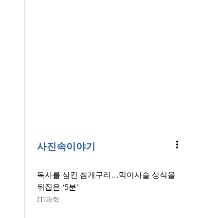
more_vert
사진속이야기
독사를 삼킨 참개구리…먹이사슬 상식을
뒤집은 ‘5분’
IT/과학