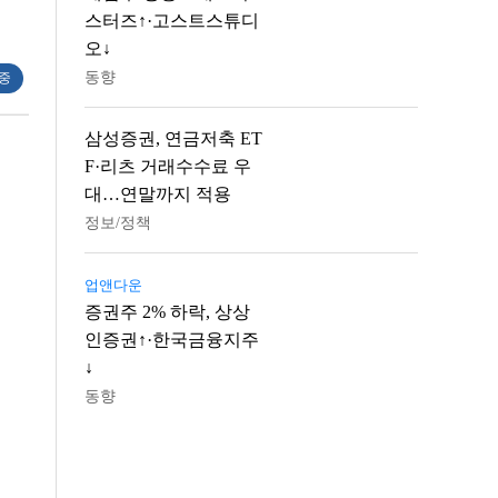
스터즈↑·고스트스튜디
오↓
동향
 중
삼성증권, 연금저축 ET
F·리츠 거래수수료 우
대…연말까지 적용
정보/정책
업앤다운
증권주 2% 하락, 상상
인증권↑·한국금융지주
↓
동향