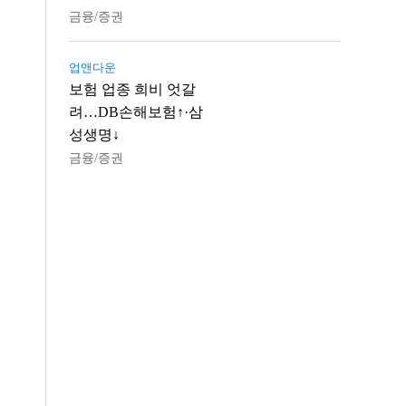
금융/증권
업앤다운
보험 업종 희비 엇갈
려…DB손해보험↑·삼
성생명↓
금융/증권