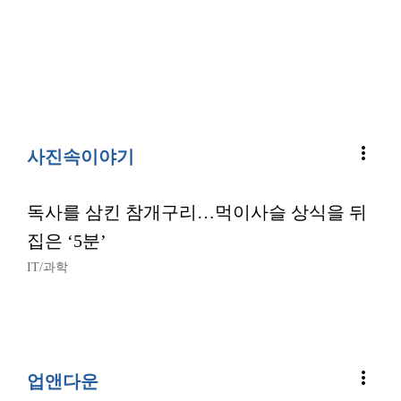
more_vert
사진속이야기
독사를 삼킨 참개구리…먹이사슬 상식을 뒤
집은 ‘5분’
IT/과학
more_vert
업앤다운