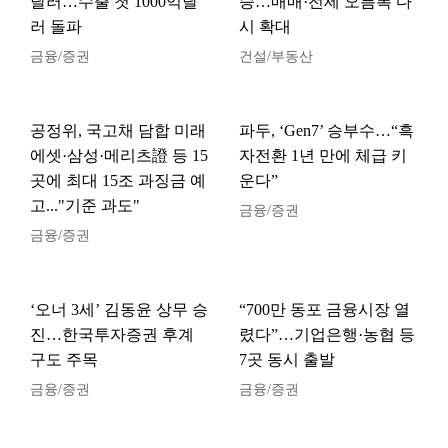
달러…수출 첫 1000억달
승…매매·전세 오름폭 다
러 돌파
시 확대
금융/증권
건설/부동산
공정위, 국고채 담합 미래
파두, ‘Gen7’ 승부수…“흑
에셋·삼성·메리츠證 등 15
자전환 1년 만에 체급 키
곳에 최대 15조 과징금 예
운다”
고..."기준 과도"
금융/증권
금융/증권
‘오너 3세’ 김동윤 상무 승
“700만 동포 금융시장 열
진…한국투자증권 후계
렸다”…기업은행·농협 등
구도 주목
7곳 동시 출발
금융/증권
금융/증권