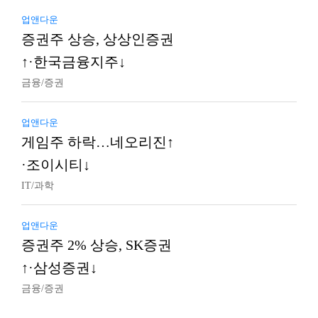
업앤다운
증권주 상승, 상상인증권
↑·한국금융지주↓
금융/증권
업앤다운
게임주 하락…네오리진↑
·조이시티↓
IT/과학
업앤다운
증권주 2% 상승, SK증권
↑·삼성증권↓
금융/증권