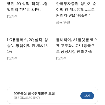
웹젠, 2Q 실적 ‘하락’…영
한국투자증권, 상반기 순
업이익 전년比 8.4%↓
이익 전년比 70%…브로
커리지·WM ‘쌍끌이’
IT/과학
금융/증권
LG유플러스, 2Q 실적 ‘상
플래티어, AI 플랫폼 엑스
승’…영업이익 전년比 13.
젠 고도화…GS 1등급으
1%↑
로 공공시장 진출 가속
IT/과학
IT/과학
NSP통신 전국취재본부 모집
보기
NSP NEWS AGENCY