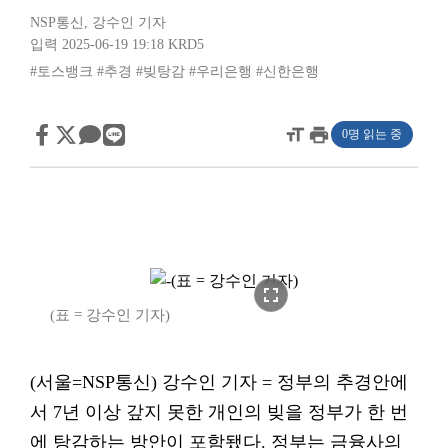
NSP통신
,
강수인 기자
입력 2025-06-19 19:18
KRD5
#토스뱅크
#추경
#빚탕감
#우리은행
#신한은행
format_size
print
0명 읽는 중
fullscreen
(표 = 강수인 기자)
(서울=NSP통신) 강수인 기자 = 정부의 추경안에
서 7년 이상 갚지 못한 개인의 빚을 정부가 한 번
에 탕감하는 방안이 포함됐다. 정부는 금융사의