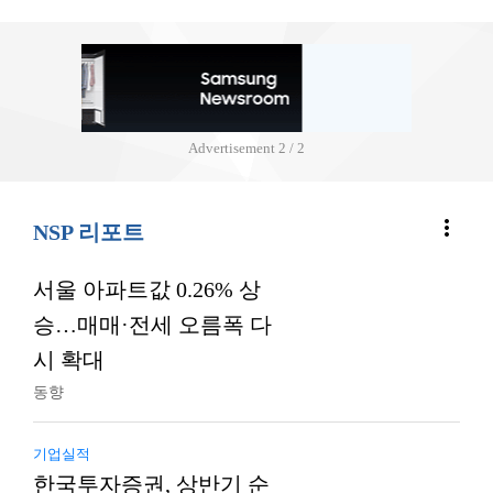
Advertisement
2 / 2
more_vert
NSP 리포트
서울 아파트값 0.26% 상
승…매매·전세 오름폭 다
시 확대
동향
기업실적
한국투자증권, 상반기 순