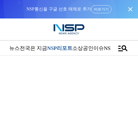
close
NSP통신을 구글 선호 매체로 추가
바로가기
manage_search
뉴스
전국은 지금
NSP리포트
소상공인
이슈
NSPTV