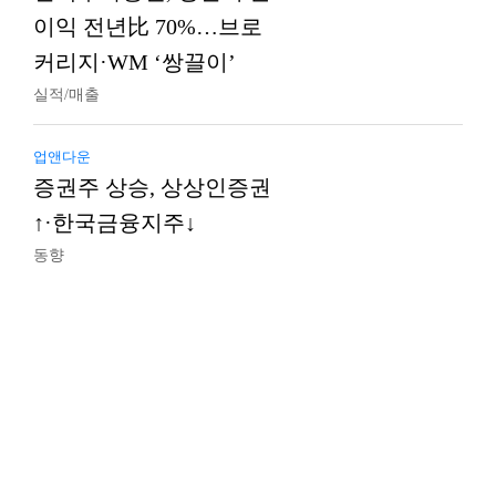
이익 전년比 70%…브로
커리지·WM ‘쌍끌이’
실적/매출
업앤다운
증권주 상승, 상상인증권
↑·한국금융지주↓
동향