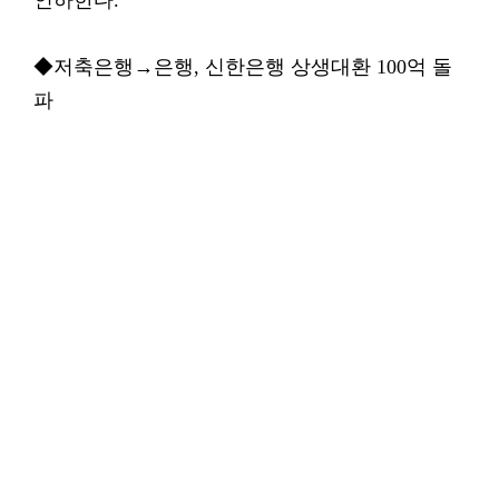
인하한다.
◆저축은행→은행, 신한은행 상생대환 100억 돌
파