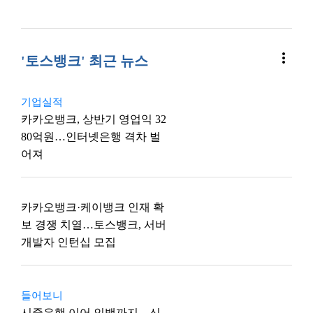
more_vert
'토스뱅크' 최근 뉴스
기업실적
카카오뱅크, 상반기 영업익 32
80억원…인터넷은행 격차 벌
어져
카카오뱅크·케이뱅크 인재 확
보 경쟁 치열…토스뱅크, 서버
개발자 인턴십 모집
들어보니
시중은행 이어 인뱅까지…신