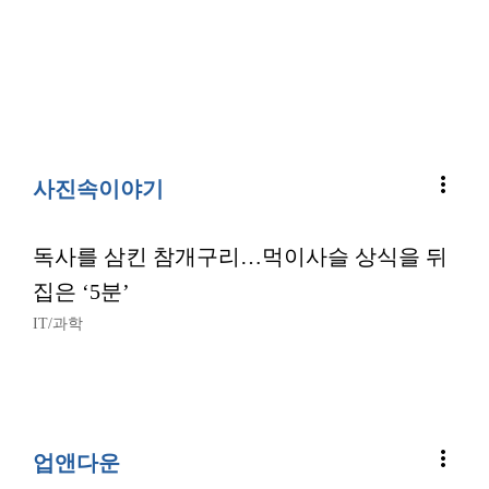
more_vert
사진속이야기
독사를 삼킨 참개구리…먹이사슬 상식을 뒤
집은 ‘5분’
IT/과학
more_vert
업앤다운