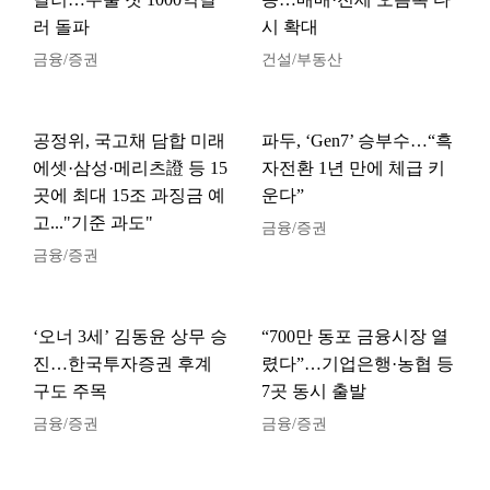
러 돌파
시 확대
금융/증권
건설/부동산
공정위, 국고채 담합 미래
파두, ‘Gen7’ 승부수…“흑
에셋·삼성·메리츠證 등 15
자전환 1년 만에 체급 키
곳에 최대 15조 과징금 예
운다”
고..."기준 과도"
금융/증권
금융/증권
‘오너 3세’ 김동윤 상무 승
“700만 동포 금융시장 열
진…한국투자증권 후계
렸다”…기업은행·농협 등
구도 주목
7곳 동시 출발
금융/증권
금융/증권