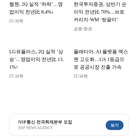
웹젠, 2Q 실적 ‘하락’…영
한국투자증권, 상반기 순
업이익 전년比 8.4%↓
이익 전년比 70%…브로
커리지·WM ‘쌍끌이’
IT/과학
금융/증권
LG유플러스, 2Q 실적 ‘상
플래티어, AI 플랫폼 엑스
승’…영업이익 전년比 13.
젠 고도화…GS 1등급으
1%↑
로 공공시장 진출 가속
IT/과학
IT/과학
NSP통신 전국취재본부 모집
보기
NSP NEWS AGENCY