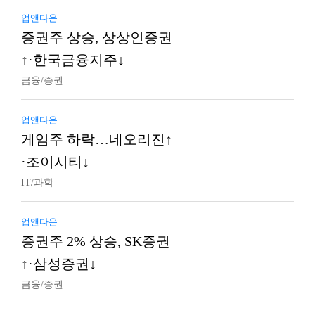
업앤다운
증권주 상승, 상상인증권
↑·한국금융지주↓
금융/증권
업앤다운
게임주 하락…네오리진↑
·조이시티↓
IT/과학
업앤다운
증권주 2% 상승, SK증권
↑·삼성증권↓
금융/증권