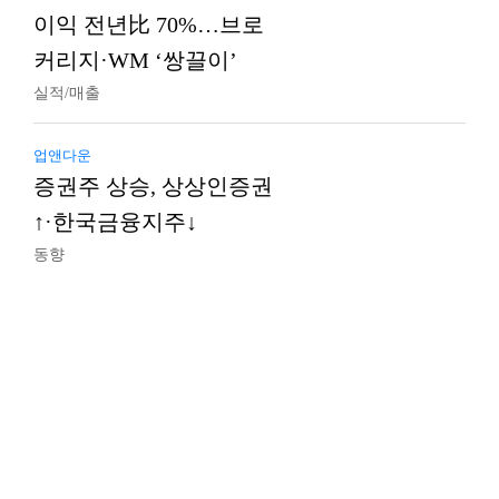
이익 전년比 70%…브로
커리지·WM ‘쌍끌이’
실적/매출
업앤다운
증권주 상승, 상상인증권
↑·한국금융지주↓
동향