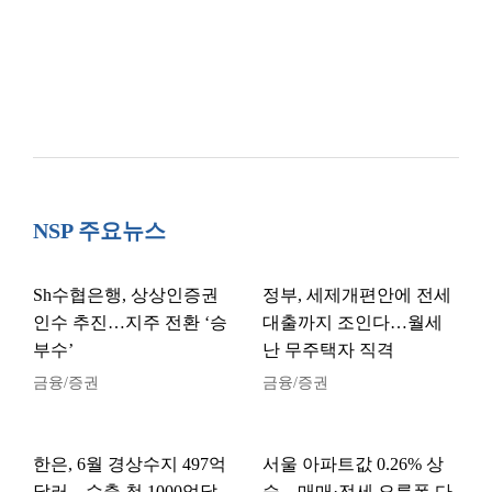
NSP 주요뉴스
Sh수협은행, 상상인증권
정부, 세제개편안에 전세
인수 추진…지주 전환 ‘승
대출까지 조인다…월세
부수’
난 무주택자 직격
금융/증권
금융/증권
한은, 6월 경상수지 497억
서울 아파트값 0.26% 상
달러…수출 첫 1000억달
승…매매·전세 오름폭 다