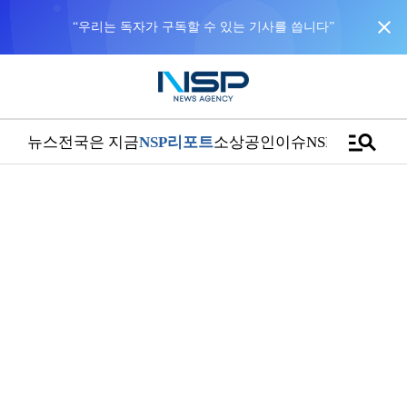
close
“우리는 독자가 구독할 수 있는 기사를 씁니다”
manage_search
뉴스
전국은 지금
NSP리포트
소상공인
이슈
NSPTV