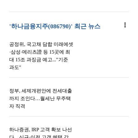
more_vert
'하나금융지주(086790)' 최근 뉴스
공정위, 국고채 담합 미래에셋
·삼성·메리츠證 등 15곳에 최
대 15조 과징금 예고..."기준
과도"
정부, 세제개편안에 전세대출
까지 조인다…월세난 무주택
자 직격
하나증권, IRP 고객 확보 나선
다…신규·이전 고객 혜택 강