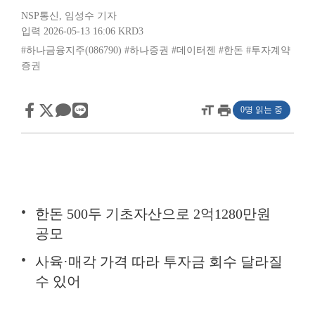
NSP통신
,
임성수 기자
입력 2026-05-13 16:06
KRD3
#하나금융지주(086790)
#하나증권
#데이터젠
#한돈
#투자계약
증권
format_size
print
0명 읽는 중
한돈 500두 기초자산으로 2억1280만원
공모
사육·매각 가격 따라 투자금 회수 달라질
수 있어