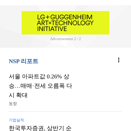
Advertisement
2 / 2
more_vert
NSP 리포트
서울 아파트값 0.26% 상
승…매매·전세 오름폭 다
시 확대
동향
기업실적
한국투자증권, 상반기 순