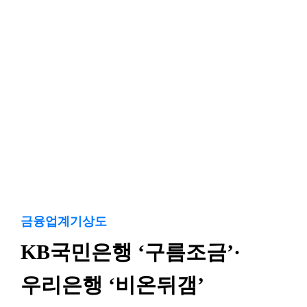
금융업계기상도
KB국민은행 ‘구름조금’·
우리은행 ‘비온뒤갬’