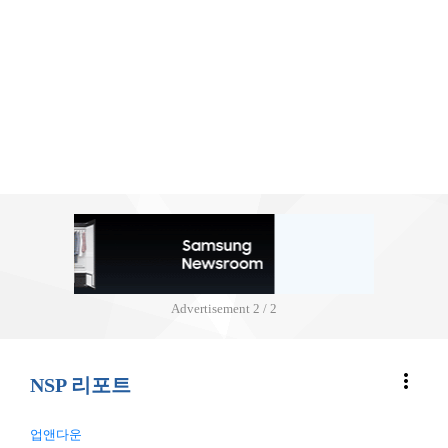
Advertisement
2 / 2
more_vert
NSP 리포트
업앤다운