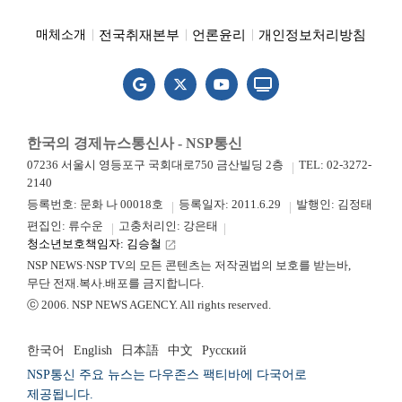
전국취재본부
언론윤리
개인정보처리방침
매체소개
한국의 경제뉴스통신사 - NSP통신
07236 서울시 영등포구 국회대로750 금산빌딩 2층
TEL: 02-3272-
2140
등록번호: 문화 나 00018호
등록일자: 2011.6.29
발행인: 김정태
편집인: 류수운
고충처리인: 강은태
청소년보호책임자: 김승철
launch
NSP NEWS·NSP TV의 모든 콘텐츠는 저작권법의 보호를 받는바,
무단 전재.복사.배포를 금지합니다.
ⓒ 2006. NSP NEWS AGENCY. All rights reserved.
한국어
English
日本語
中文
Русский
NSP통신 주요 뉴스는 다우존스 팩티바에 다국어로
제공됩니다.