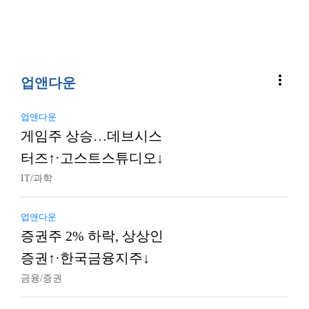
more_vert
업앤다운
업앤다운
게임주 상승…데브시스
터즈↑·고스트스튜디오↓
IT/과학
업앤다운
증권주 2% 하락, 상상인
증권↑·한국금융지주↓
금융/증권