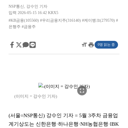
NSP통신
,
강수인 기자
입력 2026-05-15 16:42
KRX5
#KB금융(105560)
#우리금융지주(316140)
#케이뱅크(279570)
#
은행주
#금융주
format_size
print
0명 읽는 중
fullscreen
(이미지 = 강수인 기자)
(서울=NSP통신) 강수인 기자 = 5월 3주차 금융업
계기상도는 신한은행·하나은행·NH농협은행·IBK