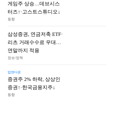
게임주 상승…데브시스
터즈↑·고스트스튜디오↓
동향
삼성증권, 연금저축 ETF·
리츠 거래수수료 우대…
연말까지 적용
정보/정책
업앤다운
증권주 2% 하락, 상상인
증권↑·한국금융지주↓
동향