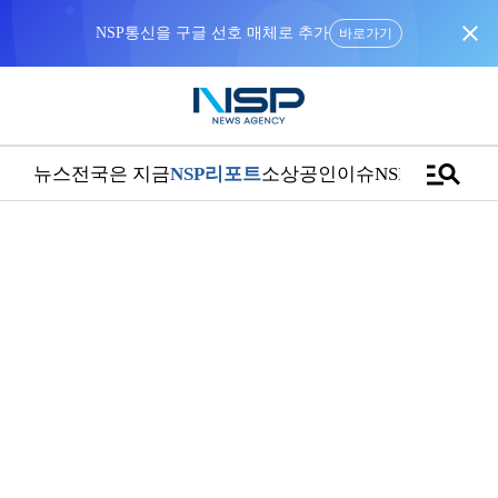
close
NSP통신을 구글 선호 매체로 추가
바로가기
manage_search
뉴스
전국은 지금
NSP리포트
소상공인
이슈
NSPTV