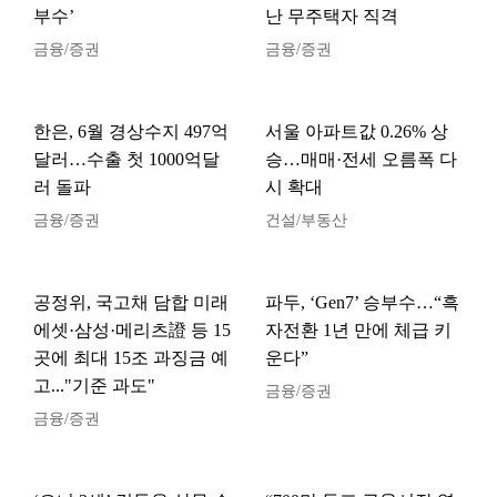
부수’
난 무주택자 직격
금융/증권
금융/증권
한은, 6월 경상수지 497억
서울 아파트값 0.26% 상
달러…수출 첫 1000억달
승…매매·전세 오름폭 다
러 돌파
시 확대
금융/증권
건설/부동산
공정위, 국고채 담합 미래
파두, ‘Gen7’ 승부수…“흑
에셋·삼성·메리츠證 등 15
자전환 1년 만에 체급 키
곳에 최대 15조 과징금 예
운다”
고..."기준 과도"
금융/증권
금융/증권