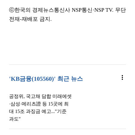
ⓒ한국의 경제뉴스통신사 NSP통신·NSP TV. 무단
전재-재배포 금지.
more_vert
'KB금융(105560)' 최근 뉴스
공정위, 국고채 담합 미래에셋
·삼성·메리츠證 등 15곳에 최
대 15조 과징금 예고..."기준
과도"