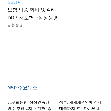
업앤다운
보험 업종 희비 엇갈려…
DB손해보험↑·삼성생명↓
금융/증권
NSP 주요뉴스
Sh수협은행, 상상인증권
정부, 세제개편안에 전세
인수 추진…지주 전환 ‘승
대출까지 조인다…월세