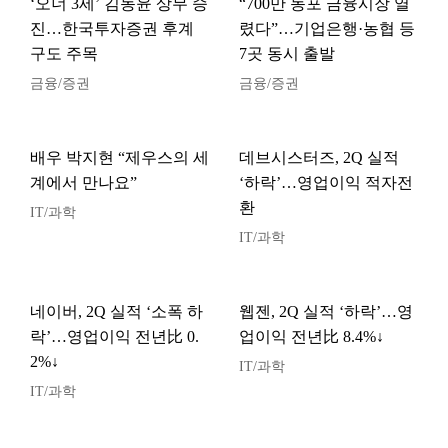
‘오너 3세’ 김동윤 상무 승
“700만 동포 금융시장 열
진…한국투자증권 후계
렸다”…기업은행·농협 등
구도 주목
7곳 동시 출발
금융/증권
금융/증권
배우 박지현 “제우스의 세
데브시스터즈, 2Q 실적
계에서 만나요”
‘하락’…영업이익 적자전
환
IT/과학
IT/과학
네이버, 2Q 실적 ‘소폭 하
웹젠, 2Q 실적 ‘하락’…영
락’…영업이익 전년比 0.
업이익 전년比 8.4%↓
2%↓
IT/과학
IT/과학