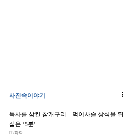
more_vert
사진속이야기
독사를 삼킨 참개구리…먹이사슬 상식을 뒤
집은 ‘5분’
IT/과학