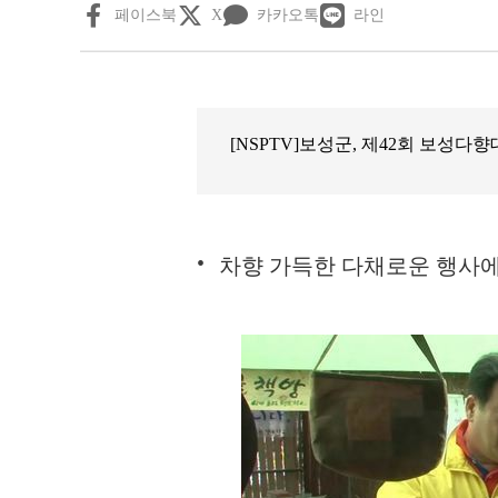
페이스북
X
카카오톡
라인
[NSPTV]보성군, 제42회 보성다
차향 가득한 다채로운 행사