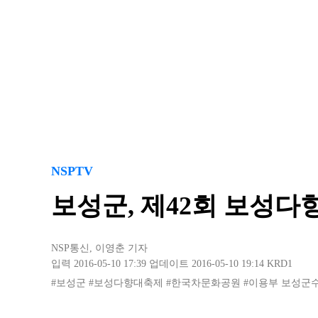
NSPTV
보성군, 제42회 보성다
NSP통신
,
이영춘 기자
입력 2016-05-10 17:39
업데이트 2016-05-10 19:14
KRD1
#보성군
#보성다향대축제
#한국차문화공원
#이용부 보성군