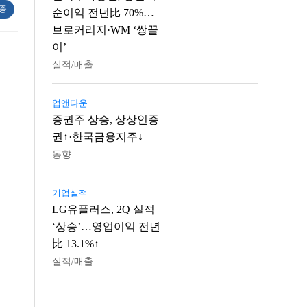
 중
순이익 전년比 70%…
브로커리지·WM ‘쌍끌
이’
실적/매출
업앤다운
증권주 상승, 상상인증
권↑·한국금융지주↓
동향
기업실적
LG유플러스, 2Q 실적
‘상승’…영업이익 전년
比 13.1%↑
실적/매출