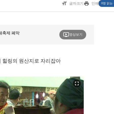
format_size
print
글자크기
인쇄
0명 읽는
향대축제 폐막
ondemand_video
영상보기
에 힐링의 원산지로 자리잡아
fullscreen