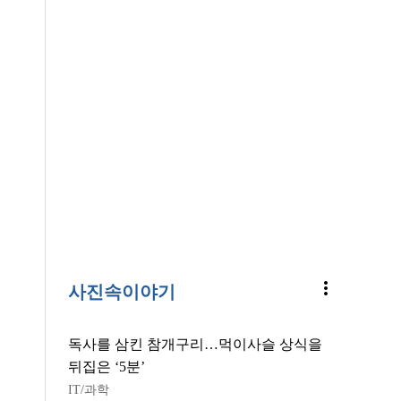
more_vert
사진속이야기
독사를 삼킨 참개구리…먹이사슬 상식을
뒤집은 ‘5분’
IT/과학