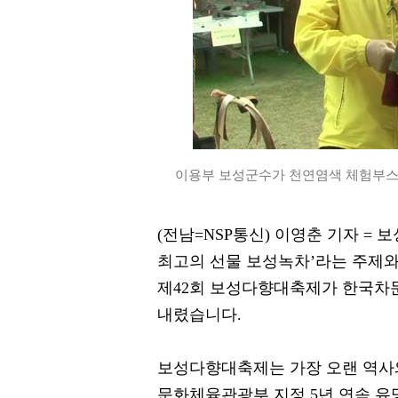
이용부 보성군수가 천연염색 체험부스에
(전남=NSP통신) 이영춘 기자 = 
최고의 선물 보성녹차’라는 주제와
제42회 보성다향대축제가 한국차
내렸습니다.
보성다향대축제는 가장 오랜 역사
문화체육관광부 지정 5년 연속 유