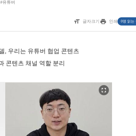
#유튜버
format_size
print
글자크기
인쇄
0명 읽는
델, 우리는 유튜버 협업 콘텐츠
과 콘텐츠 채널 역할 분리
fullscreen