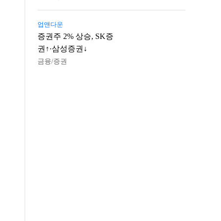
업앤다운
증권주 2% 상승, SK증
권↑·삼성증권↓
금융/증권