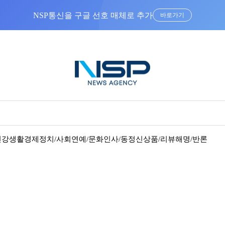
NSP통신을 구글 선호 매체로 추가
바로가기
건강
생활경제
정치/사회
연예/문화
인사/동정
신상품/리뷰
해명/반론