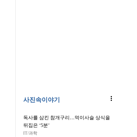
more_vert
사진속이야기
독사를 삼킨 참개구리…먹이사슬 상식을
뒤집은 ‘5분’
IT/과학