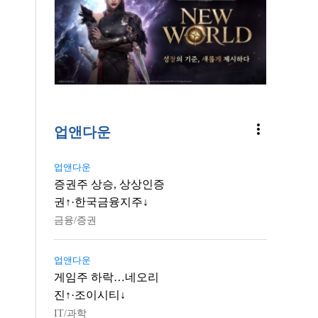
more_vert
업앤다운
업앤다운
증권주 상승, 상상인증
권↑·한국금융지주↓
금융/증권
업앤다운
게임주 하락…네오리
진↑·조이시티↓
IT/과학