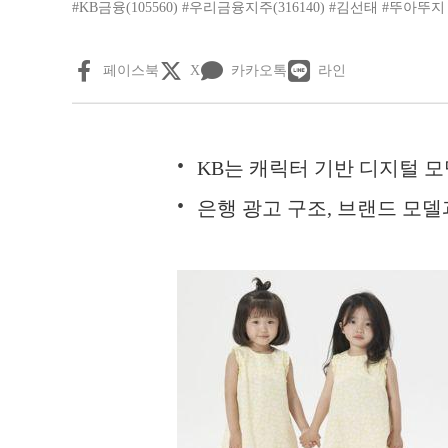
#KB금융(105560)
#우리금융지주(316140)
#김선태
#뚜아뚜지
페이스북
X
카카오톡
라인
KB는 캐릭터 기반 디지털 모
은행 광고 구조, 브랜드 모델