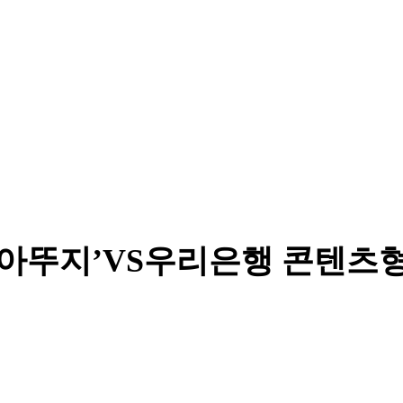
뚜아뚜지’VS우리은행 콘텐츠