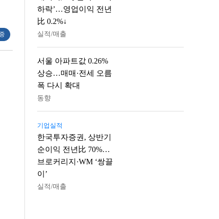
하락’…영업이익 전년
比 0.2%↓
실적/매출
 중
서울 아파트값 0.26%
상승…매매·전세 오름
폭 다시 확대
동향
기업실적
한국투자증권, 상반기
순이익 전년比 70%…
브로커리지·WM ‘쌍끌
이’
실적/매출