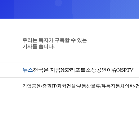
우리는 독자가 구독할 수 있는
기사를 씁니다.
뉴스
전국은 지금
NSP리포트
소상공인
이슈
NSPTV
기업
금융/증권
IT/과학
건설/부동산
물류/유통
자동차
의학/