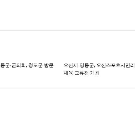
동군·군의회, 청도군 방문
오산시-영동군, 오산스포츠시민
체육 교류전 개최