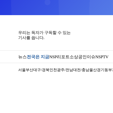
우리는 독자가 구독할 수 있는
기사를 씁니다.
뉴스
전국은 지금
NSP리포트
소상공인
이슈
NSPTV
서울
부산
대구/경북
인천
광주/전남
대전/충남
울산
경기동부