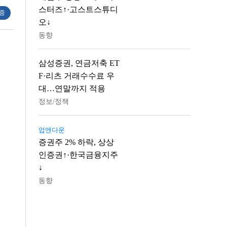
스터즈↑·고스트스튜디
 중
오↓
동향
삼성증권, 연금저축 ET
F·리츠 거래수수료 우
대…연말까지 적용
정보/정책
업앤다운
증권주 2% 하락, 상상
인증권↑·한국금융지주
↓
동향