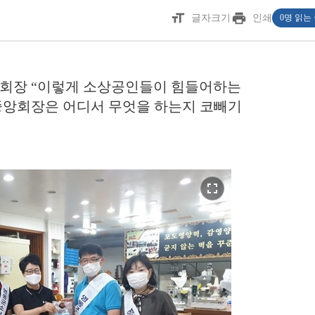
format_size
print
글자크기
인쇄
0명 읽는
회장 “이렇게 소상공인들이 힘들어하는
중앙회장은 어디서 무엇을 하는지 코빼기
fullscreen