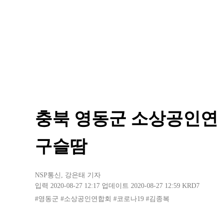
충북 영동군 소상공인연
구슬땀
NSP통신
,
강은태 기자
입력 2020-08-27 12:17
업데이트 2020-08-27 12:59
KRD7
#영동군
#소상공인연합회
#코로나19
#김종복