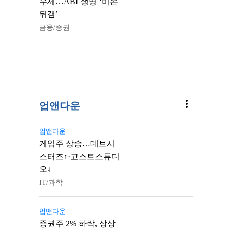
우세…ABL생명 ‘비온
뒤갬’
금융/증권
more_vert
업앤다운
업앤다운
게임주 상승…데브시
스터즈↑·고스트스튜디
오↓
IT/과학
업앤다운
증권주 2% 하락, 상상