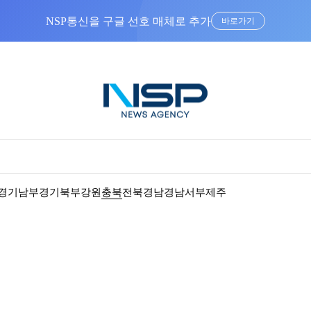
NSP통신을 구글 선호 매체로 추가
바로가기
경기남부
경기북부
강원
충북
전북
경남
경남서부
제주