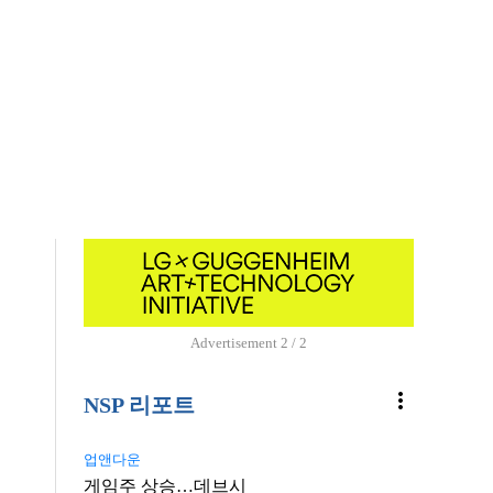
Advertisement
1 / 2
more_vert
NSP 리포트
업앤다운
게임주 상승…데브시