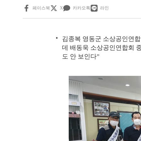
페이스북
X
카카오톡
라인
김종복 영동군 소상공인연합
데 배동욱 소상공인연합회 
도 안 보인다”