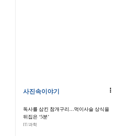
more_vert
사진속이야기
독사를 삼킨 참개구리…먹이사슬 상식을
뒤집은 ‘5분’
IT/과학