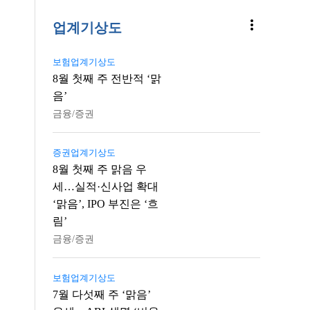
more_vert
업계기상도
보험업계기상도
8월 첫째 주 전반적 ‘맑
음’
금융/증권
증권업계기상도
8월 첫째 주 맑음 우
세…실적·신사업 확대
‘맑음’, IPO 부진은 ‘흐
림’
금융/증권
보험업계기상도
7월 다섯째 주 ‘맑음’