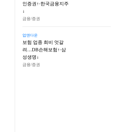
인증권↑·한국금융지주
↓
금융/증권
업앤다운
보험 업종 희비 엇갈
려…DB손해보험↑·삼
성생명↓
금융/증권