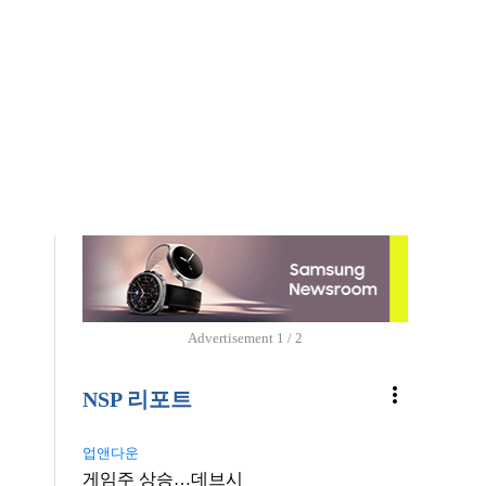
Advertisement
1 / 2
more_vert
NSP 리포트
업앤다운
게임주 상승…데브시