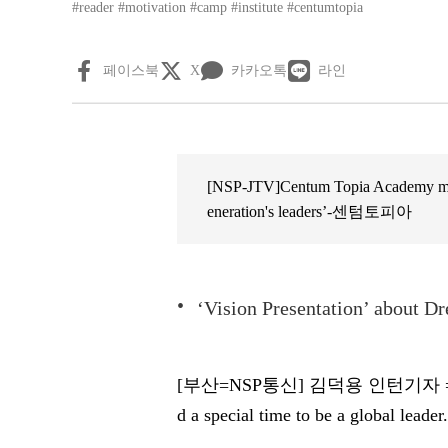
#reader
#motivation
#camp
#institute
#centumtopia
페이스북
X
카카오톡
라인
[NSP-JTV]Centum Topia Academy moti
eneration's leaders’-센텀토피아
‘Vision Presentation’ abou
[부산=NSP통신] 김덕용 인턴기자 = Student
d a special time to be a global leader.