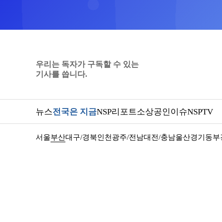
우리는 독자가 구독할 수 있는
기사를 씁니다.
뉴스
전국은 지금
NSP리포트
소상공인
이슈
NSPTV
서울
부산
대구/경북
인천
광주/전남
대전/충남
울산
경기동부