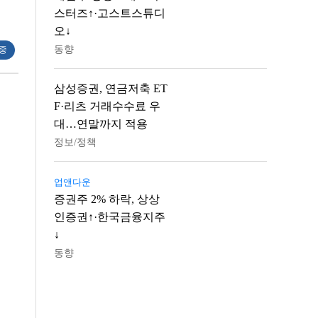
스터즈↑·고스트스튜디
오↓
동향
 중
삼성증권, 연금저축 ET
F·리츠 거래수수료 우
대…연말까지 적용
정보/정책
업앤다운
증권주 2% 하락, 상상
인증권↑·한국금융지주
↓
동향