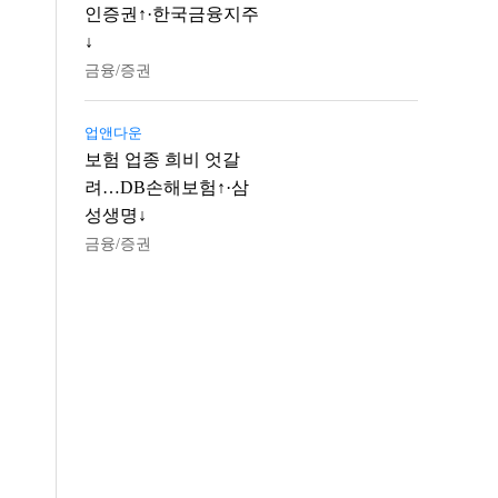
인증권↑·한국금융지주
↓
금융/증권
업앤다운
보험 업종 희비 엇갈
려…DB손해보험↑·삼
성생명↓
금융/증권