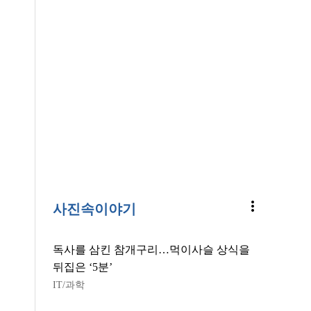
more_vert
사진속이야기
독사를 삼킨 참개구리…먹이사슬 상식을
뒤집은 ‘5분’
IT/과학