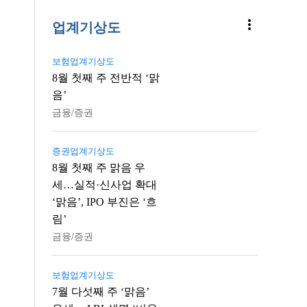
more_vert
업계기상도
보험업계기상도
8월 첫째 주 전반적 ‘맑
음’
금융/증권
증권업계기상도
8월 첫째 주 맑음 우
세…실적·신사업 확대
‘맑음’, IPO 부진은 ‘흐
림’
금융/증권
보험업계기상도
7월 다섯째 주 ‘맑음’