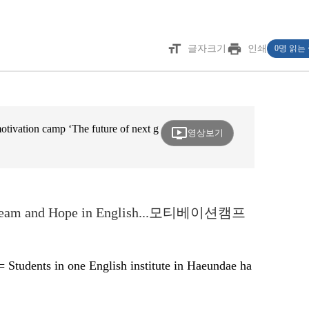
format_size
print
글자크기
인쇄
0명 읽는
vation camp ‘The future of next g
ondemand_video
영상보기
t Dream and Hope in English...모티베이션캠프
s in one English institute in Haeundae ha