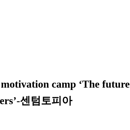
motivation camp ‘The future
leaders’-센텀토피아