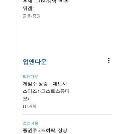
우세…ABL생명 ‘비온
뒤갬’
금융/증권
more_vert
업앤다운
업앤다운
게임주 상승…데브시
스터즈↑·고스트스튜디
오↓
IT/과학
업앤다운
증권주 2% 하락, 상상