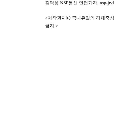
김덕용 NSP통신 인턴기자, nsp-jtv1
<저작권자ⓒ 국내유일의 경제중심
금지.>