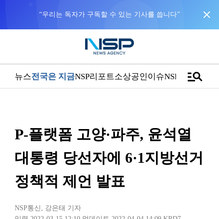
close
manage_search
뉴스
전국은 지금
NSP리포트
소상공인
이슈
NSPTV
P-플랫폼 고양·파주, 윤석열
대통령 당선자에 6·1지방선거
정책적 제언 발표
NSP통신
,
강은태 기자
입력 2022-03-15 12:10
업데이트 2022-04-04 14:09
KRD7