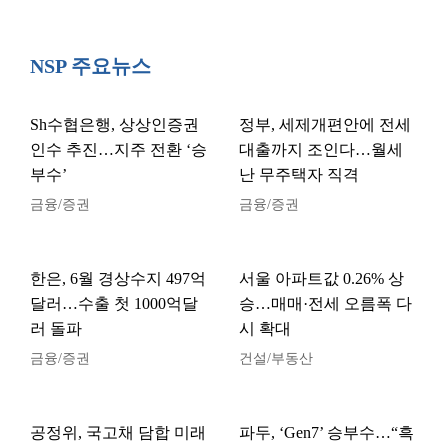
NSP 주요뉴스
Sh수협은행, 상상인증권
정부, 세제개편안에 전세
인수 추진…지주 전환 ‘승
대출까지 조인다…월세
부수’
난 무주택자 직격
금융/증권
금융/증권
한은, 6월 경상수지 497억
서울 아파트값 0.26% 상
달러…수출 첫 1000억달
승…매매·전세 오름폭 다
러 돌파
시 확대
금융/증권
건설/부동산
공정위, 국고채 담합 미래
파두, ‘Gen7’ 승부수…“흑