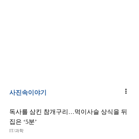
more_vert
사진속이야기
독사를 삼킨 참개구리…먹이사슬 상식을 뒤
집은 ‘5분’
IT/과학