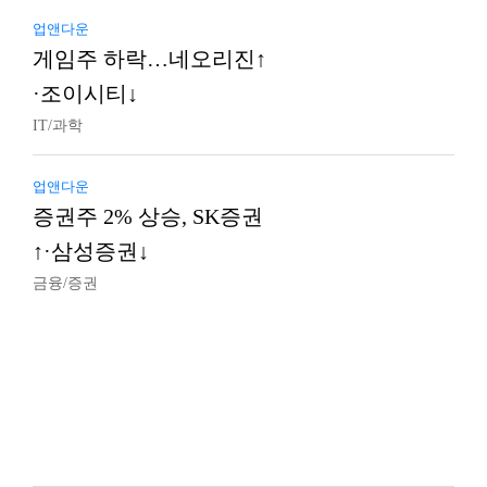
업앤다운
게임주 하락…네오리진↑
·조이시티↓
IT/과학
업앤다운
증권주 2% 상승, SK증권
↑·삼성증권↓
금융/증권