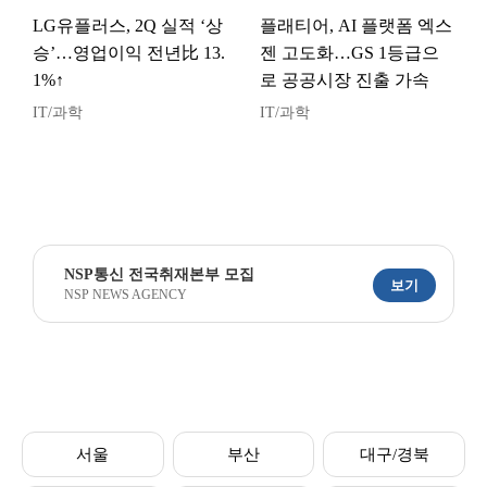
LG유플러스, 2Q 실적 ‘상
플래티어, AI 플랫폼 엑스
승’…영업이익 전년比 13.
젠 고도화…GS 1등급으
1%↑
로 공공시장 진출 가속
IT/과학
IT/과학
NSP통신 전국취재본부 모집
보기
NSP NEWS AGENCY
서울
부산
대구/경북