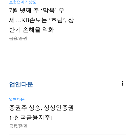
보험업계기상도
7월 넷째 주 ‘맑음’ 우
세…KB손보는 ‘흐림’, 상
반기 손해율 악화
금융/증권
more_vert
업앤다운
업앤다운
증권주 상승, 상상인증권
↑·한국금융지주↓
금융/증권