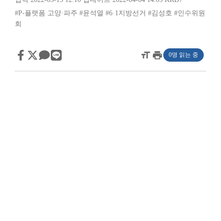
#P-플랫폼 고양·파주
#윤석열
#6·1지방선거
#김성호
#인수위원
회
format_size
print
0명 읽는 중