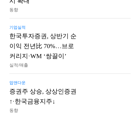
시 확대
동향
기업실적
한국투자증권, 상반기 순
이익 전년比 70%…브로
커리지·WM ‘쌍끌이’
실적/매출
업앤다운
증권주 상승, 상상인증권
↑·한국금융지주↓
동향