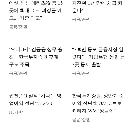
에셋·삼성·메리츠證 등 15
자전환 1년 만에 체급 키
곳에 최대 15조 과징금 예
운다”
고..."기준 과도"
금융/증권
금융/증권
‘오너 3세’ 김동윤 상무 승
“700만 동포 금융시장 열
진…한국투자증권 후계
렸다”…기업은행·농협 등
구도 주목
7곳 동시 출발
금융/증권
금융/증권
웹젠, 2Q 실적 ‘하락’…영
한국투자증권, 상반기 순
업이익 전년比 8.4%↓
이익 전년比 70%…브로
커리지·WM ‘쌍끌이’
IT/과학
금융/증권