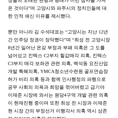
장들의 오래된 관행과 행태가 이런 참사를 가져
온 것이다”며 고양시와 파주시의 정치인들에 대
한 인적 쇄신 이유를 제시했다.
뿐만 아니라 김 수석대표는 “고양시는 지난 12년
간 민주당 정권이 장악했다”며 “최성 전 고양시장
8년간 일어난 온갖 부정과 부패 의혹은 그 도를
넘어섰고 킨텍스 C2부지 헐값매각 의혹, 킨텍스
C3부지 매각 보좌관 관련 의혹, 백석동 요진산업
개발 특혜의혹, YMCA청소년수련원 골프연습장
허가 비리 의혹 등과 함께 인사행정의 파행으로
공무 사회의 의욕과 희망을 꺾어버렸고 급기야
이재준 시장에 와서는 원당4구역 개발 관련 의혹
이 현재진행 중이며 또한 최성 전 시장과 이재준
현 시장 간의 부정선거 이행각서 의혹 역시 상존