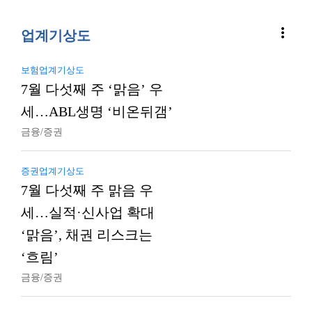
more_vert
업계기상도
보험업계기상도
7월 다섯째 주 ‘맑음’ 우
세…ABL생명 ‘비온뒤갬’
금융/증권
증권업계기상도
7월 다섯째 주 맑음 우
세…실적·신사업 확대
‘맑음’, 채권 리스크는
‘흐림’
금융/증권