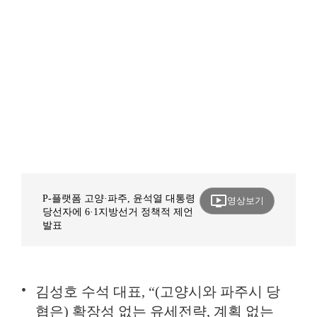
ondemand_video
P-플랫폼 고양·파주, 윤석열 대통령
영상보기
당선자에 6·1지방선거 정책적 제언
발표
김성호 수석 대표, “(고양시와 파주시 당
협은) 확장성 없는 유세전략, 계획 없는