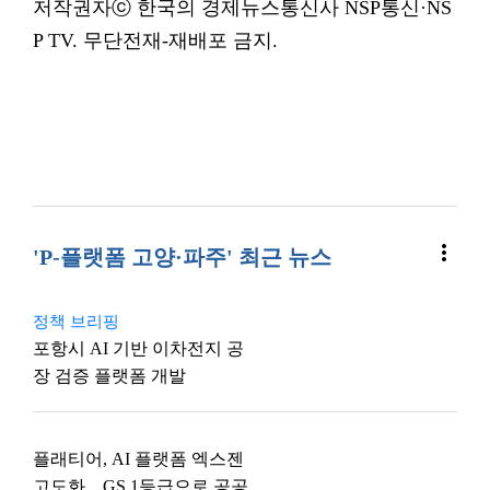
저작권자ⓒ 한국의 경제뉴스통신사 NSP통신·NS
P TV. 무단전재-재배포 금지.
more_vert
'P-플랫폼 고양·파주' 최근 뉴스
정책 브리핑
포항시 AI 기반 이차전지 공
장 검증 플랫폼 개발
플래티어, AI 플랫폼 엑스젠
고도화…GS 1등급으로 공공