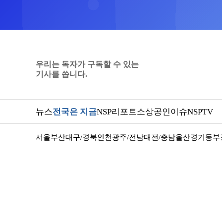
우리는 독자가 구독할 수 있는
기사를 씁니다.
뉴스
전국은 지금
NSP리포트
소상공인
이슈
NSPTV
서울
부산
대구/경북
인천
광주/전남
대전/충남
울산
경기동부