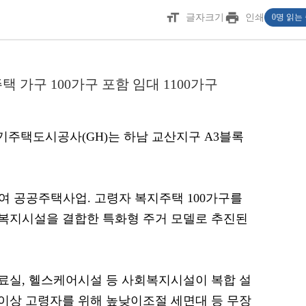
format_size
print
글자크기
인쇄
0명 읽는
 가구 100가구 포함 임대 1100가구
 경기주택도시공사(GH)는 하남 교산지구 A3블록
여 공공주택사업. 고령자 복지주택 100가구를
회복지시설을 결합한 특화형 주거 모델로 추진된
료실, 헬스케어시설 등 사회복지시설이 복합 설
이상 고령자를 위해 높낮이조절 세면대 등 무장