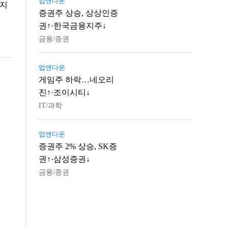
업앤다운
 지
증권주 상승, 상상인증
권↑·한국금융지주↓
금융/증권
업앤다운
게임주 하락…네오리
진↑·조이시티↓
IT/과학
업앤다운
증권주 2% 상승, SK증
권↑·삼성증권↓
금융/증권