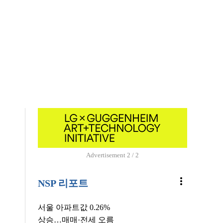
Advertisement
1 / 2
more_vert
NSP 리포트
서울 아파트값 0.26%
상승…매매·전세 오름