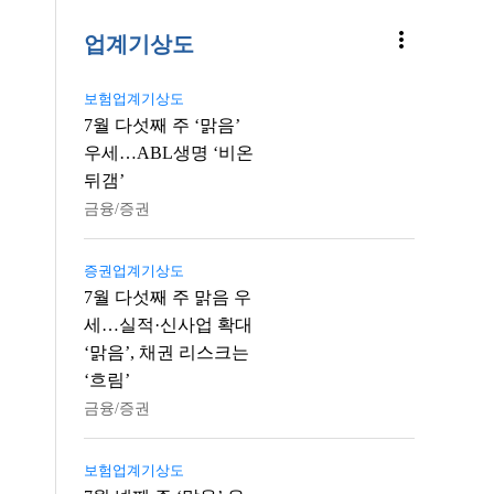
more_vert
업계기상도
보험업계기상도
7월 다섯째 주 ‘맑음’
우세…ABL생명 ‘비온
뒤갬’
금융/증권
증권업계기상도
7월 다섯째 주 맑음 우
세…실적·신사업 확대
‘맑음’, 채권 리스크는
‘흐림’
금융/증권
보험업계기상도