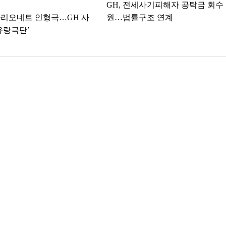
GH, 전세사기피해자 공탁금 회수
리오네트 인형극…GH 사
원…법률구조 연계
유랑극단’