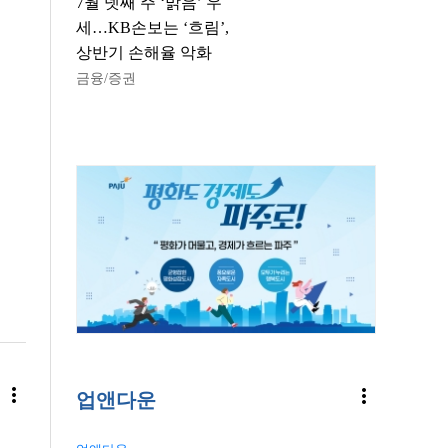
7월 넷째 주 ‘맑음’ 우
세…KB손보는 ‘흐림’,
상반기 손해율 악화
금융/증권
more_vert
more_vert
업앤다운