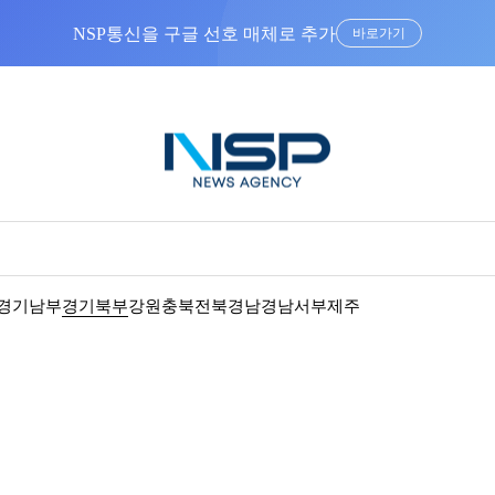
NSP통신을 구글 선호 매체로 추가
바로가기
경기남부
경기북부
강원
충북
전북
경남
경남서부
제주