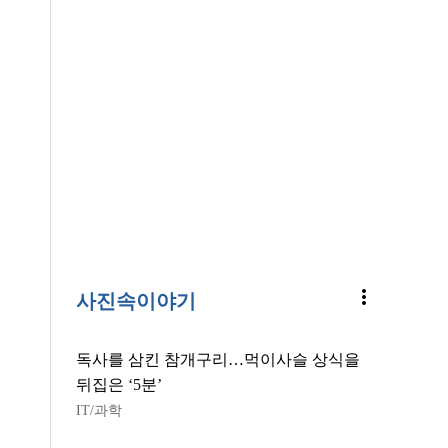
more_vert
사진속이야기
독사를 삼킨 참개구리…먹이사슬 상식을
뒤집은 ‘5분’
IT/과학