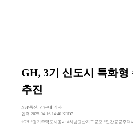
GH, 3기 신도시 특화
추진
NSP통신
,
강은태 기자
입력 2025-04-16 14:40
KRD7
#GH
#경기주택도시공사
#하남교산지구공모
#민간공공주택