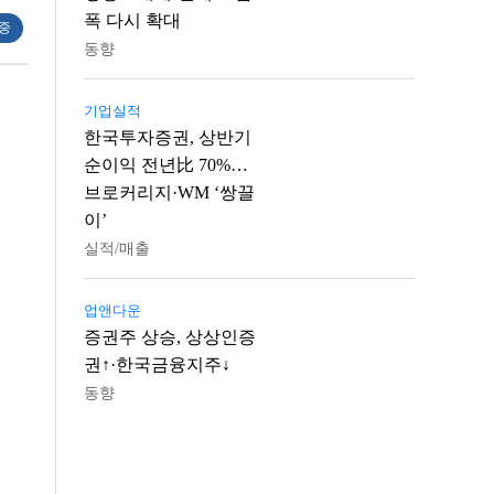
폭 다시 확대
 중
동향
기업실적
한국투자증권, 상반기
순이익 전년比 70%…
브로커리지·WM ‘쌍끌
이’
실적/매출
업앤다운
증권주 상승, 상상인증
권↑·한국금융지주↓
동향