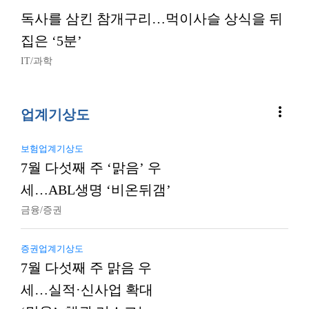
독사를 삼킨 참개구리…먹이사슬 상식을 뒤
집은 ‘5분’
IT/과학
more_vert
업계기상도
보험업계기상도
7월 다섯째 주 ‘맑음’ 우
세…ABL생명 ‘비온뒤갬’
금융/증권
증권업계기상도
7월 다섯째 주 맑음 우
세…실적·신사업 확대