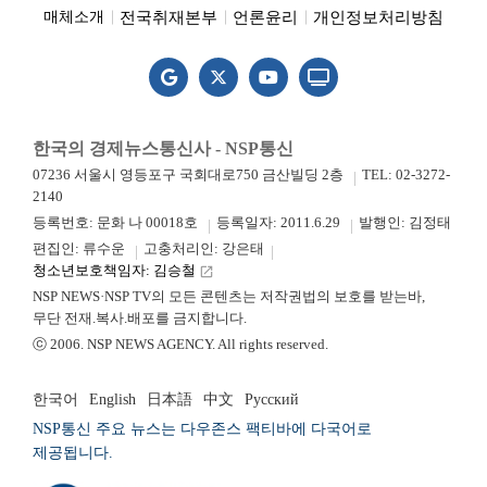
전국취재본부
언론윤리
개인정보처리방침
매체소개
한국의 경제뉴스통신사 - NSP통신
07236 서울시 영등포구 국회대로750 금산빌딩 2층
TEL: 02-3272-
2140
등록번호: 문화 나 00018호
등록일자: 2011.6.29
발행인: 김정태
편집인: 류수운
고충처리인: 강은태
청소년보호책임자: 김승철
launch
NSP NEWS·NSP TV의 모든 콘텐츠는 저작권법의 보호를 받는바,
무단 전재.복사.배포를 금지합니다.
ⓒ 2006. NSP NEWS AGENCY. All rights reserved.
한국어
English
日本語
中文
Русский
NSP통신 주요 뉴스는 다우존스 팩티바에 다국어로
제공됩니다.