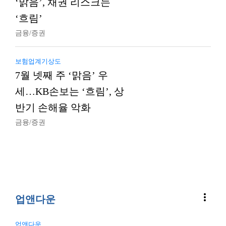
‘맑음’, 채권 리스크는
‘흐림’
금융/증권
보험업계기상도
7월 넷째 주 ‘맑음’ 우
세…KB손보는 ‘흐림’, 상
반기 손해율 악화
금융/증권
more_vert
업앤다운
업앤다운