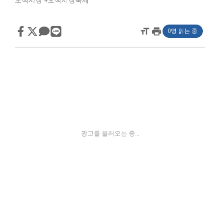
오색시장
#오색시장축제
format_size
print
0명 읽는 중
광고를 불러오는 중...