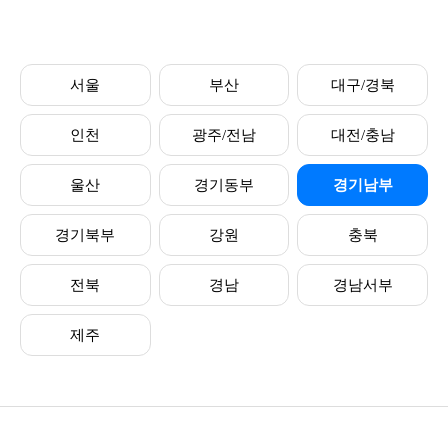
서울
부산
대구/경북
인천
광주/전남
대전/충남
울산
경기동부
경기남부
경기북부
강원
충북
전북
경남
경남서부
제주