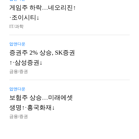
게임주 하락…네오리진↑
·조이시티↓
IT/과학
업앤다운
증권주 2% 상승, SK증권
↑·삼성증권↓
금융/증권
업앤다운
보험주 상승…미래에셋
생명↑·흥국화재↓
금융/증권