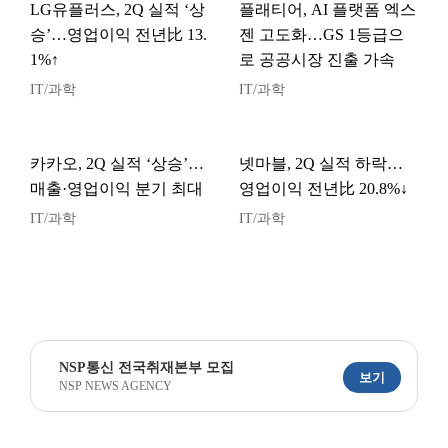
LG유플러스, 2Q 실적 ‘상
플래티어, AI 플랫폼 엑스
승’…영업이익 전년比 13.
젠 고도화…GS 1등급으
1%↑
로 공공시장 진출 가속
IT/과학
IT/과학
카카오, 2Q 실적 ‘상승’…
넷마블, 2Q 실적 하락…
매출·영업이익 분기 최대
영업이익 전년比 20.8%↓
IT/과학
IT/과학
NSP통신 전국취재본부 모집
보기
NSP NEWS AGENCY