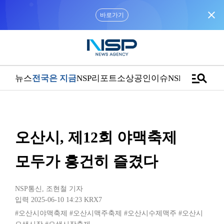
close
바로가기
manage_search
뉴스
전국은 지금
NSP리포트
소상공인
이슈
NSPTV
오산시, 제12회 야맥축제
모두가 흥건히 즐겼다
NSP통신
,
조현철 기자
입력 2025-06-10 14:23
KRX7
#오산시야맥축제
#오산시맥주축제
#오산시수제맥주
#오산시