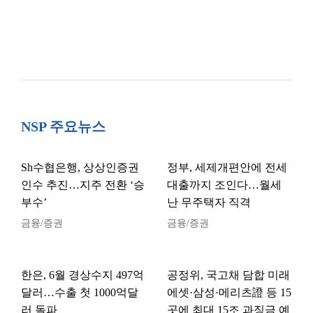
NSP 주요뉴스
Sh수협은행, 상상인증권
정부, 세제개편안에 전세
인수 추진…지주 전환 ‘승
대출까지 조인다…월세
부수’
난 무주택자 직격
금융/증권
금융/증권
한은, 6월 경상수지 497억
공정위, 국고채 담합 미래
달러…수출 첫 1000억달
에셋·삼성·메리츠證 등 15
러 돌파
곳에 최대 15조 과징금 예