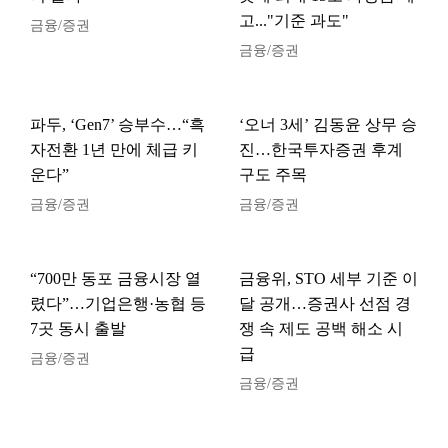
고..."기준 과도"
금융/증권
금융/증권
파두, ‘Gen7’ 승부수…“흑
‘오너 3세’ 김동윤 상무 승
자전환 1년 만에 체급 키
진…한국투자증권 후계
운다”
구도 주목
금융/증권
금융/증권
“700만 동포 금융시장 열
금융위, STO 세부 기준 이
렸다”…기업은행·농협 등
달 공개…증권사 선점 경
7곳 동시 출발
쟁 속 제도 공백 해소 시
급
금융/증권
금융/증권