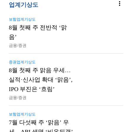
more_vert
업계기상도
보험업계기상도
8월 첫째 주 전반적 ‘맑
음’
금융/증권
증권업계기상도
8월 첫째 주 맑음 우세…
실적·신사업 확대 ‘맑음’,
IPO 부진은 ‘흐림’
금융/증권
보험업계기상도
7월 다섯째 주 ‘맑음’ 우
세…ABL생명 ‘비온뒤갬’