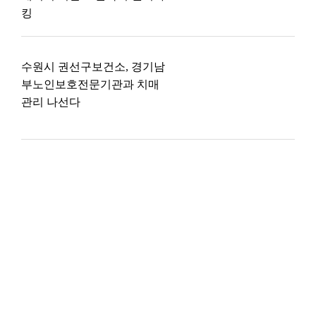
킹
수원시 권선구보건소, 경기남
부노인보호전문기관과 치매
관리 나선다