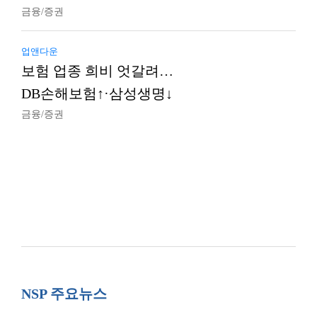
금융/증권
업앤다운
보험 업종 희비 엇갈려…
DB손해보험↑·삼성생명↓
금융/증권
NSP 주요뉴스