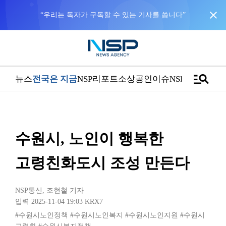
close
“우리는 독자가 구독할 수 있는 기사를 씁니다”
manage_search
뉴스
전국은 지금
NSP리포트
소상공인
이슈
NSPTV
수원시, 노인이 행복한
고령친화도시 조성 만든다
NSP통신
,
조현철 기자
입력 2025-11-04 19:03
KRX7
#수원시노인정책
#수원시노인복지
#수원시노인지원
#수원시