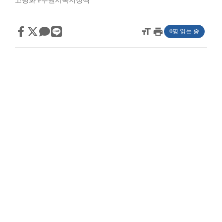
고령화
#수원시복지정책
format_size
print
0명 읽는 중