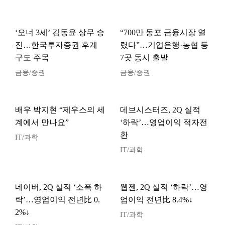
‘오너 3세’ 김동윤 상무 승
“700만 동포 금융시장 열
진…한국투자증권 후계
렸다”…기업은행·농협 등
구도 주목
7곳 동시 출발
금융/증권
금융/증권
배우 박지현 “제우스의 세
데브시스터즈, 2Q 실적
계에서 만나요”
‘하락’…영업이익 적자전
환
IT/과학
IT/과학
네이버, 2Q 실적 ‘소폭 하
웹젠, 2Q 실적 ‘하락’…영
락’…영업이익 전년比 0.
업이익 전년比 8.4%↓
2%↓
IT/과학