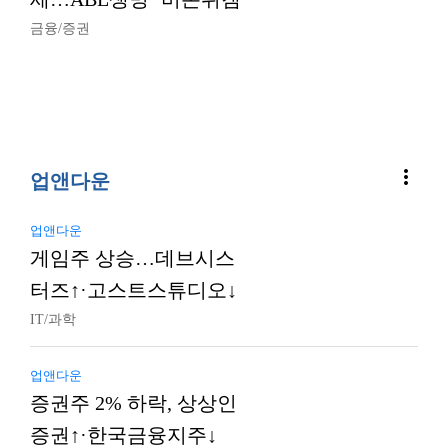
금융/증권
more_vert
업앤다운
업앤다운
게임주 상승…데브시스
터즈↑·고스트스튜디오↓
IT/과학
업앤다운
증권주 2% 하락, 상상인
증권↑·한국금융지주↓