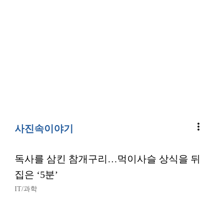
more_vert
사진속이야기
독사를 삼킨 참개구리…먹이사슬 상식을 뒤
집은 ‘5분’
IT/과학