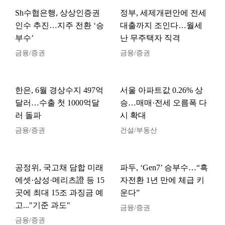
Sh수협은행, 상상인증권
정부, 세제개편안에 전세
인수 추진…지주 전환 ‘승
대출까지 조인다…월세
부수’
난 무주택자 직격
금융/증권
금융/증권
한은, 6월 경상수지 497억
서울 아파트값 0.26% 상
달러…수출 첫 1000억달
승…매매·전세 오름폭 다
러 돌파
시 확대
금융/증권
건설/부동산
공정위, 국고채 담합 미래
파두, ‘Gen7’ 승부수…“흑
에셋·삼성·메리츠證 등 15
자전환 1년 만에 체급 키
곳에 최대 15조 과징금 예
운다”
고..."기준 과도"
금융/증권
금융/증권