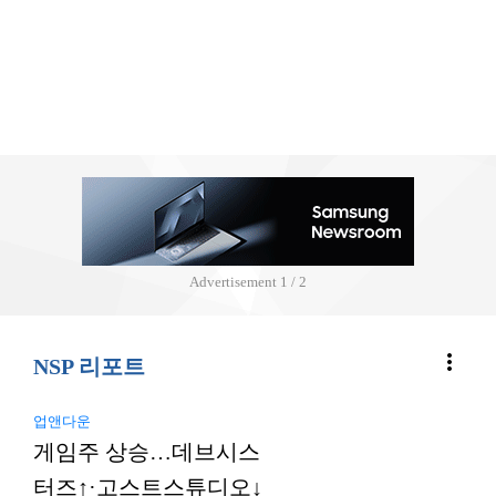
Advertisement
2 / 2
more_vert
NSP 리포트
업앤다운
게임주 상승…데브시스
터즈↑·고스트스튜디오↓