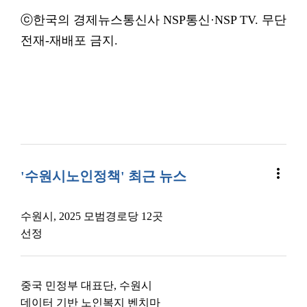
ⓒ한국의 경제뉴스통신사 NSP통신·NSP TV. 무단
전재-재배포 금지.
more_vert
'수원시노인정책' 최근 뉴스
수원시, 2025 모범경로당 12곳
선정
중국 민정부 대표단, 수원시
데이터 기반 노인복지 벤치마