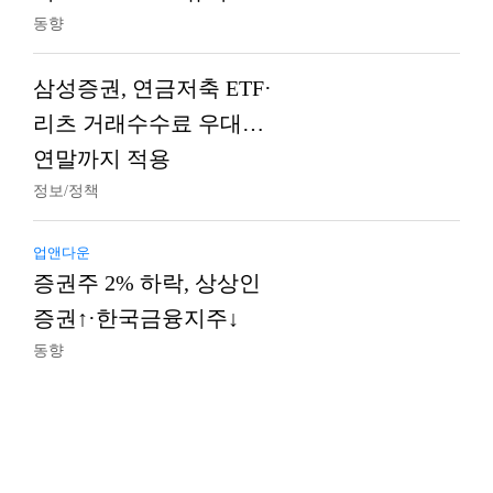
동향
삼성증권, 연금저축 ETF·
리츠 거래수수료 우대…
연말까지 적용
정보/정책
업앤다운
증권주 2% 하락, 상상인
증권↑·한국금융지주↓
동향