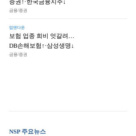
증권↑·한국금융지주↓
금융/증권
업앤다운
보험 업종 희비 엇갈려…
DB손해보험↑·삼성생명↓
금융/증권
NSP 주요뉴스