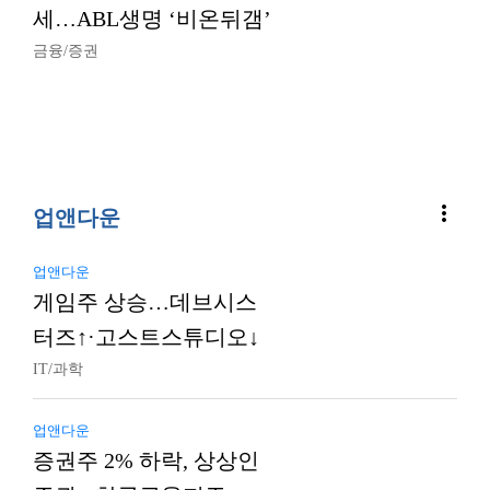
세…ABL생명 ‘비온뒤갬’
금융/증권
more_vert
업앤다운
업앤다운
게임주 상승…데브시스
터즈↑·고스트스튜디오↓
IT/과학
업앤다운
증권주 2% 하락, 상상인