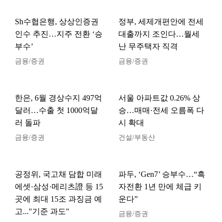
Sh수협은행, 상상인증권
정부, 세제개편안에 전세
인수 추진…지주 전환 ‘승
대출까지 조인다…월세
부수’
난 무주택자 직격
금융/증권
금융/증권
한은, 6월 경상수지 497억
서울 아파트값 0.26% 상
달러…수출 첫 1000억달
승…매매·전세 오름폭 다
러 돌파
시 확대
금융/증권
건설/부동산
공정위, 국고채 담합 미래
파두, ‘Gen7’ 승부수…“흑
에셋·삼성·메리츠證 등 15
자전환 1년 만에 체급 키
곳에 최대 15조 과징금 예
운다”
고..."기준 과도"
금융/증권