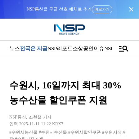
close
NSP통신을 구글 선호 매체로 추가
바로가기
manage_search
뉴스
전국은 지금
NSP리포트
소상공인
이슈
NSPTV
수원시, 16일까지 최대 30%
농수산물 할인쿠폰 지원
NSP통신
,
조현철 기자
입력 2025-11-11 11:22
KRX7
#수원시농산물
#수원시수산물
#수원시할인쿠폰
#수원시직매