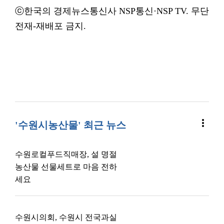
ⓒ한국의 경제뉴스통신사 NSP통신·NSP TV. 무단
전재-재배포 금지.
more_vert
'수원시농산물' 최근 뉴스
수원로컬푸드직매장, 설 명절
농산물 선물세트로 마음 전하
세요
수원시의회, 수원시 전국과실