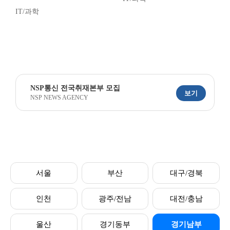
IT/과학
NSP통신 전국취재본부 모집
보기
NSP NEWS AGENCY
서울
부산
대구/경북
인천
광주/전남
대전/충남
울산
경기동부
경기남부