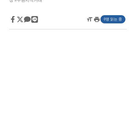
장
#수원시직거래
format_size
print
0명 읽는 중