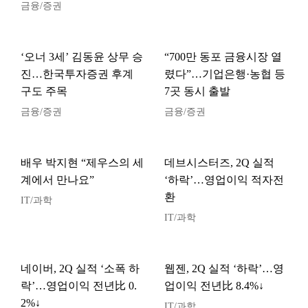
금융/증권
‘오너 3세’ 김동윤 상무 승
“700만 동포 금융시장 열
진…한국투자증권 후계
렸다”…기업은행·농협 등
구도 주목
7곳 동시 출발
금융/증권
금융/증권
배우 박지현 “제우스의 세
데브시스터즈, 2Q 실적
계에서 만나요”
‘하락’…영업이익 적자전
환
IT/과학
IT/과학
네이버, 2Q 실적 ‘소폭 하
웹젠, 2Q 실적 ‘하락’…영
락’…영업이익 전년比 0.
업이익 전년比 8.4%↓
2%↓
IT/과학