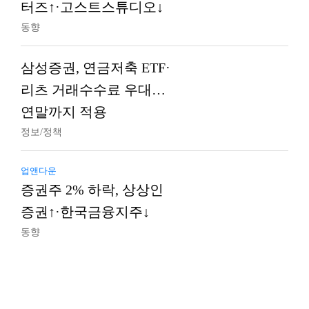
터즈↑·고스트스튜디오↓
동향
삼성증권, 연금저축 ETF·
리츠 거래수수료 우대…
연말까지 적용
정보/정책
업앤다운
증권주 2% 하락, 상상인
증권↑·한국금융지주↓
동향