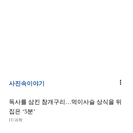
more_vert
사진속이야기
독사를 삼킨 참개구리…먹이사슬 상식을 뒤
집은 ‘5분’
IT/과학