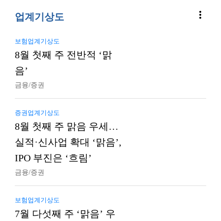
more_vert
업계기상도
보험업계기상도
8월 첫째 주 전반적 ‘맑
음’
금융/증권
증권업계기상도
8월 첫째 주 맑음 우세…
실적·신사업 확대 ‘맑음’,
IPO 부진은 ‘흐림’
금융/증권
보험업계기상도
7월 다섯째 주 ‘맑음’ 우