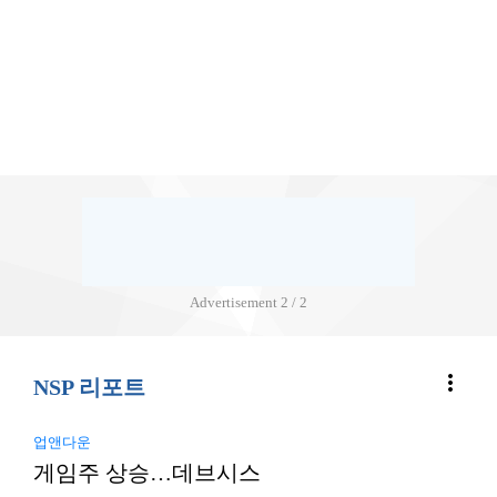
Advertisement
2 / 2
more_vert
NSP 리포트
업앤다운
게임주 상승…데브시스