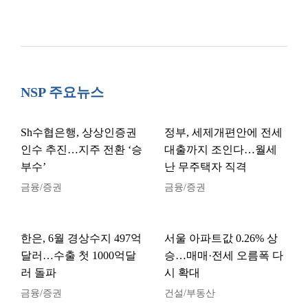
NSP 주요뉴스
Sh수협은행, 상상인증권
정부, 세제개편안에 전세
인수 추진…지주 전환 ‘승
대출까지 조인다…월세
부수’
난 무주택자 직격
금융/증권
금융/증권
한은, 6월 경상수지 497억
서울 아파트값 0.26% 상
달러…수출 첫 1000억달
승…매매·전세 오름폭 다
러 돌파
시 확대
금융/증권
건설/부동산