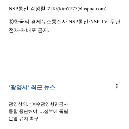
NSP통신 김성철 기자(kim7777@nspna.com)
ⓒ한국의 경제뉴스통신사 NSP통신·NSP TV. 무단
전재-재배포 금지.
more_vert
'광양시' 최근 뉴스
광양상의, “여수광양항만공사
통합 중단해야”…정부에 독립
운영 유지 촉구