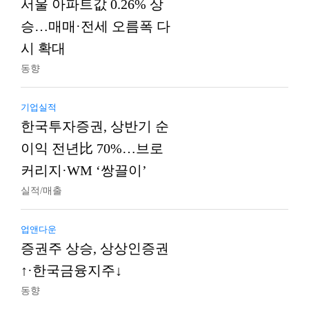
서울 아파트값 0.26% 상
승…매매·전세 오름폭 다
시 확대
동향
기업실적
한국투자증권, 상반기 순
이익 전년比 70%…브로
커리지·WM ‘쌍끌이’
실적/매출
업앤다운
증권주 상승, 상상인증권
↑·한국금융지주↓
동향