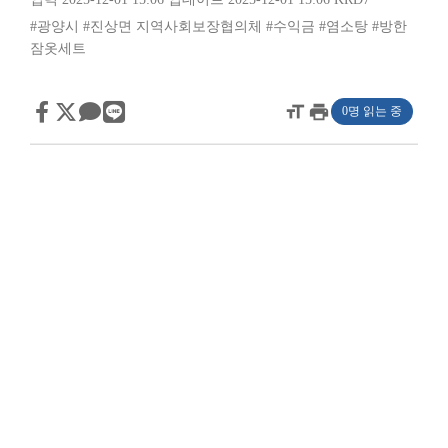
#광양시
#진상면 지역사회보장협의체
#수익금
#염소탕
#방한
잠옷세트
format_size
print
0명 읽는 중