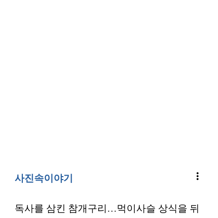
more_vert
사진속이야기
독사를 삼킨 참개구리…먹이사슬 상식을 뒤