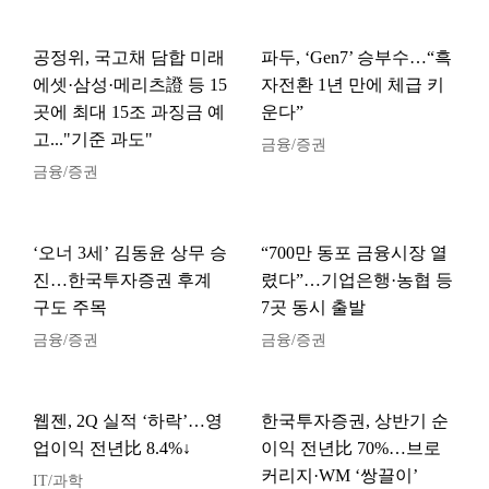
공정위, 국고채 담합 미래
파두, ‘Gen7’ 승부수…“흑
에셋·삼성·메리츠證 등 15
자전환 1년 만에 체급 키
곳에 최대 15조 과징금 예
운다”
고..."기준 과도"
금융/증권
금융/증권
‘오너 3세’ 김동윤 상무 승
“700만 동포 금융시장 열
진…한국투자증권 후계
렸다”…기업은행·농협 등
구도 주목
7곳 동시 출발
금융/증권
금융/증권
웹젠, 2Q 실적 ‘하락’…영
한국투자증권, 상반기 순
업이익 전년比 8.4%↓
이익 전년比 70%…브로
커리지·WM ‘쌍끌이’
IT/과학