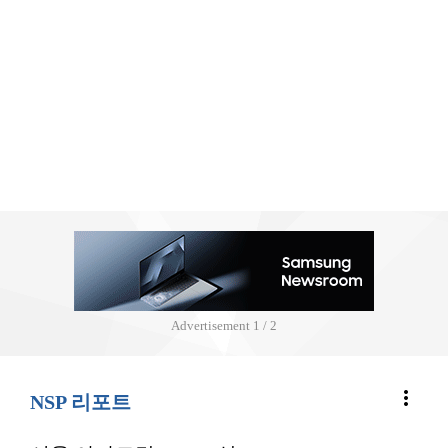
Advertisement
2 / 2
more_vert
NSP 리포트