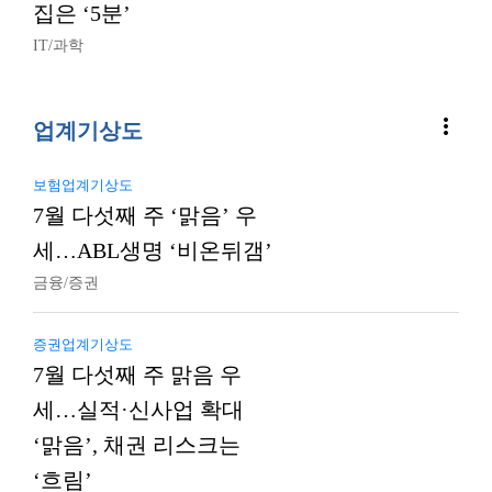
집은 ‘5분’
IT/과학
more_vert
업계기상도
보험업계기상도
7월 다섯째 주 ‘맑음’ 우
세…ABL생명 ‘비온뒤갬’
금융/증권
증권업계기상도
7월 다섯째 주 맑음 우
세…실적·신사업 확대
‘맑음’, 채권 리스크는
‘흐림’