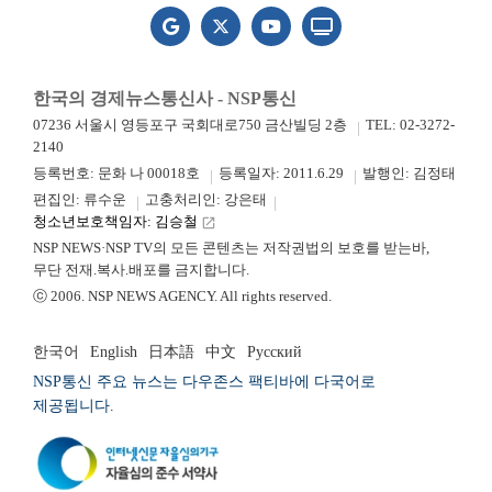
한국의 경제뉴스통신사 - NSP통신
07236 서울시 영등포구 국회대로750 금산빌딩 2층
TEL: 02-3272-
2140
등록번호: 문화 나 00018호
등록일자: 2011.6.29
발행인: 김정태
편집인: 류수운
고충처리인: 강은태
청소년보호책임자: 김승철
launch
NSP NEWS·NSP TV의 모든 콘텐츠는 저작권법의 보호를 받는바,
무단 전재.복사.배포를 금지합니다.
ⓒ 2006. NSP NEWS AGENCY. All rights reserved.
한국어
English
日本語
中文
Русский
NSP통신 주요 뉴스는 다우존스 팩티바에 다국어로
제공됩니다.