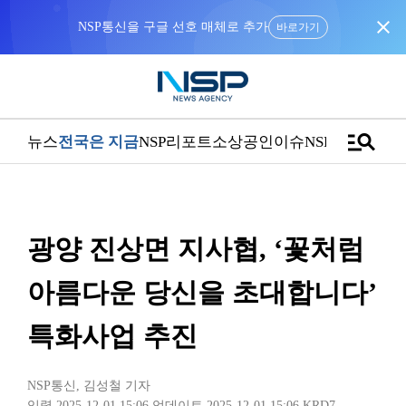
close
NSP통신을 구글 선호 매체로 추가
바로가기
manage_search
뉴스
전국은 지금
NSP리포트
소상공인
이슈
NSPTV
광양 진상면 지사협, ‘꽃처럼
아름다운 당신을 초대합니다’
특화사업 추진
NSP통신
,
김성철 기자
입력 2025-12-01 15:06
업데이트 2025-12-01 15:06
KRD7