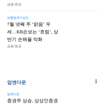
금융/증권
보험업계기상도
7월 넷째 주 ‘맑음’ 우
세…KB손보는 ‘흐림’, 상
반기 손해율 악화
금융/증권
more_vert
업앤다운
업앤다운
증권주 상승, 상상인증권