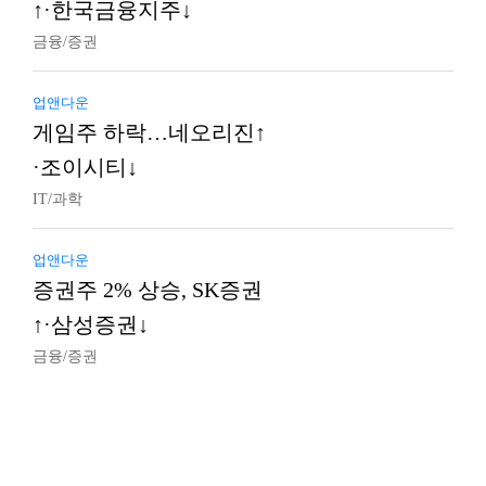
↑·한국금융지주↓
금융/증권
업앤다운
게임주 하락…네오리진↑
·조이시티↓
IT/과학
업앤다운
증권주 2% 상승, SK증권
↑·삼성증권↓
금융/증권