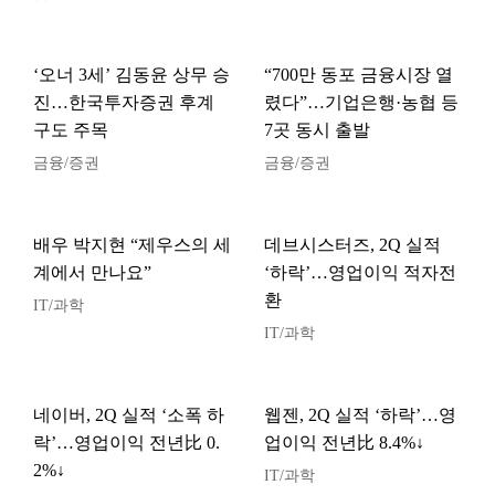
‘오너 3세’ 김동윤 상무 승
“700만 동포 금융시장 열
진…한국투자증권 후계
렸다”…기업은행·농협 등
구도 주목
7곳 동시 출발
금융/증권
금융/증권
배우 박지현 “제우스의 세
데브시스터즈, 2Q 실적
계에서 만나요”
‘하락’…영업이익 적자전
환
IT/과학
IT/과학
네이버, 2Q 실적 ‘소폭 하
웹젠, 2Q 실적 ‘하락’…영
락’…영업이익 전년比 0.
업이익 전년比 8.4%↓
2%↓
IT/과학