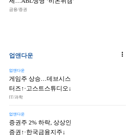
세…ABL생명 ‘비온뒤갬’
금융/증권
more_vert
업앤다운
업앤다운
게임주 상승…데브시스
터즈↑·고스트스튜디오↓
IT/과학
업앤다운
증권주 2% 하락, 상상인
증권↑·한국금융지주↓