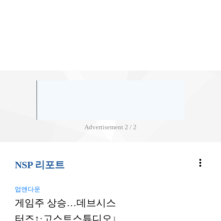
Advertisement
2 / 2
more_vert
NSP 리포트
업앤다운
게임주 상승…데브시스
터즈↑·고스트스튜디오↓