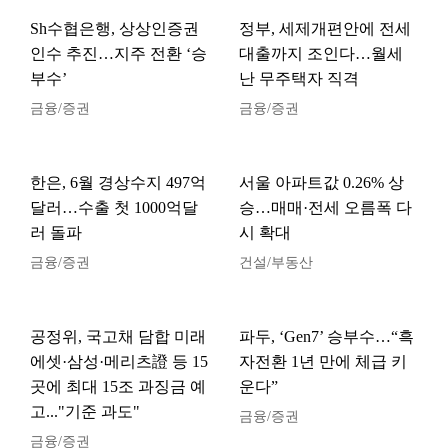
Sh수협은행, 상상인증권
정부, 세제개편안에 전세
인수 추진…지주 전환 ‘승
대출까지 조인다…월세
부수’
난 무주택자 직격
금융/증권
금융/증권
한은, 6월 경상수지 497억
서울 아파트값 0.26% 상
달러…수출 첫 1000억달
승…매매·전세 오름폭 다
러 돌파
시 확대
금융/증권
건설/부동산
공정위, 국고채 담합 미래
파두, ‘Gen7’ 승부수…“흑
에셋·삼성·메리츠證 등 15
자전환 1년 만에 체급 키
곳에 최대 15조 과징금 예
운다”
고..."기준 과도"
금융/증권
금융/증권