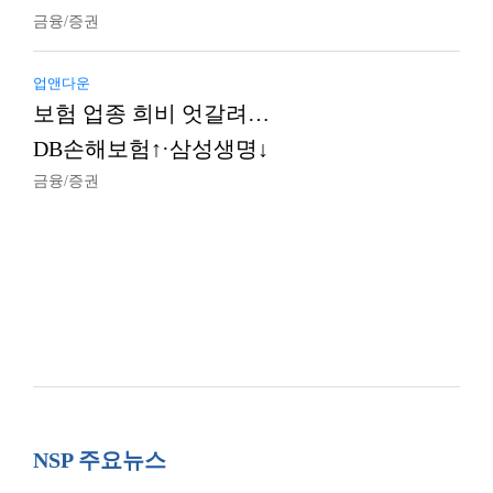
금융/증권
업앤다운
보험 업종 희비 엇갈려…
DB손해보험↑·삼성생명↓
금융/증권
NSP 주요뉴스