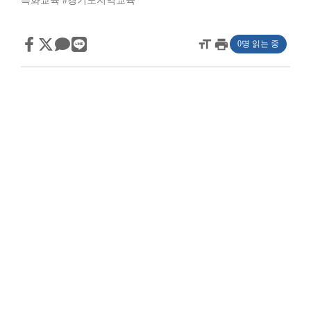
특화교육
#경기도지역교육
format_size
print
0명 읽는 중