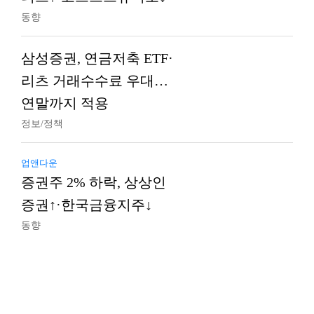
동향
삼성증권, 연금저축 ETF·
리츠 거래수수료 우대…
연말까지 적용
정보/정책
업앤다운
증권주 2% 하락, 상상인
증권↑·한국금융지주↓
동향