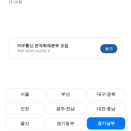
IT/과학
NSP통신 전국취재본부 모집
보기
NSP NEWS AGENCY
서울
부산
대구/경북
인천
광주/전남
대전/충남
울산
경기동부
경기남부