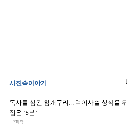
more_vert
사진속이야기
독사를 삼킨 참개구리…먹이사슬 상식을 뒤
집은 ‘5분’
IT/과학