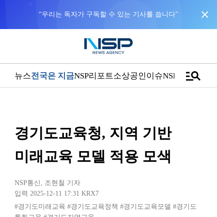
close
“우리는 독자가 구독할 수 있는 기사를 씁니다”
manage_search
뉴스
전국은 지금
NSP리포트
소상공인
이슈
NSPTV
경기도교육청, 지역 기반
미래교육 모델 적용 모색
NSP통신
,
조현철 기자
입력 2025-12-11 17:31
KRX7
#경기도미래교육
#경기도교육정책
#경기도교육모델
#경기도