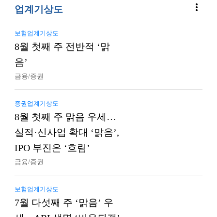
more_vert
업계기상도
보험업계기상도
8월 첫째 주 전반적 ‘맑
음’
금융/증권
증권업계기상도
8월 첫째 주 맑음 우세…
실적·신사업 확대 ‘맑음’,
IPO 부진은 ‘흐림’
금융/증권
보험업계기상도
7월 다섯째 주 ‘맑음’ 우