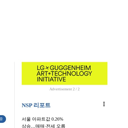
Advertisement
1 / 2
more_vert
NSP 리포트
서울 아파트값 0.26%
 중
상승…매매·전세 오름