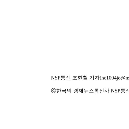
NSP통신 조현철 기자(hc1004jo@nsp
ⓒ한국의 경제뉴스통신사 NSP통신·