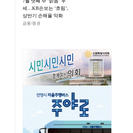
7월 넷째 주 ‘맑음’ 우
세…KB손보는 ‘흐림’,
상반기 손해율 악화
금융/증권