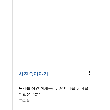
more_vert
사진속이야기
독사를 삼킨 참개구리…먹이사슬 상식을
뒤집은 ‘5분’
IT/과학