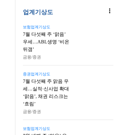
more_vert
업계기상도
보험업계기상도
7월 다섯째 주 ‘맑음’
우세…ABL생명 ‘비온
뒤갬’
금융/증권
증권업계기상도
7월 다섯째 주 맑음 우
세…실적·신사업 확대
‘맑음’, 채권 리스크는
‘흐림’
금융/증권
보험업계기상도