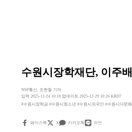
수원시장학재단, 이주배
NSP통신
,
조현철 기자
입력 2025-12-24 10:18
업데이트 2025-12-29 10:26
KRD7
#수원시장학금
#수원시청소년
#수원시외국인
#수원시다문화
페이스북
X
카카오톡
라인