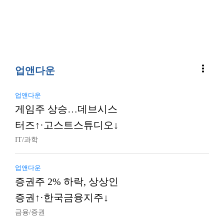
more_vert
업앤다운
업앤다운
게임주 상승…데브시스
터즈↑·고스트스튜디오↓
IT/과학
업앤다운
증권주 2% 하락, 상상인
증권↑·한국금융지주↓
금융/증권