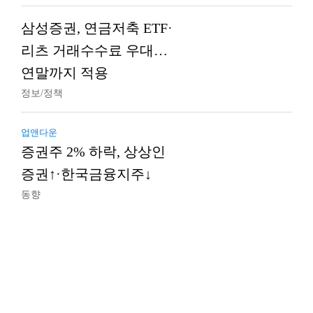
삼성증권, 연금저축 ETF·
리츠 거래수수료 우대…
연말까지 적용
정보/정책
업앤다운
증권주 2% 하락, 상상인
증권↑·한국금융지주↓
동향