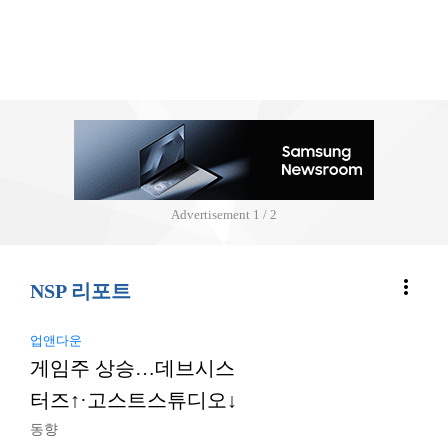
Advertisement
2 / 2
more_vert
NSP 리포트
업앤다운
게임주 상승…데브시스
터즈↑·고스트스튜디오↓
동향