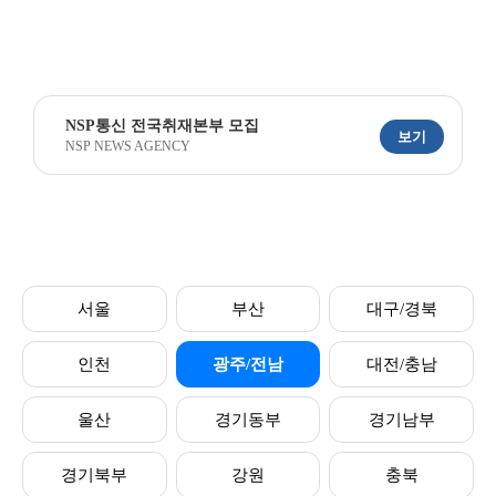
NSP통신 전국취재본부 모집
보기
NSP NEWS AGENCY
서울
부산
대구/경북
인천
광주/전남
대전/충남
울산
경기동부
경기남부
경기북부
강원
충북