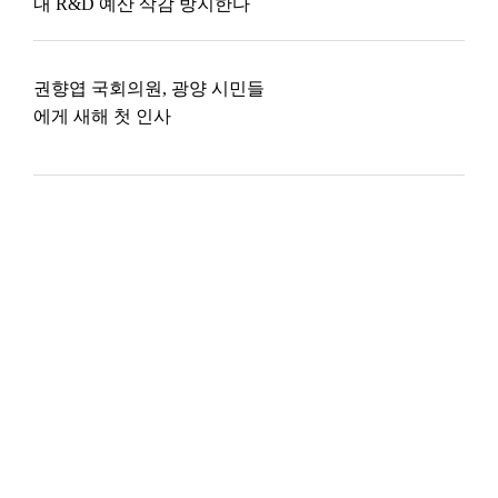
내 R&D 예산 삭감 방지한다
권향엽 국회의원, 광양 시민들
에게 새해 첫 인사