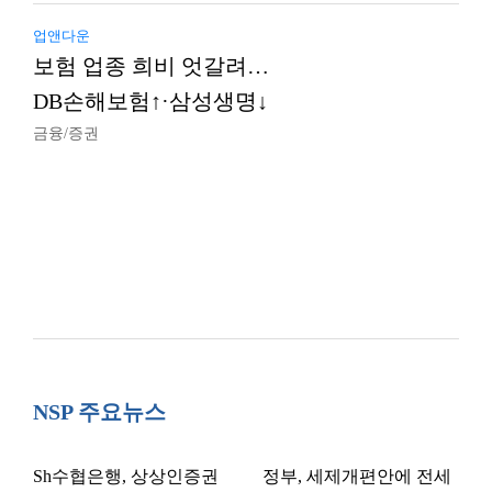
업앤다운
보험 업종 희비 엇갈려…
DB손해보험↑·삼성생명↓
금융/증권
NSP 주요뉴스
Sh수협은행, 상상인증권
정부, 세제개편안에 전세