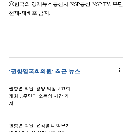
ⓒ한국의 경제뉴스통신사 NSP통신·NSP TV. 무단
전재-재배포 금지.
more_vert
'권향엽국회의원' 최근 뉴스
권향엽 의원, 광양 의정보고회
개최…주민과 소통의 시간 가
져
권향엽 의원, 윤석열식 막무가