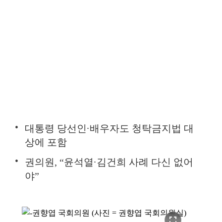
대통령 당선인·배우자도 청탁금지법 대
상에 포함
권의원, “윤석열·김건희 사례 다신 없어
야”
fullscreen