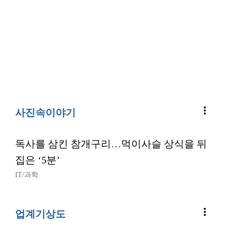
more_vert
사진속이야기
독사를 삼킨 참개구리…먹이사슬 상식을 뒤
집은 ‘5분’
IT/과학
more_vert
업계기상도