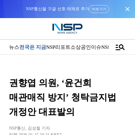
close
NSP통신을 구글 선호 매체로 추가
바로가기
manage_search
뉴스
전국은 지금
NSP리포트
소상공인
이슈
NSPTV
권향엽 의원, ‘윤건희
매관매직 방지’ 청탁금지법
개정안 대표발의
NSP통신
,
김성철 기자
입력 2026-01-15 10:21
KRX7