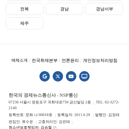
전북
경남
경남서부
제주
전국취재본부
언론윤리
개인정보처리방침
매체소개
한국의 경제뉴스통신사 - NSP통신
07236 서울시 영등포구 국회대로750 금산빌딩 2층
TEL: 02-3272-
2140
등록번호: 문화 나 00018호
등록일자: 2011.6.29
발행인: 김정태
편집인: 류수운
고충처리인: 강은태
청소년보호책임자: 김승철
launch