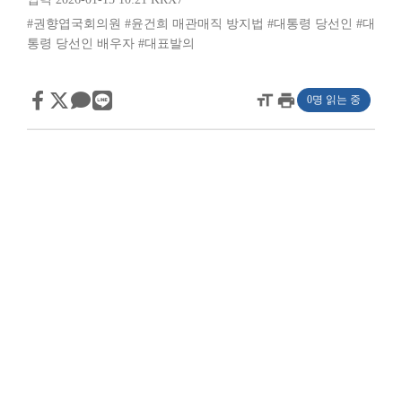
#권향엽국회의원
#윤건희 매관매직 방지법
#대통령 당선인
#대
통령 당선인 배우자
#대표발의
format_size
print
0명 읽는 중