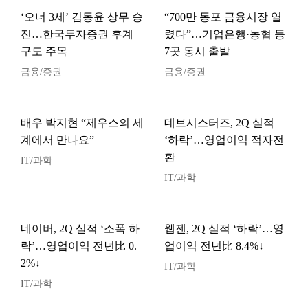
‘오너 3세’ 김동윤 상무 승
“700만 동포 금융시장 열
진…한국투자증권 후계
렸다”…기업은행·농협 등
구도 주목
7곳 동시 출발
금융/증권
금융/증권
배우 박지현 “제우스의 세
데브시스터즈, 2Q 실적
계에서 만나요”
‘하락’…영업이익 적자전
환
IT/과학
IT/과학
네이버, 2Q 실적 ‘소폭 하
웹젠, 2Q 실적 ‘하락’…영
락’…영업이익 전년比 0.
업이익 전년比 8.4%↓
2%↓
IT/과학
IT/과학