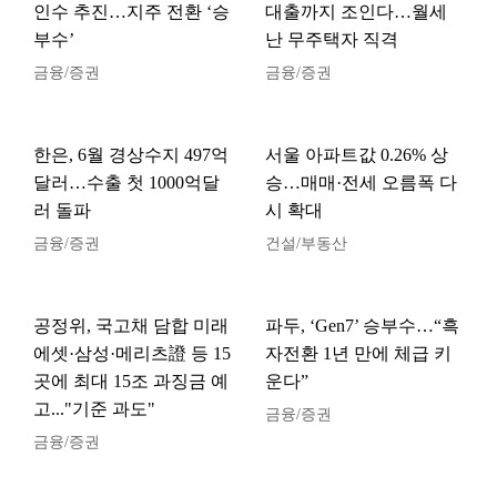
인수 추진…지주 전환 ‘승
대출까지 조인다…월세
부수’
난 무주택자 직격
금융/증권
금융/증권
한은, 6월 경상수지 497억
서울 아파트값 0.26% 상
달러…수출 첫 1000억달
승…매매·전세 오름폭 다
러 돌파
시 확대
금융/증권
건설/부동산
공정위, 국고채 담합 미래
파두, ‘Gen7’ 승부수…“흑
에셋·삼성·메리츠證 등 15
자전환 1년 만에 체급 키
곳에 최대 15조 과징금 예
운다”
고..."기준 과도"
금융/증권
금융/증권