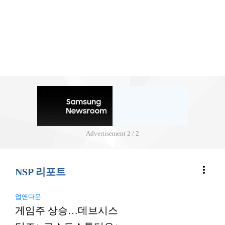
Advertisement
2 / 2
more_vert
NSP 리포트
업앤다운
게임주 상승…데브시스