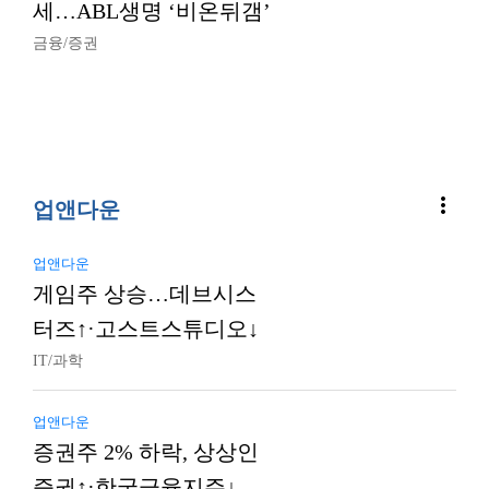
세…ABL생명 ‘비온뒤갬’
금융/증권
more_vert
업앤다운
업앤다운
게임주 상승…데브시스
터즈↑·고스트스튜디오↓
IT/과학
업앤다운
증권주 2% 하락, 상상인
증권↑·한국금융지주↓