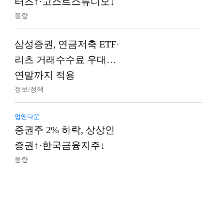
터즈↑·고스트스튜디오↓
동향
삼성증권, 연금저축 ETF·
리츠 거래수수료 우대…
연말까지 적용
정보/정책
업앤다운
증권주 2% 하락, 상상인
증권↑·한국금융지주↓
동향