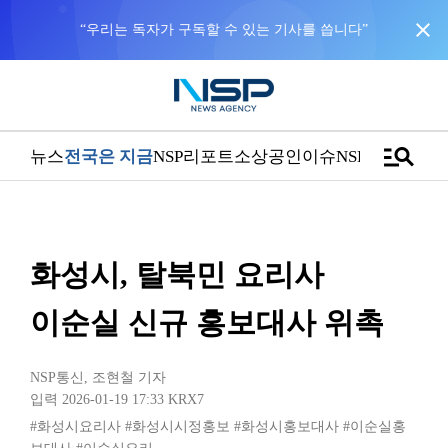
close
“우리는 독자가 구독할 수 있는 기사를 씁니다”
manage_search
뉴스
전국은 지금
NSP리포트
소상공인
이슈
NSPTV
화성시, 탈북민 요리사
이순실 신규 홍보대사 위촉
NSP통신
,
조현철 기자
입력 2026-01-19 17:33
KRX7
#화성시요리사
#화성시시정홍보
#화성시홍보대사
#이순실홍