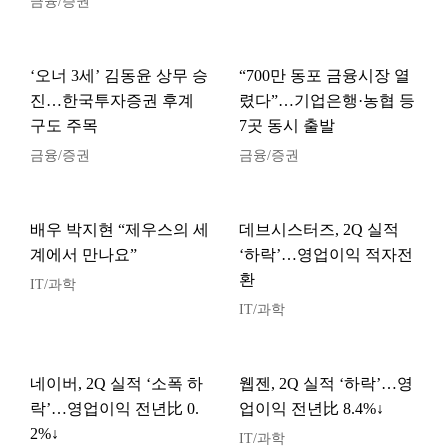
금융/증권
‘오너 3세’ 김동윤 상무 승
“700만 동포 금융시장 열
진…한국투자증권 후계
렸다”…기업은행·농협 등
구도 주목
7곳 동시 출발
금융/증권
금융/증권
배우 박지현 “제우스의 세
데브시스터즈, 2Q 실적
계에서 만나요”
‘하락’…영업이익 적자전
환
IT/과학
IT/과학
네이버, 2Q 실적 ‘소폭 하
웹젠, 2Q 실적 ‘하락’…영
락’…영업이익 전년比 0.
업이익 전년比 8.4%↓
2%↓
IT/과학