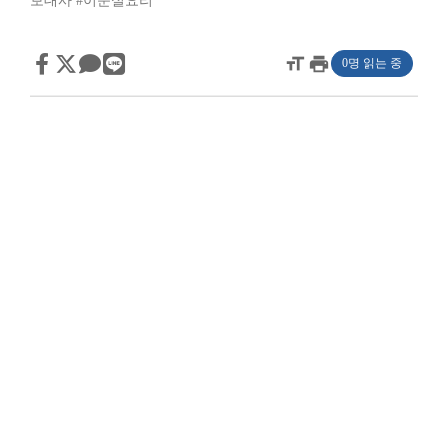
보대사
#이순실요리
format_size
print
0명 읽는 중