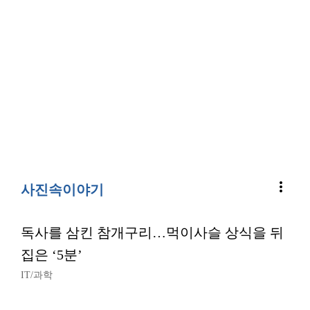
more_vert
사진속이야기
독사를 삼킨 참개구리…먹이사슬 상식을 뒤
집은 ‘5분’
IT/과학