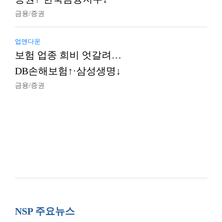
금융/증권
업앤다운
보험 업종 희비 엇갈려…
DB손해보험↑·삼성생명↓
금융/증권
NSP 주요뉴스