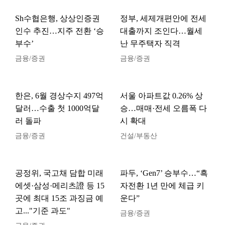
Sh수협은행, 상상인증권
정부, 세제개편안에 전세
인수 추진…지주 전환 ‘승
대출까지 조인다…월세
부수’
난 무주택자 직격
금융/증권
금융/증권
한은, 6월 경상수지 497억
서울 아파트값 0.26% 상
달러…수출 첫 1000억달
승…매매·전세 오름폭 다
러 돌파
시 확대
금융/증권
건설/부동산
공정위, 국고채 담합 미래
파두, ‘Gen7’ 승부수…“흑
에셋·삼성·메리츠證 등 15
자전환 1년 만에 체급 키
곳에 최대 15조 과징금 예
운다”
고..."기준 과도"
금융/증권