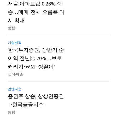
서울 아파트값 0.26% 상
승…매매·전세 오름폭 다
시 확대
동향
기업실적
한국투자증권, 상반기 순
이익 전년比 70%…브로
커리지·WM ‘쌍끌이’
실적/매출
업앤다운
증권주 상승, 상상인증권
↑·한국금융지주↓
동향