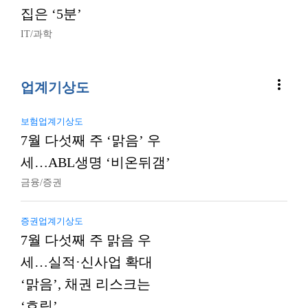
집은 ‘5분’
IT/과학
more_vert
업계기상도
보험업계기상도
7월 다섯째 주 ‘맑음’ 우
세…ABL생명 ‘비온뒤갬’
금융/증권
증권업계기상도
7월 다섯째 주 맑음 우
세…실적·신사업 확대
‘맑음’, 채권 리스크는
‘흐림’