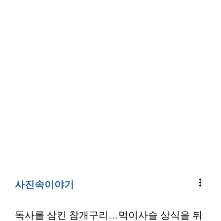
more_vert
사진속이야기
독사를 삼킨 참개구리…먹이사슬 상식을 뒤