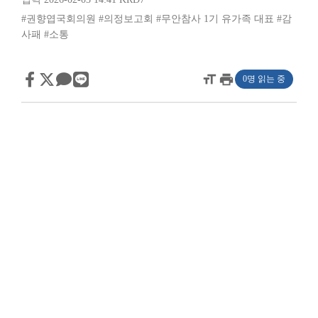
#권향엽국회의원
#의정보고회
#무안참사 1기 유가족 대표
#감
사패
#소통
format_size
print
0명 읽는 중