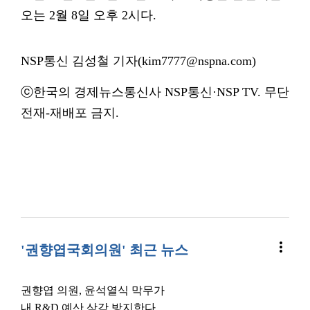
오는 2월 8일 오후 2시다.
NSP통신 김성철 기자(kim7777@nspna.com)
ⓒ한국의 경제뉴스통신사 NSP통신·NSP TV. 무단
전재-재배포 금지.
more_vert
'권향엽국회의원' 최근 뉴스
권향엽 의원, 윤석열식 막무가
내 R&D 예산 삭감 방지한다