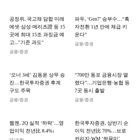
공정위, 국고채 담합 미래
파두, ‘Gen7’ 승부수…“흑
에셋·삼성·메리츠證 등 15
자전환 1년 만에 체급 키
곳에 최대 15조 과징금 예
운다”
고..."기준 과도"
금융/증권
금융/증권
‘오너 3세’ 김동윤 상무 승
“700만 동포 금융시장 열
진…한국투자증권 후계
렸다”…기업은행·농협 등
구도 주목
7곳 동시 출발
금융/증권
금융/증권
웹젠, 2Q 실적 ‘하락’…영
한국투자증권, 상반기 순
업이익 전년比 8.4%↓
이익 전년比 70%…브로
커리지·WM ‘쌍끌이’