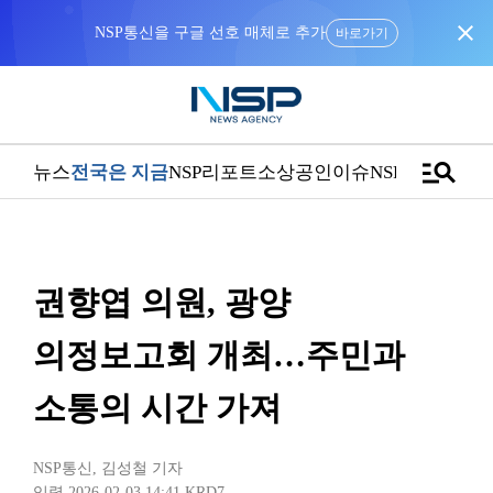
close
NSP통신을 구글 선호 매체로 추가
바로가기
manage_search
뉴스
전국은 지금
NSP리포트
소상공인
이슈
NSPTV
권향엽 의원, 광양
의정보고회 개최…주민과
소통의 시간 가져
NSP통신
,
김성철 기자
입력 2026-02-03 14:41
KRD7