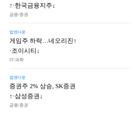
↑·한국금융지주↓
금융/증권
업앤다운
게임주 하락…네오리진↑
·조이시티↓
IT/과학
업앤다운
증권주 2% 상승, SK증권
↑·삼성증권↓
금융/증권