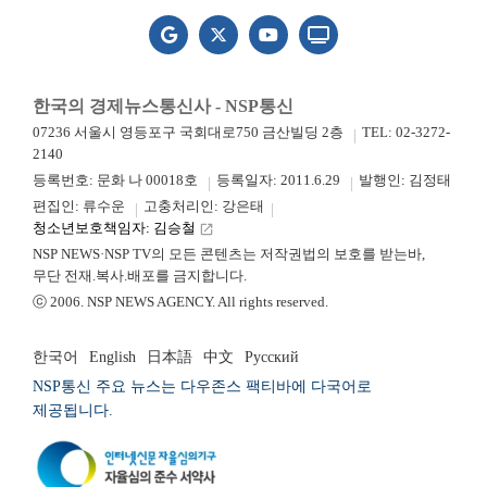
한국의 경제뉴스통신사 - NSP통신
07236 서울시 영등포구 국회대로750 금산빌딩 2층
TEL: 02-3272-
2140
등록번호: 문화 나 00018호
등록일자: 2011.6.29
발행인: 김정태
편집인: 류수운
고충처리인: 강은태
청소년보호책임자: 김승철
launch
NSP NEWS·NSP TV의 모든 콘텐츠는 저작권법의 보호를 받는바,
무단 전재.복사.배포를 금지합니다.
ⓒ 2006. NSP NEWS AGENCY. All rights reserved.
한국어
English
日本語
中文
Русский
NSP통신 주요 뉴스는 다우존스 팩티바에 다국어로
제공됩니다.