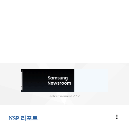
Advertisement
2 / 2
more_vert
NSP 리포트