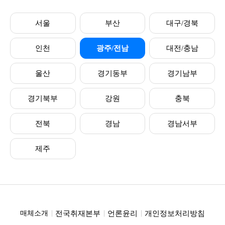
서울
부산
대구/경북
인천
광주/전남
대전/충남
울산
경기동부
경기남부
경기북부
강원
충북
전북
경남
경남서부
제주
전국취재본부
언론윤리
개인정보처리방침
매체소개