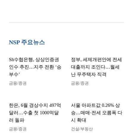
NSP 주요뉴스
Sh수협은행, 상상인증권
정부, 세제개편안에 전세
인수 추진…지주 전환 ‘승
대출까지 조인다…월세
부수’
난 무주택자 직격
금융/증권
금융/증권
한은, 6월 경상수지 497억
서울 아파트값 0.26% 상
달러…수출 첫 1000억달
승…매매·전세 오름폭 다
러 돌파
시 확대
금융/증권
건설/부동산