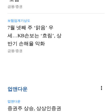
금융/증권
보험업계기상도
7월 넷째 주 ‘맑음’ 우
세…KB손보는 ‘흐림’, 상
반기 손해율 악화
금융/증권
more_vert
업앤다운
업앤다운
증권주 상승, 상상인증권