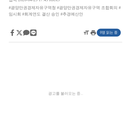
#광양만권경제자유구역청
#광양만권경제자유구역 조합회의
#
임시회
#회계연도 결산 승인
#추경예산안
format_size
print
0명 읽는 중
광고를 불러오는 중...