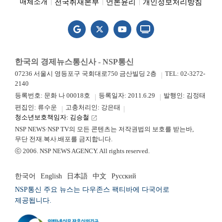
전국취재본부
언론윤리
개인정보처리방침
매체소개
한국의 경제뉴스통신사 - NSP통신
07236 서울시 영등포구 국회대로750 금산빌딩 2층
TEL: 02-3272-
2140
등록번호: 문화 나 00018호
등록일자: 2011.6.29
발행인: 김정태
편집인: 류수운
고충처리인: 강은태
청소년보호책임자: 김승철
launch
NSP NEWS·NSP TV의 모든 콘텐츠는 저작권법의 보호를 받는바,
무단 전재.복사.배포를 금지합니다.
ⓒ 2006. NSP NEWS AGENCY. All rights reserved.
한국어
English
日本語
中文
Русский
NSP통신 주요 뉴스는 다우존스 팩티바에 다국어로
제공됩니다.