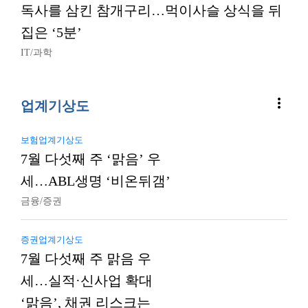
독사를 삼킨 참개구리…먹이사슬 상식을 뒤
집은 ‘5분’
IT/과학
more_vert
업계기상도
보험업계기상도
7월 다섯째 주 ‘맑음’ 우
세…ABL생명 ‘비온뒤갬’
금융/증권
증권업계기상도
7월 다섯째 주 맑음 우
세…실적·신사업 확대
‘맑음’, 채권 리스크는