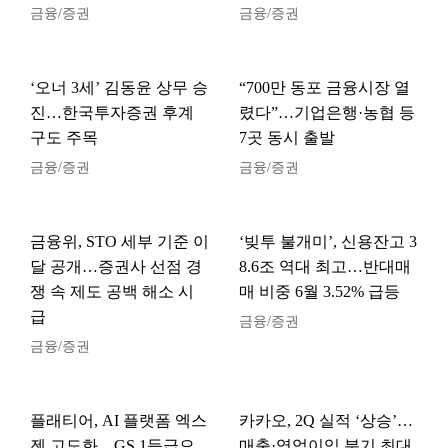
금융/증권
금융/증권
‘오너 3세’ 김동윤 상무 승
“700만 동포 금융시장 열
진…한국투자증권 후계
렸다”…기업은행·농협 등
구도 주목
7곳 동시 출발
금융/증권
금융/증권
금융위, STO 세부 기준 이
‘빚투 불개미’, 신용잔고 3
달 공개…증권사 선점 경
8.6조 역대 최고…반대매
쟁 속 제도 공백 해소 시
매 비중 6월 3.52% 급등
급
금융/증권
금융/증권
플래티어, AI 플랫폼 엑스
카카오, 2Q 실적 ‘상승’…
젠 고도화…GS 1등급으
매출·영업이익 분기 최대