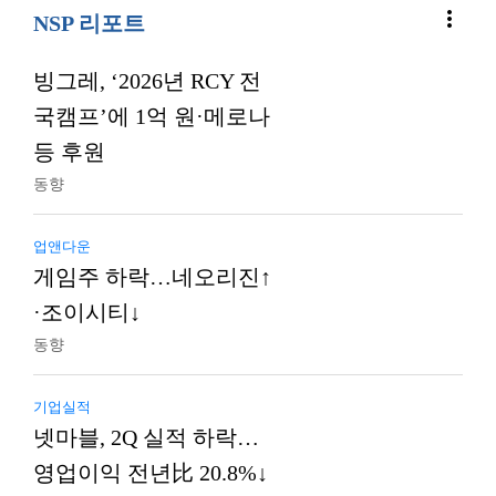
more_vert
NSP 리포트
빙그레, ‘2026년 RCY 전
국캠프’에 1억 원·메로나
등 후원
동향
업앤다운
게임주 하락…네오리진↑
·조이시티↓
동향
기업실적
넷마블, 2Q 실적 하락…
영업이익 전년比 20.8%↓