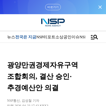
close
바로가기
manage_search
뉴스
전국은 지금
NSP리포트
소상공인
이슈
NSPTV
광양만권경제자유구역
조합회의, 결산 승인·
추경예산안 의결
NSP통신
,
김성철 기자
입력 2026-04-23 17:43
KRX3