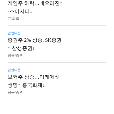
게임주 하락…네오리진↑
·조이시티↓
IT/과학
업앤다운
증권주 2% 상승, SK증권
↑·삼성증권↓
금융/증권
업앤다운
보험주 상승…미래에셋
생명↑·흥국화재↓
금융/증권