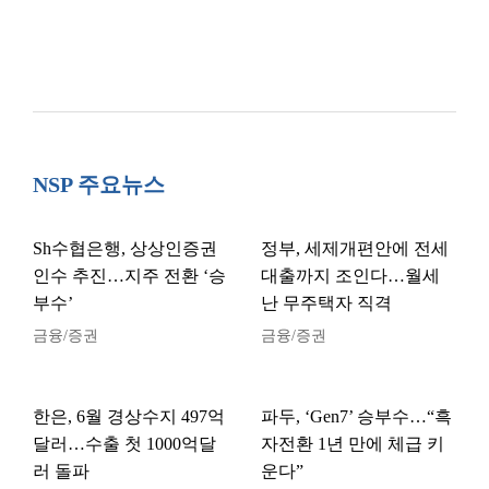
NSP 주요뉴스
Sh수협은행, 상상인증권
정부, 세제개편안에 전세
인수 추진…지주 전환 ‘승
대출까지 조인다…월세
부수’
난 무주택자 직격
금융/증권
금융/증권
한은, 6월 경상수지 497억
파두, ‘Gen7’ 승부수…“흑
달러…수출 첫 1000억달
자전환 1년 만에 체급 키
러 돌파
운다”