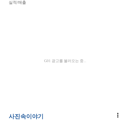
실적/매출
G01 광고를 불러오는 중...
more_vert
사진속이야기