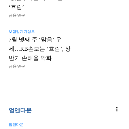
‘흐림’
금융/증권
보험업계기상도
7월 넷째 주 ‘맑음’ 우
세…KB손보는 ‘흐림’, 상
반기 손해율 악화
금융/증권
more_vert
업앤다운
업앤다운