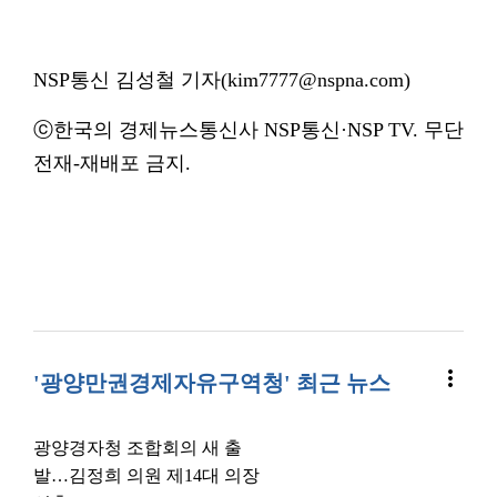
NSP통신 김성철 기자(kim7777@nspna.com)
ⓒ한국의 경제뉴스통신사 NSP통신·NSP TV. 무단
전재-재배포 금지.
more_vert
'광양만권경제자유구역청' 최근 뉴스
광양경자청 조합회의 새 출
발…김정희 의원 제14대 의장