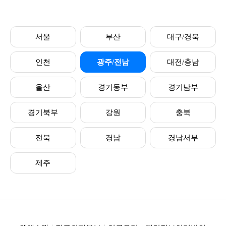
서울
부산
대구/경북
인천
광주/전남
대전/충남
울산
경기동부
경기남부
경기북부
강원
충북
전북
경남
경남서부
제주