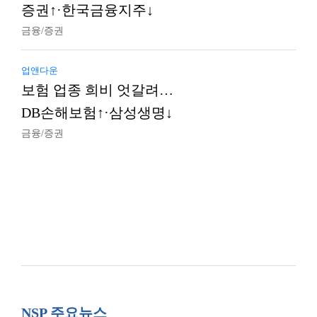
증권↑·한국금융지주↓
금융/증권
업앤다운
보험 업종 희비 엇갈려…
DB손해보험↑·삼성생명↓
금융/증권
NSP 주요뉴스