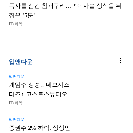
독사를 삼킨 참개구리…먹이사슬 상식을 뒤
집은 ‘5분’
IT/과학
more_vert
업앤다운
업앤다운
게임주 상승…데브시스
터즈↑·고스트스튜디오↓
IT/과학
업앤다운
증권주 2% 하락, 상상인