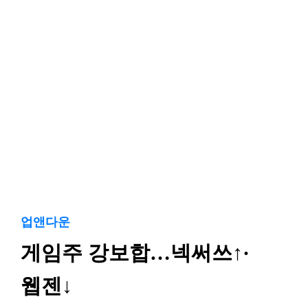
업앤다운
게임주 강보합…넥써쓰↑·
웹젠↓