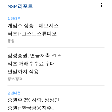
more_vert
NSP 리포트
업앤다운
게임주 상승…데브시스
터즈↑·고스트스튜디오↓
동향
삼성증권, 연금저축 ETF·
리츠 거래수수료 우대…
연말까지 적용
정보/정책
업앤다운
증권주 2% 하락, 상상인
증권↑·한국금융지주↓