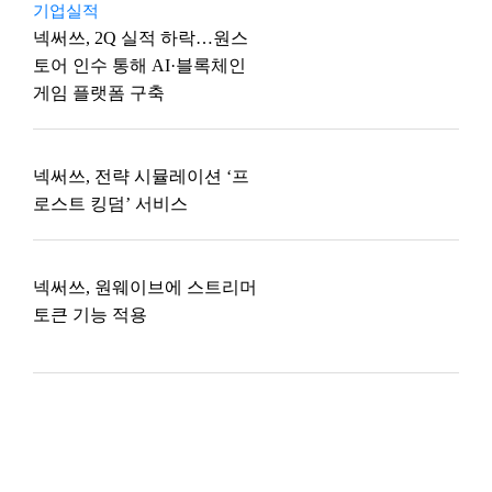
기업실적
넥써쓰, 2Q 실적 하락…원스
토어 인수 통해 AI·블록체인
게임 플랫폼 구축
넥써쓰, 전략 시뮬레이션 ‘프
로스트 킹덤’ 서비스
넥써쓰, 원웨이브에 스트리머
토큰 기능 적용