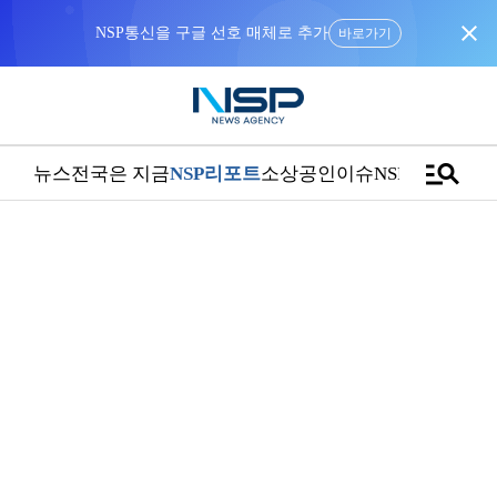
close
NSP통신을 구글 선호 매체로 추가
바로가기
manage_search
뉴스
전국은 지금
NSP리포트
소상공인
이슈
NSPTV