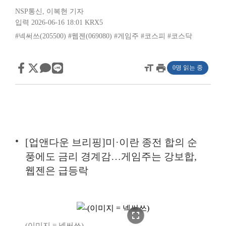
NSP통신
,
이복현 기자
입력 2026-06-16 18:01
KRX5
#넥써쓰(205500)
#웹젠(069080)
#게임주
#코스피
#코스닥
format_size
print
0명 읽는 중
[업앤다운 브리핑]미·이란 종전 합의 순
풍에도 금리 경계감…게임주는 강보합,
웹젠은 급등락
fullscreen
(이미지 = 넥써쓰)