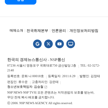
전국취재본부
언론윤리
개인정보처리방침
매체소개
한국의 경제뉴스통신사 - NSP통신
07236 서울시 영등포구 국회대로750 금산빌딩 2층
TEL: 02-3272-
2140
등록번호: 문화 나 00018호
등록일자: 2011.6.29
발행인: 김정태
편집인: 류수운
고충처리인: 강은태
청소년보호책임자: 김승철
launch
NSP NEWS·NSP TV의 모든 콘텐츠는 저작권법의 보호를 받는바,
무단 전재.복사.배포를 금지합니다.
ⓒ 2006. NSP NEWS AGENCY. All rights reserved.