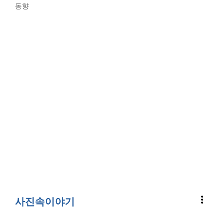
동향
more_vert
사진속이야기