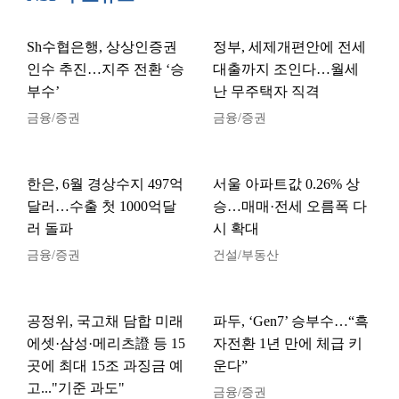
Sh수협은행, 상상인증권
정부, 세제개편안에 전세
인수 추진…지주 전환 ‘승
대출까지 조인다…월세
부수’
난 무주택자 직격
금융/증권
금융/증권
한은, 6월 경상수지 497억
서울 아파트값 0.26% 상
달러…수출 첫 1000억달
승…매매·전세 오름폭 다
러 돌파
시 확대
금융/증권
건설/부동산
공정위, 국고채 담합 미래
파두, ‘Gen7’ 승부수…“흑
에셋·삼성·메리츠證 등 15
자전환 1년 만에 체급 키
곳에 최대 15조 과징금 예
운다”
고..."기준 과도"
금융/증권