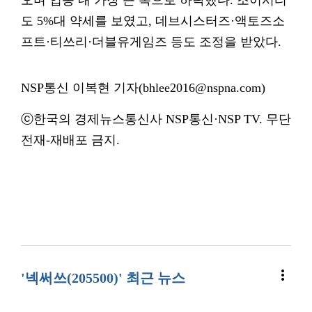
오며 업종 내 가장 큰 폭으로 하락했다. 조이시티
도 5%대 약세를 보였고, 데브시스터즈·액토즈소
프트·티쓰리·더블유게임즈 등도 조정을 받았다.
NSP통신 이복현 기자(bhlee2016@nspna.com)
ⓒ한국의 경제뉴스통신사 NSP통신·NSP TV. 무단
전재-재배포 금지.
more_vert
'넥써쓰(205500)' 최근 뉴스