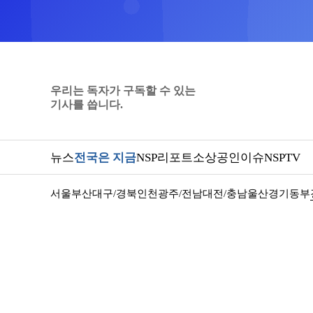
우리는 독자가 구독할 수 있는
기사를 씁니다.
뉴스
전국은 지금
NSP리포트
소상공인
이슈
NSPTV
서울
부산
대구/경북
인천
광주/전남
대전/충남
울산
경기동부