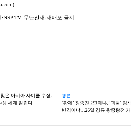
.com)
NSP TV. 무단전재-재배포 금지.
찾은 아시아 사이클 수장,
경륜
 우수성 세계 알린다
‘황제’ 정종진 2연패냐, ‘괴물’ 임
반격이냐…26일 경륜 왕중왕전 