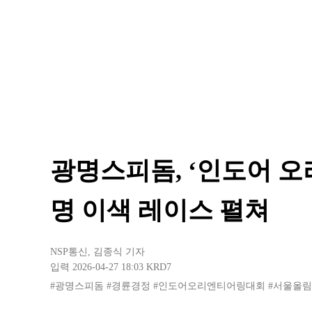
광명스피돔, ‘인도어 오
명 이색 레이스 펼쳐
NSP통신
,
김종식 기자
입력 2026-04-27 18:03
KRD7
#광명스피돔
#경륜경정
#인도어오리엔티어링대회
#서울올