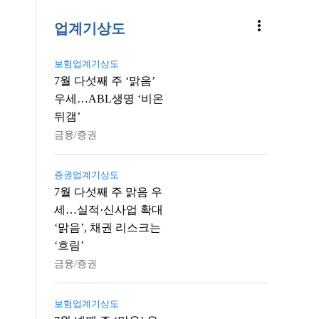
more_vert
업계기상도
보험업계기상도
7월 다섯째 주 ‘맑음’
우세…ABL생명 ‘비온
뒤갬’
금융/증권
증권업계기상도
7월 다섯째 주 맑음 우
세…실적·신사업 확대
‘맑음’, 채권 리스크는
‘흐림’
금융/증권
보험업계기상도