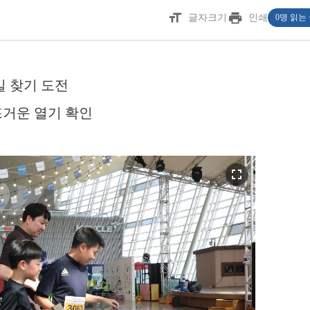
format_size
print
글자크기
인쇄
0명 읽는
길 찾기 도전
뜨거운 열기 확인
fullscreen