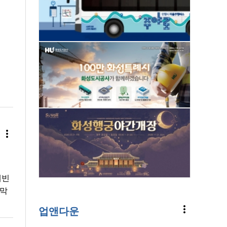
more_vert
채빈
개막
more_vert
업앤다운