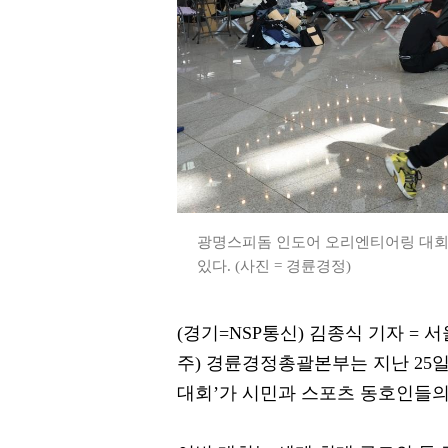
광명스피돔 인도어 오리엔티어링 대회
있다. (사진 = 경륜경정)
(경기=NSP통신) 김종식 기자 
주) 경륜경정총괄본부는 지난 25
대회’가 시민과 스포츠 동호인들의