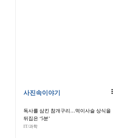
more_vert
사진속이야기
독사를 삼킨 참개구리…먹이사슬 상식을
뒤집은 ‘5분’
IT/과학