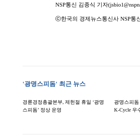
NSP통신 김종식 기자(jsbio1@nspna
ⓒ한국의 경제뉴스통신사 NSP통신·
'광명스피돔' 최근 뉴스
경륜경정총괄본부, 제헌절 휴일 ‘광명
광명스피돔 
스피돔’ 정상 운영
K-Cycle