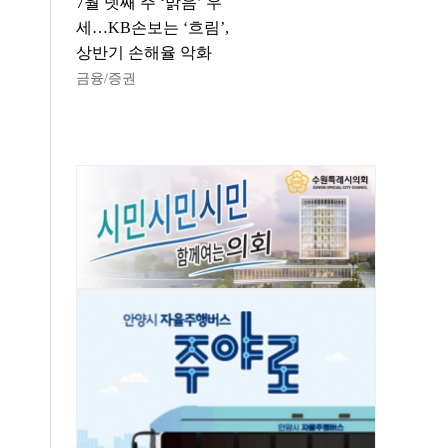
7월 넷째 주 ‘맑음’ 우
세…KB손보는 ‘흐림’,
상반기 손해율 악화
금융/증권