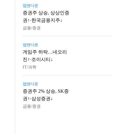
업앤다운
증권주 상승, 상상인증
권↑·한국금융지주↓
금융/증권
업앤다운
게임주 하락…네오리
진↑·조이시티↓
IT/과학
업앤다운
증권주 2% 상승, SK증
권↑·삼성증권↓
금융/증권