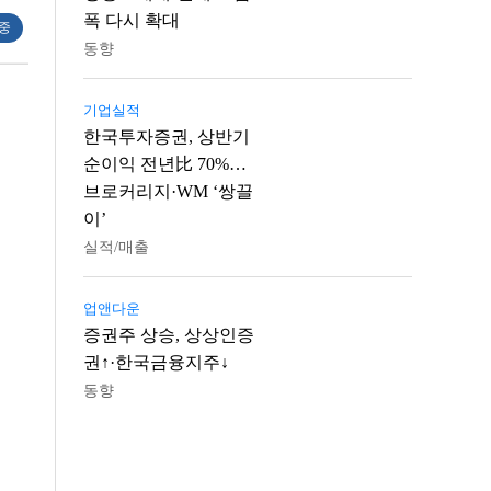
폭 다시 확대
 중
동향
기업실적
한국투자증권, 상반기
순이익 전년比 70%…
브로커리지·WM ‘쌍끌
이’
실적/매출
업앤다운
증권주 상승, 상상인증
권↑·한국금융지주↓
동향