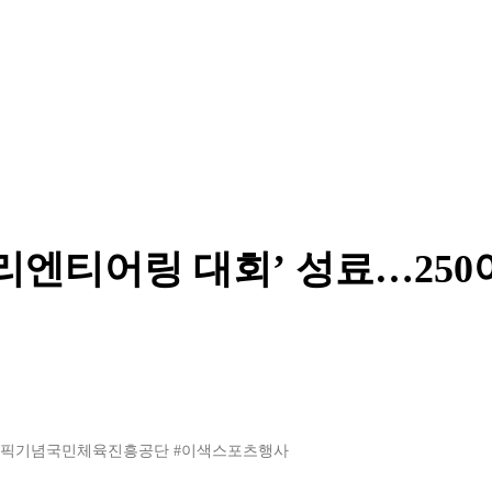
리엔티어링 대회’ 성료…250
림픽기념국민체육진흥공단
#이색스포츠행사