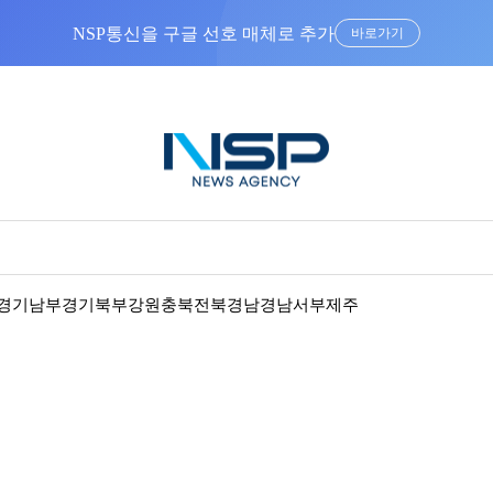
NSP통신을 구글 선호 매체로 추가
바로가기
경기남부
경기북부
강원
충북
전북
경남
경남서부
제주