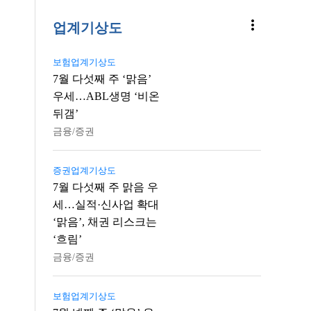
more_vert
업계기상도
보험업계기상도
7월 다섯째 주 ‘맑음’
우세…ABL생명 ‘비온
뒤갬’
금융/증권
증권업계기상도
7월 다섯째 주 맑음 우
세…실적·신사업 확대
‘맑음’, 채권 리스크는
‘흐림’
금융/증권
보험업계기상도