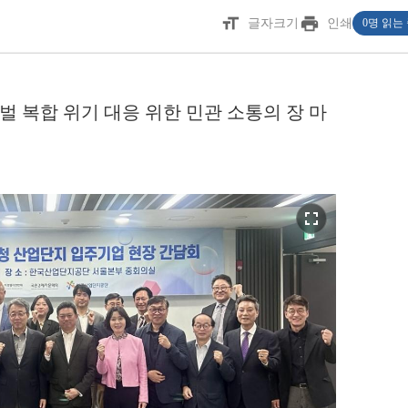
format_size
print
글자크기
인쇄
0명 읽는
로벌 복합 위기 대응 위한 민관 소통의 장 마
fullscreen