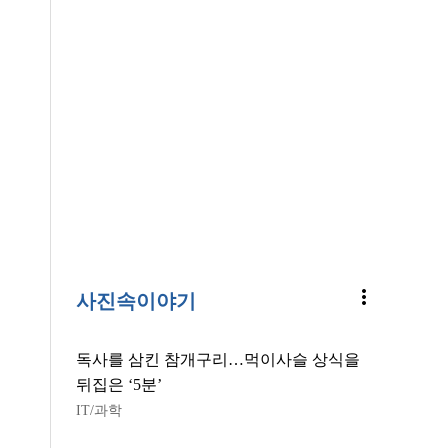
more_vert
사진속이야기
독사를 삼킨 참개구리…먹이사슬 상식을
뒤집은 ‘5분’
IT/과학