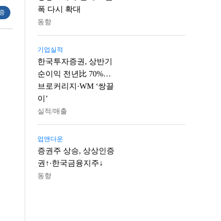
폭 다시 확대
 중
동향
기업실적
한국투자증권, 상반기
순이익 전년比 70%…
브로커리지·WM ‘쌍끌
이’
실적/매출
업앤다운
증권주 상승, 상상인증
권↑·한국금융지주↓
동향