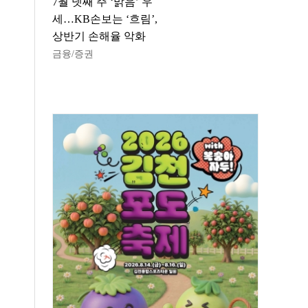
7월 넷째 주 ‘맑음’ 우
세…KB손보는 ‘흐림’,
상반기 손해율 악화
금융/증권