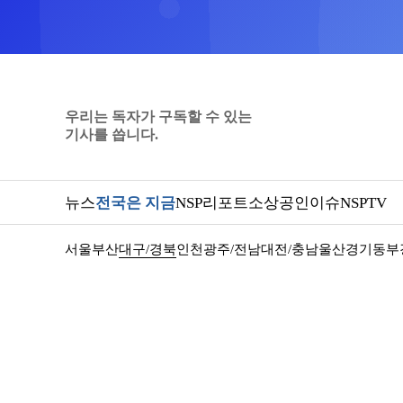
우리는 독자가 구독할 수 있는
기사를 씁니다.
뉴스
전국은 지금
NSP리포트
소상공인
이슈
NSPTV
서울
부산
대구/경북
인천
광주/전남
대전/충남
울산
경기동부