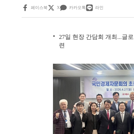
페이스북
X
카카오톡
라인
27일 현장 간담회 개최...글
련