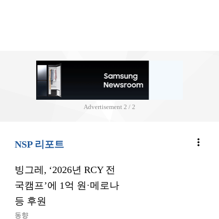
Advertisement
2 / 2
more_vert
NSP 리포트
빙그레, ‘2026년 RCY 전
국캠프’에 1억 원·메로나
등 후원
동향