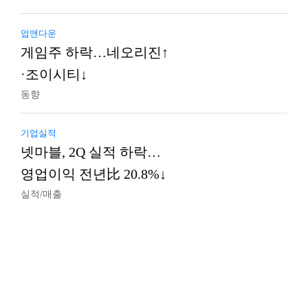
업앤다운
게임주 하락…네오리진↑
·조이시티↓
동향
기업실적
넷마블, 2Q 실적 하락…
영업이익 전년比 20.8%↓
실적/매출