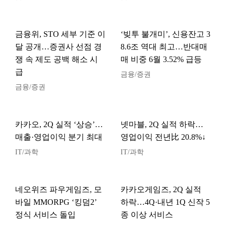
금융위, STO 세부 기준 이
‘빚투 불개미’, 신용잔고 3
달 공개…증권사 선점 경
8.6조 역대 최고…반대매
쟁 속 제도 공백 해소 시
매 비중 6월 3.52% 급등
급
금융/증권
금융/증권
카카오, 2Q 실적 ‘상승’…
넷마블, 2Q 실적 하락…
매출·영업이익 분기 최대
영업이익 전년比 20.8%↓
IT/과학
IT/과학
네오위즈 파우게임즈, 모
카카오게임즈, 2Q 실적
바일 MMORPG ‘킹덤2’
하락…4Q·내년 1Q 신작 5
정식 서비스 돌입
종 이상 서비스