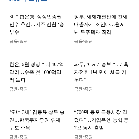
Sh수협은행, 상상인증권
정부, 세제개편안에 전세
인수 추진…지주 전환 ‘승
대출까지 조인다…월세
부수’
난 무주택자 직격
금융/증권
금융/증권
한은, 6월 경상수지 497억
파두, ‘Gen7’ 승부수…“흑
달러…수출 첫 1000억달
자전환 1년 만에 체급 키
러 돌파
운다”
금융/증권
금융/증권
‘오너 3세’ 김동윤 상무 승
“700만 동포 금융시장 열
진…한국투자증권 후계
렸다”…기업은행·농협 등
구도 주목
7곳 동시 출발
금융/증권
금융/증권