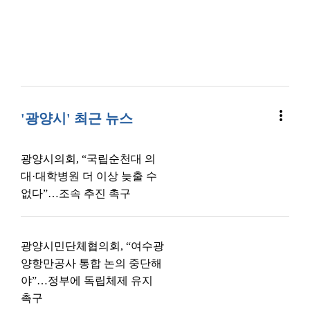
more_vert
'광양시' 최근 뉴스
광양시의회, “국립순천대 의
대·대학병원 더 이상 늦출 수
없다”…조속 추진 촉구
광양시민단체협의회, “여수광
양항만공사 통합 논의 중단해
야”…정부에 독립체제 유지
촉구