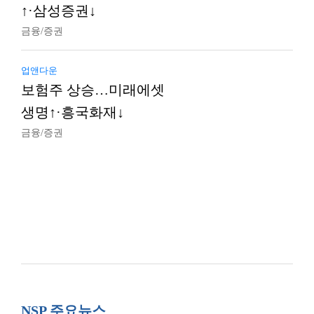
↑·삼성증권↓
금융/증권
업앤다운
보험주 상승…미래에셋
생명↑·흥국화재↓
금융/증권
NSP 주요뉴스