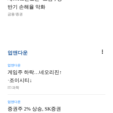
반기 손해율 악화
금융/증권
more_vert
업앤다운
업앤다운
게임주 하락…네오리진↑
·조이시티↓
IT/과학
업앤다운
증권주 2% 상승, SK증권