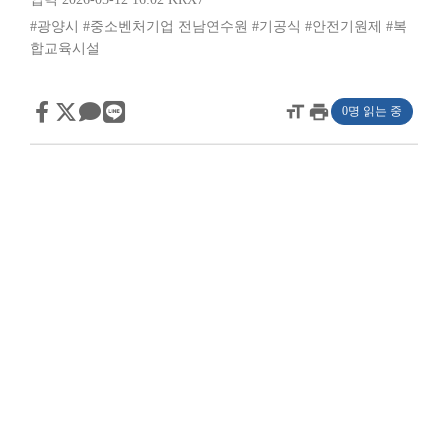
#광양시
#중소벤처기업 전남연수원
#기공식
#안전기원제
#복
합교육시설
format_size
print
0명 읽는 중