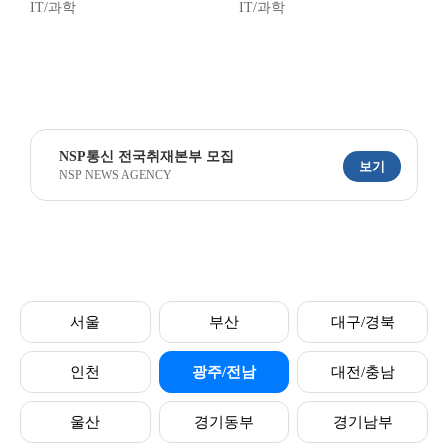
IT/과학
IT/과학
NSP통신 전국취재본부 모집
보기
NSP NEWS AGENCY
서울
부산
대구/경북
인천
광주/전남
대전/충남
울산
경기동부
경기남부