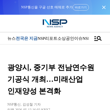
close
NSP통신을 구글 선호 매체로 추가
바로가기
manage_search
뉴스
전국은 지금
NSP리포트
소상공인
이슈
NSPTV
광양시, 중기부 전남연수원
기공식 개최…미래산업
인재양성 본격화
NSP통신
,
김성철 기자
입력 2026-05-12 16:02
KRX7