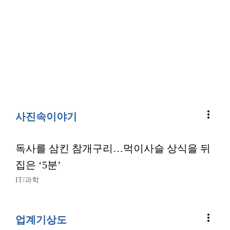
more_vert
사진속이야기
독사를 삼킨 참개구리…먹이사슬 상식을 뒤
집은 ‘5분’
IT/과학
more_vert
업계기상도