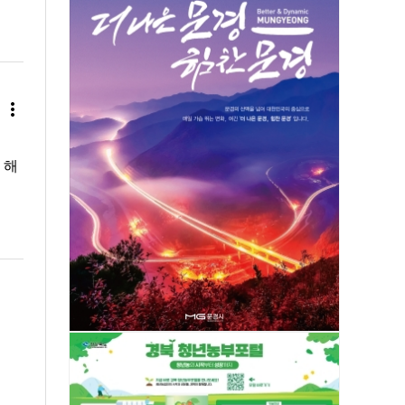
more_vert
 해