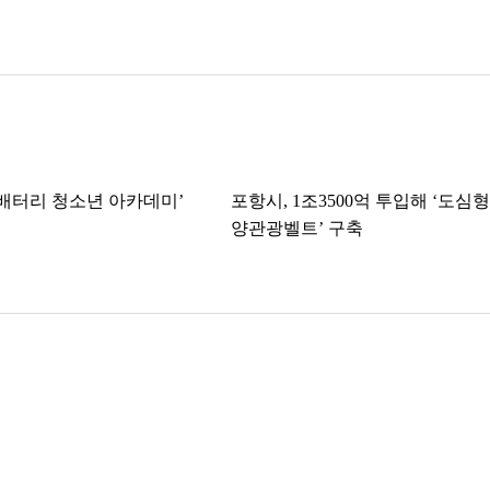
K-배터리 청소년 아카데미’
포항시, 1조3500억 투입해 ‘도심형
양관광벨트’ 구축