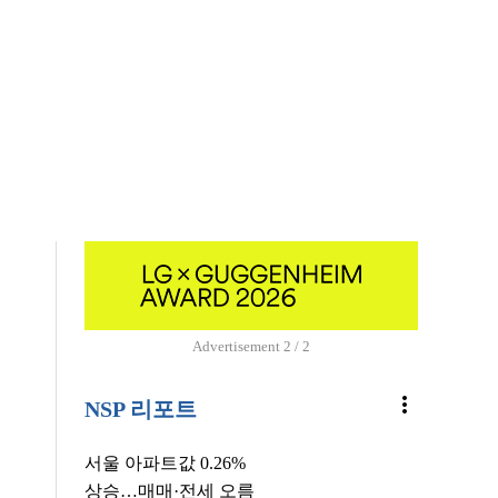
Advertisement
1 / 2
more_vert
NSP 리포트
서울 아파트값 0.26%
상승…매매·전세 오름