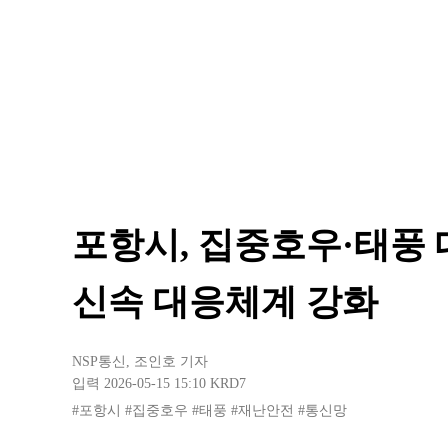
포항시, 집중호우·태풍
신속 대응체계 강화
NSP통신
,
조인호 기자
입력 2026-05-15 15:10
KRD7
#포항시
#집중호우
#태풍
#재난안전
#통신망