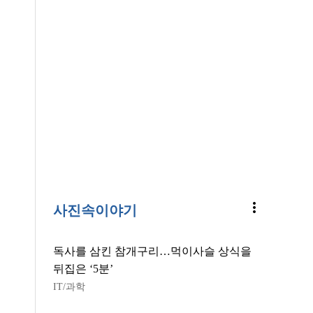
more_vert
사진속이야기
독사를 삼킨 참개구리…먹이사슬 상식을
뒤집은 ‘5분’
IT/과학