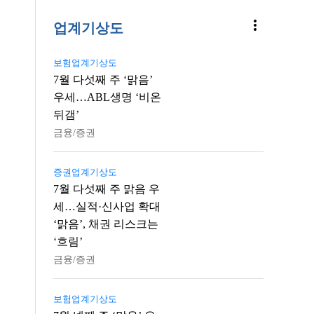
more_vert
업계기상도
보험업계기상도
7월 다섯째 주 ‘맑음’
우세…ABL생명 ‘비온
뒤갬’
금융/증권
증권업계기상도
7월 다섯째 주 맑음 우
세…실적·신사업 확대
‘맑음’, 채권 리스크는
‘흐림’
금융/증권
보험업계기상도