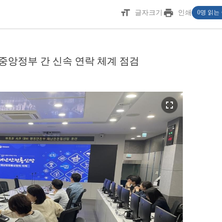
format_size
print
글자크기
인쇄
0명 읽는
중앙정부 간 신속 연락 체계 점검
fullscreen