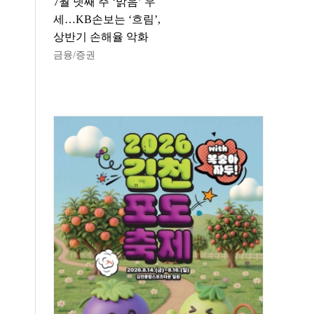
7월 넷째 주 ‘맑음’ 우
세…KB손보는 ‘흐림’,
상반기 손해율 악화
금융/증권