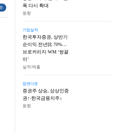
폭 다시 확대
 중
동향
기업실적
한국투자증권, 상반기
순이익 전년比 70%…
브로커리지·WM ‘쌍끌
이’
실적/매출
업앤다운
증권주 상승, 상상인증
권↑·한국금융지주↓
동향