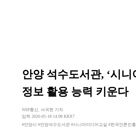
안양 석수도서관, ‘시
정보 활용 능력 키운다
NSP통신
,
서국현 기자
입력 2026-05-18 14:08
KRX7
#안양시
#안양석수도서관
#시니어미디어교실
#한국언론진