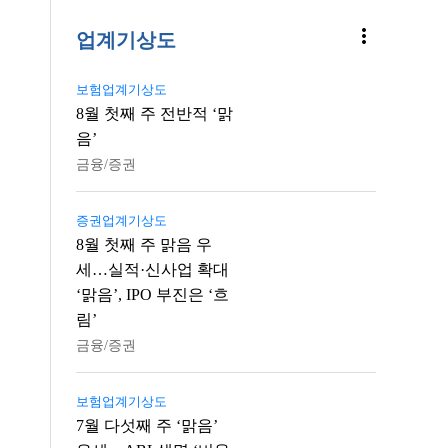
more_vert
업계기상도
보험업계기상도
8월 첫째 주 전반적 ‘맑
음’
금융/증권
증권업계기상도
8월 첫째 주 맑음 우
세…실적·신사업 확대
‘맑음’, IPO 부진은 ‘흐
림’
금융/증권
보험업계기상도
7월 다섯째 주 ‘맑음’