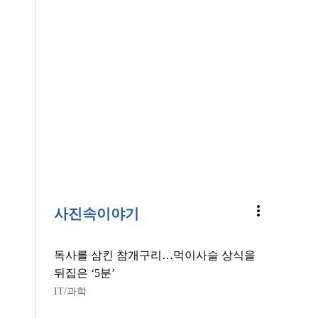
more_vert
사진속이야기
독사를 삼킨 참개구리…먹이사슬 상식을
뒤집은 ‘5분’
IT/과학