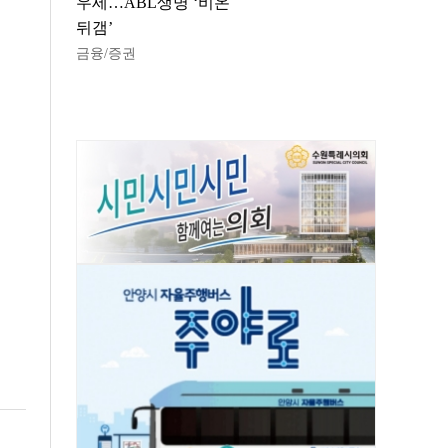
우세…ABL생명 ‘비온
뒤갬’
금융/증권