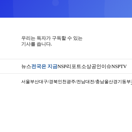
우리는 독자가 구독할 수 있는
기사를 씁니다.
뉴스
전국은 지금
NSP리포트
소상공인
이슈
NSPTV
서울
부산
대구/경북
인천
광주/전남
대전/충남
울산
경기동부