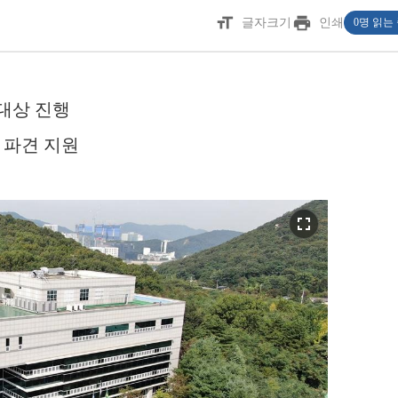
format_size
print
글자크기
인쇄
0명 읽는
 대상 진행
 파견 지원
fullscreen