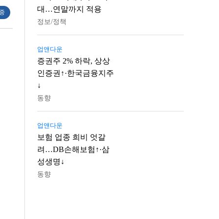
대…연말까지 적용
 중
정보/정책
업앤다운
증권주 2% 하락, 상상
인증권↑·한국금융지주
↓
동향
업앤다운
보험 업종 희비 엇갈
려…DB손해보험↑·삼
성생명↓
동향