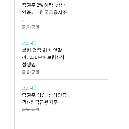
증권주 2% 하락, 상상
인증권↑·한국금융지주
↓
금융/증권
업앤다운
보험 업종 희비 엇갈
려…DB손해보험↑·삼
성생명↓
금융/증권
업앤다운
증권주 상승, 상상인증
권↑·한국금융지주↓
금융/증권