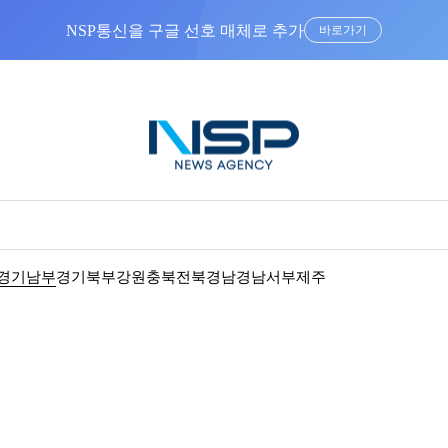
NSP통신을 구글 선호 매체로 추가
바로가기
경기남부
경기북부
강원
충북
전북
경남
경남서부
제주