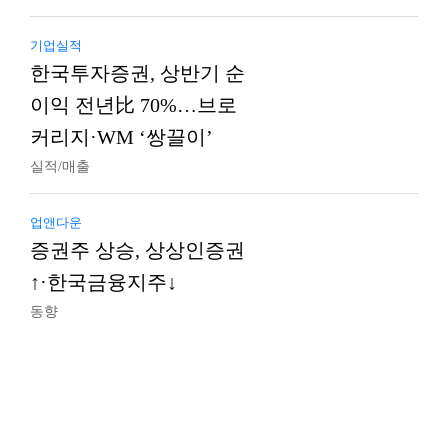
기업실적
한국투자증권, 상반기 순
이익 전년比 70%…브로
커리지·WM ‘쌍끌이’
실적/매출
업앤다운
증권주 상승, 상상인증권
↑·한국금융지주↓
동향