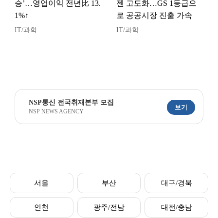
승’…영업이익 전년比 13.
젠 고도화…GS 1등급으
1%↑
로 공공시장 진출 가속
IT/과학
IT/과학
NSP통신 전국취재본부 모집
보기
NSP NEWS AGENCY
서울
부산
대구/경북
인천
광주/전남
대전/충남