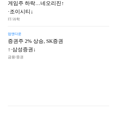
게임주 하락…네오리진↑
·조이시티↓
IT/과학
업앤다운
증권주 2% 상승, SK증권
↑·삼성증권↓
금융/증권