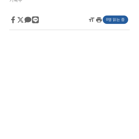
기록부
format_size
print
0명 읽는 중