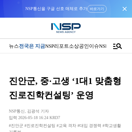
close
NSP통신을 구글 선호 매체로 추가
바로가기
manage_search
뉴스
전국은 지금
NSP리포트
소상공인
이슈
NSPTV
진안군, 중·고생 ‘1대1 맞춤형
진로진학컨설팅’ 운영
NSP통신
,
김광석 기자
입력 2026-05-18 16:24
KRD7
#진안군
#진로진학컨설팅
#교육 격차
#대입 경쟁력
#학교생활