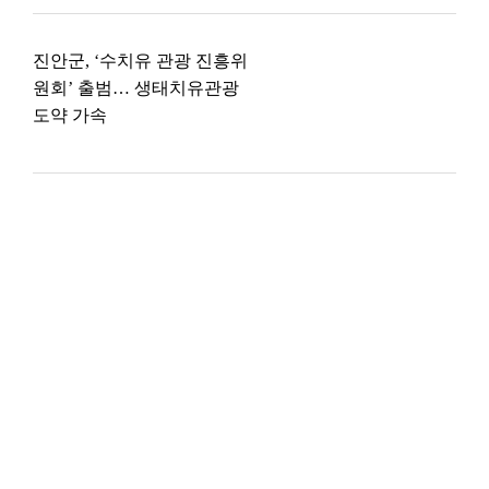
진안군, ‘수치유 관광 진흥위
원회’ 출범… 생태치유관광
도약 가속