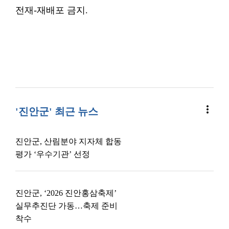
전재-재배포 금지.
more_vert
'진안군' 최근 뉴스
진안군, 산림분야 지자체 합동
평가 ‘우수기관’ 선정
진안군, ‘2026 진안홍삼축제’
실무추진단 가동…축제 준비
착수