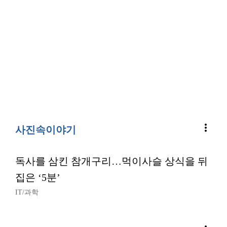
more_vert
사진속이야기
독사를 삼킨 참개구리…먹이사슬 상식을 뒤
집은 ‘5분’
IT/과학