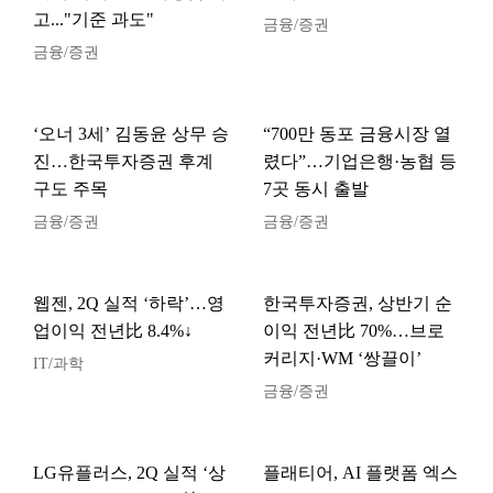
고..."기준 과도"
금융/증권
금융/증권
‘오너 3세’ 김동윤 상무 승
“700만 동포 금융시장 열
진…한국투자증권 후계
렸다”…기업은행·농협 등
구도 주목
7곳 동시 출발
금융/증권
금융/증권
웹젠, 2Q 실적 ‘하락’…영
한국투자증권, 상반기 순
업이익 전년比 8.4%↓
이익 전년比 70%…브로
커리지·WM ‘쌍끌이’
IT/과학
금융/증권
LG유플러스, 2Q 실적 ‘상
플래티어, AI 플랫폼 엑스