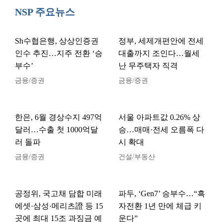
NSP 주요뉴스
Sh수협은행, 상상인증권
정부, 세제개편안에 전세
인수 추진…지주 전환 ‘승
대출까지 조인다…월세
부수’
난 무주택자 직격
금융/증권
금융/증권
한은, 6월 경상수지 497억
서울 아파트값 0.26% 상
달러…수출 첫 1000억달
승…매매·전세 오름폭 다
러 돌파
시 확대
금융/증권
건설/부동산
공정위, 국고채 담합 미래
파두, ‘Gen7’ 승부수…“흑
에셋·삼성·메리츠證 등 15
자전환 1년 만에 체급 키
곳에 최대 15조 과징금 예
운다”