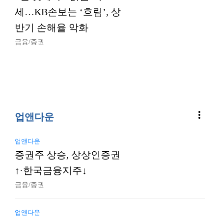
세…KB손보는 ‘흐림’, 상
반기 손해율 악화
금융/증권
more_vert
업앤다운
업앤다운
증권주 상승, 상상인증권
↑·한국금융지주↓
금융/증권
업앤다운