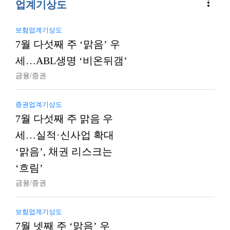
more_vert
업계기상도
보험업계기상도
7월 다섯째 주 ‘맑음’ 우
세…ABL생명 ‘비온뒤갬’
금융/증권
증권업계기상도
7월 다섯째 주 맑음 우
세…실적·신사업 확대
‘맑음’, 채권 리스크는
‘흐림’
금융/증권
보험업계기상도
7월 넷째 주 ‘맑음’ 우