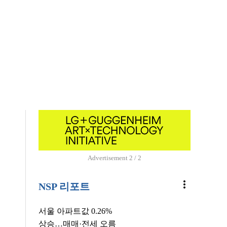
Advertisement
1 / 2
more_vert
NSP 리포트
서울 아파트값 0.26%
상승…매매·전세 오름