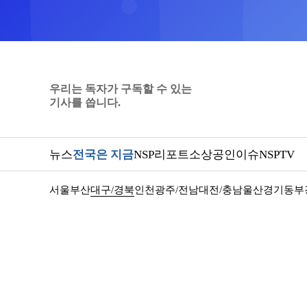
우리는 독자가 구독할 수 있는
기사를 씁니다.
뉴스
전국은 지금
NSP리포트
소상공인
이슈
NSPTV
서울
부산
대구/경북
인천
광주/전남
대전/충남
울산
경기동부