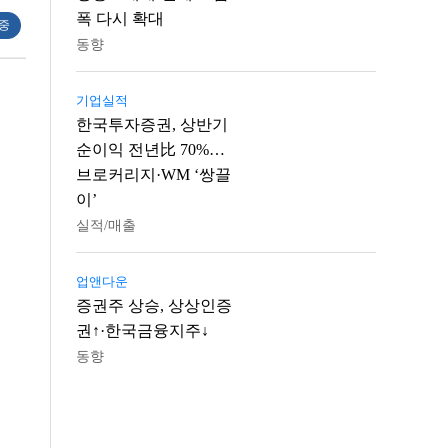
폭 다시 확대
 중
동향
기업실적
한국투자증권, 상반기
순이익 전년比 70%…
브로커리지·WM ‘쌍끌
이’
실적/매출
업앤다운
증권주 상승, 상상인증
권↑·한국금융지주↓
동향