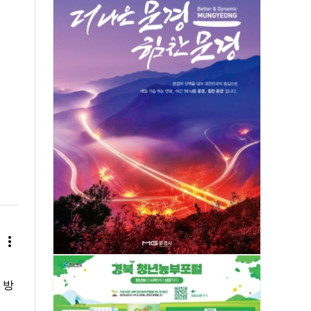
more_vert
 방