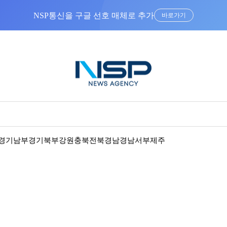
NSP통신을 구글 선호 매체로 추가
바로가기
경기남부
경기북부
강원
충북
전북
경남
경남서부
제주