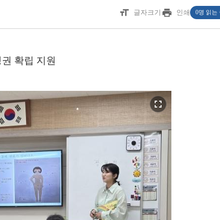
format_size
print
글자크기
인쇄
0명 읽는
권 확립 지원
fullscreen