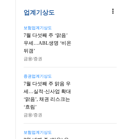
more_vert
업계기상도
보험업계기상도
7월 다섯째 주 ‘맑음’
우세…ABL생명 ‘비온
뒤갬’
금융/증권
증권업계기상도
7월 다섯째 주 맑음 우
세…실적·신사업 확대
‘맑음’, 채권 리스크는
‘흐림’
금융/증권
보험업계기상도