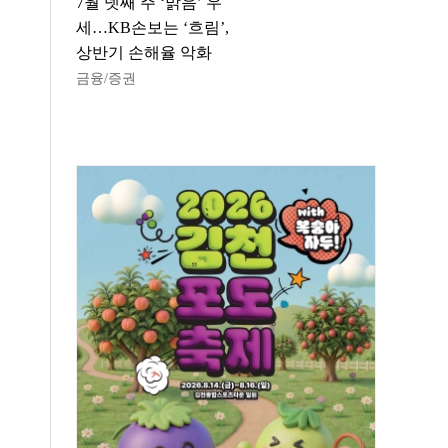
7월 넷째 주 ‘맑음’ 우
세…KB손보는 ‘흐림’,
상반기 손해율 악화
금융/증권