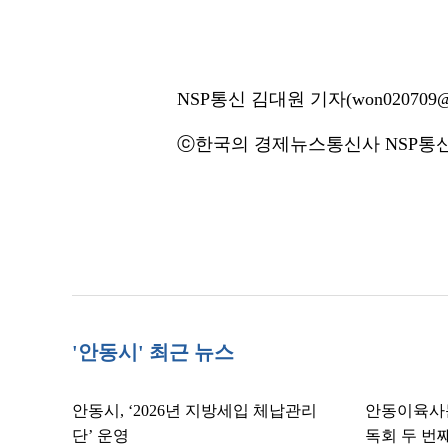
NSP통신 김대원 기자(won020709@n
ⓒ한국의 경제뉴스통신사 NSP통신·
'안동시' 최근 뉴스
안동시, ‘2026년 지방세입 체납관리
안동이육사문
단’ 운영
독회 두 번째