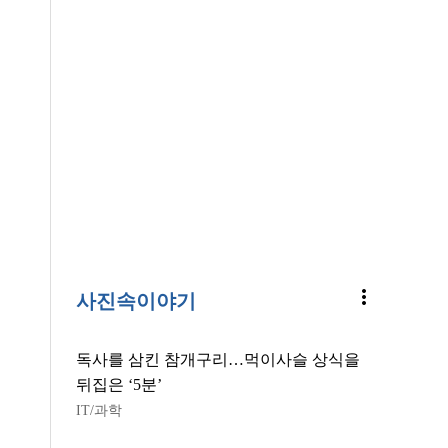
more_vert
사진속이야기
독사를 삼킨 참개구리…먹이사슬 상식을
뒤집은 ‘5분’
IT/과학