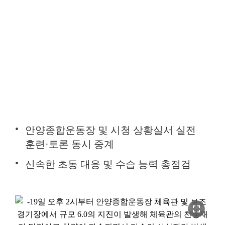
안양종합운동장 및 시청 상황실서 실전
훈련·토론 동시 중계
신속한 초동 대응 및 수습 능력 총점검
fullscreen