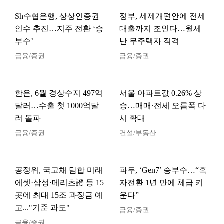
Sh수협은행, 상상인증권
정부, 세제개편안에 전세
인수 추진…지주 전환 ‘승
대출까지 조인다…월세
부수’
난 무주택자 직격
금융/증권
금융/증권
한은, 6월 경상수지 497억
서울 아파트값 0.26% 상
달러…수출 첫 1000억달
승…매매·전세 오름폭 다
러 돌파
시 확대
금융/증권
건설/부동산
공정위, 국고채 담합 미래
파두, ‘Gen7’ 승부수…“흑
에셋·삼성·메리츠證 등 15
자전환 1년 만에 체급 키
곳에 최대 15조 과징금 예
운다”
고..."기준 과도"
금융/증권
금융/증권