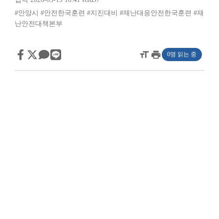
#안양시
#안전한국훈련
#지진대비
#재난대응안전한국훈련
#재
난안전대책본부
format_size
print
0명 읽는 중