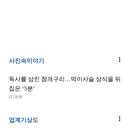
more_vert
사진속이야기
독사를 삼킨 참개구리…먹이사슬 상식을 뒤
집은 ‘5분’
IT/과학
more_vert
업계기상도