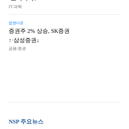
IT/과학
업앤다운
증권주 2% 상승, SK증권
↑·삼성증권↓
금융/증권
NSP 주요뉴스