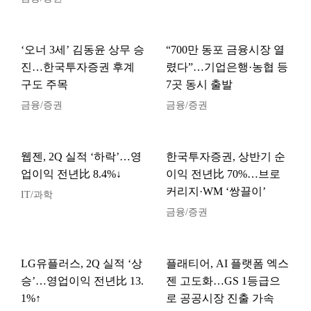
‘오너 3세’ 김동윤 상무 승
“700만 동포 금융시장 열
진…한국투자증권 후계
렸다”…기업은행·농협 등
구도 주목
7곳 동시 출발
금융/증권
금융/증권
웹젠, 2Q 실적 ‘하락’…영
한국투자증권, 상반기 순
업이익 전년比 8.4%↓
이익 전년比 70%…브로
커리지·WM ‘쌍끌이’
IT/과학
금융/증권
LG유플러스, 2Q 실적 ‘상
플래티어, AI 플랫폼 엑스
승’…영업이익 전년比 13.
젠 고도화…GS 1등급으
1%↑
로 공공시장 진출 가속