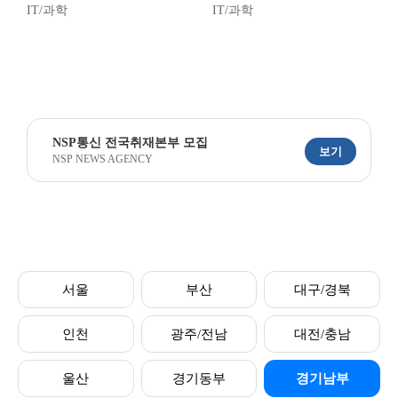
IT/과학
IT/과학
NSP통신 전국취재본부 모집
보기
NSP NEWS AGENCY
서울
부산
대구/경북
인천
광주/전남
대전/충남
울산
경기동부
경기남부