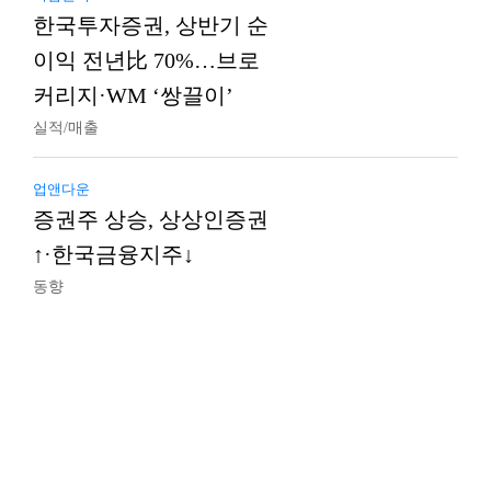
한국투자증권, 상반기 순
이익 전년比 70%…브로
커리지·WM ‘쌍끌이’
실적/매출
업앤다운
증권주 상승, 상상인증권
↑·한국금융지주↓
동향