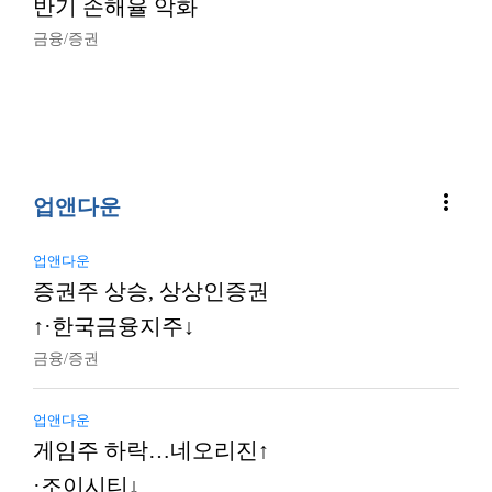
반기 손해율 악화
금융/증권
more_vert
업앤다운
업앤다운
증권주 상승, 상상인증권
↑·한국금융지주↓
금융/증권
업앤다운
게임주 하락…네오리진↑
·조이시티↓