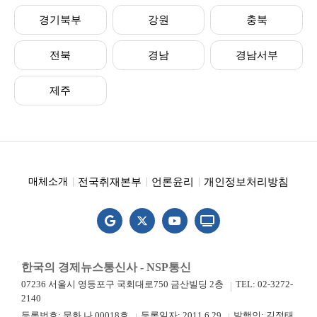
경기북부
강원
충북
전북
경남
경남서부
제주
전국취재본부
언론윤리
개인정보처리방침
매체소개
한국의 경제뉴스통신사 - NSP통신
07236 서울시 영등포구 국회대로750 금산빌딩 2층
TEL: 02-3272-
2140
등록번호: 문화 나 00018호
등록일자: 2011.6.29
발행인: 김정태