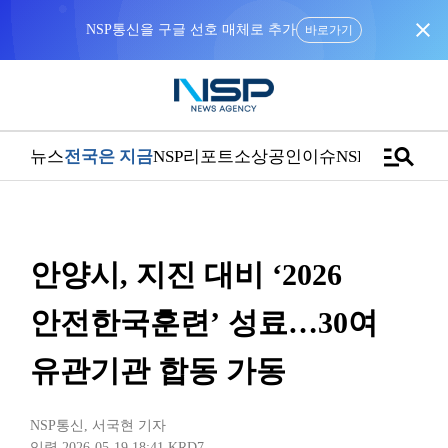
close
NSP통신을 구글 선호 매체로 추가
바로가기
manage_search
뉴스
전국은 지금
NSP리포트
소상공인
이슈
NSPTV
안양시, 지진 대비 ‘2026
안전한국훈련’ 성료…30여
유관기관 합동 가동
NSP통신
,
서국현 기자
입력 2026-05-19 18:41
KRD7