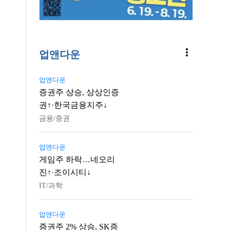
more_vert
업앤다운
업앤다운
증권주 상승, 상상인증
권↑·한국금융지주↓
금융/증권
업앤다운
게임주 하락…네오리
진↑·조이시티↓
IT/과학
업앤다운
증권주 2% 상승, SK증