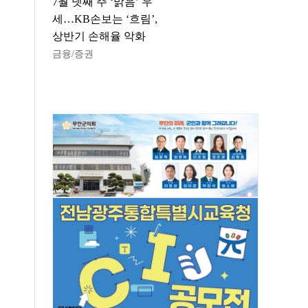
7월 넷째 주 ‘맑음’ 우
세…KB손보는 ‘흐림’,
상반기 손해율 악화
금융/증권