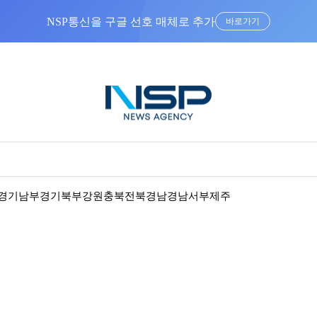
NSP통신을 구글 선호 매체로 추가
바로가기
경기남부
경기북부
강원
충북
전북
경남
경남서부
제주