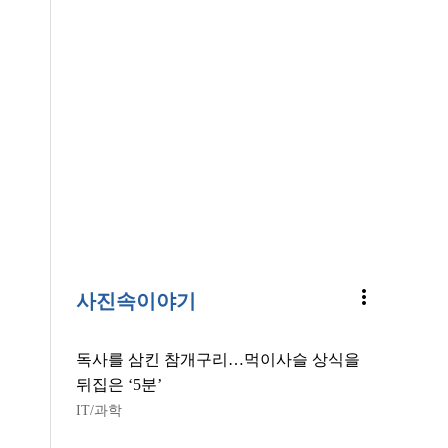
more_vert
사진속이야기
독사를 삼킨 참개구리…먹이사슬 상식을
뒤집은 ‘5분’
IT/과학