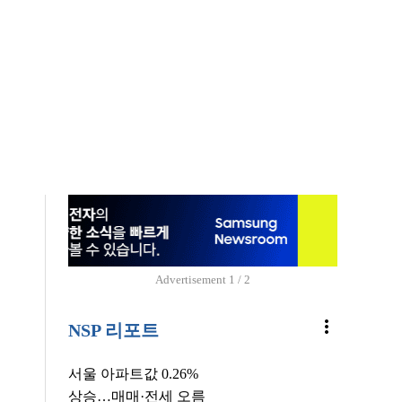
Advertisement
1 / 2
more_vert
NSP 리포트
서울 아파트값 0.26%
상승…매매·전세 오름