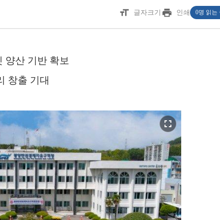
format_size
print
글자크기
인쇄
0명 읽는
닛 양산 기반 확보
리 창출 기대
fullscreen