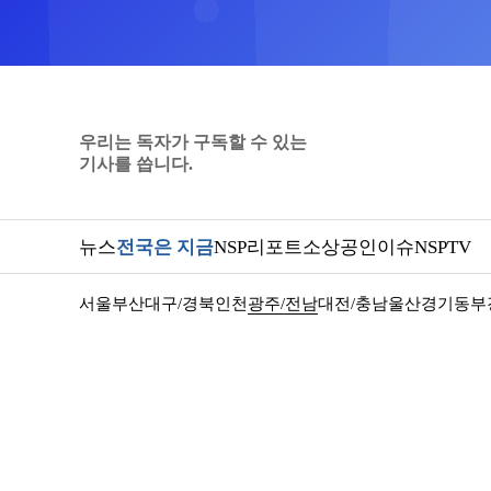
우리는 독자가 구독할 수 있는
기사를 씁니다.
뉴스
전국은 지금
NSP리포트
소상공인
이슈
NSPTV
서울
부산
대구/경북
인천
광주/전남
대전/충남
울산
경기동부