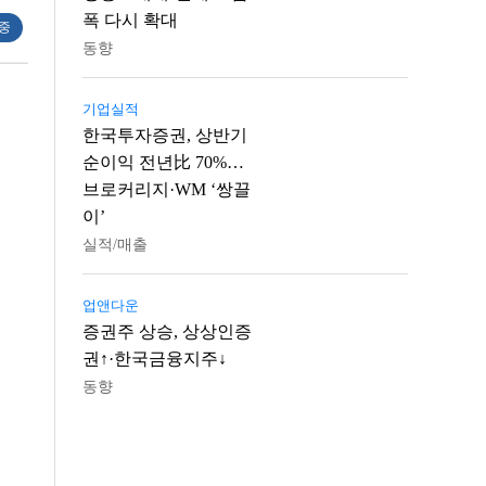
폭 다시 확대
 중
동향
기업실적
한국투자증권, 상반기
순이익 전년比 70%…
브로커리지·WM ‘쌍끌
이’
실적/매출
업앤다운
증권주 상승, 상상인증
권↑·한국금융지주↓
동향