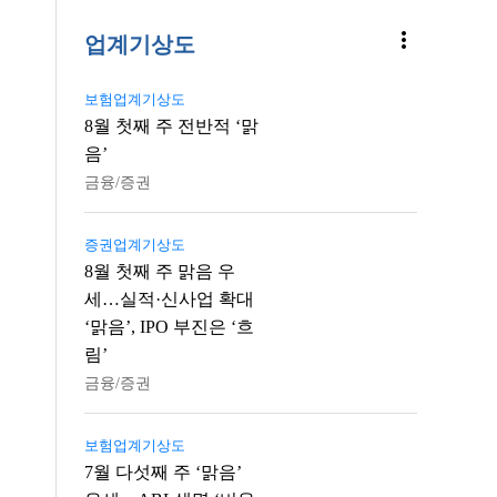
more_vert
업계기상도
보험업계기상도
8월 첫째 주 전반적 ‘맑
음’
금융/증권
증권업계기상도
8월 첫째 주 맑음 우
세…실적·신사업 확대
‘맑음’, IPO 부진은 ‘흐
림’
금융/증권
보험업계기상도
7월 다섯째 주 ‘맑음’