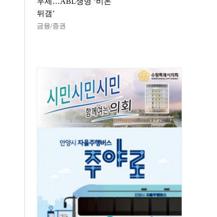
우세…ABL생명 ‘비온
뒤갬’
금융/증권