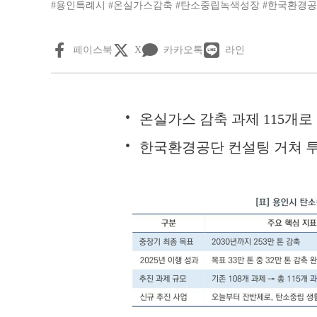
#용인특례시
#온실가스감축
#탄소중립녹색성장
#한국환경
페이스북
X
카카오톡
라인
온실가스 감축 과제 115개로
한국환경공단 컨설팅 거쳐 