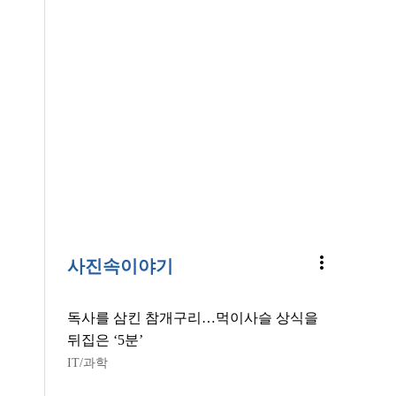
more_vert
사진속이야기
독사를 삼킨 참개구리…먹이사슬 상식을
뒤집은 ‘5분’
IT/과학