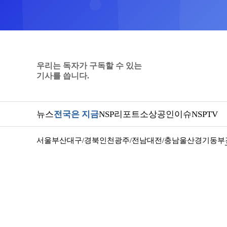
우리는 독자가 구독할 수 있는
기사를 씁니다.
뉴스
전국은 지금
NSP리포트
소상공인
이슈
NSPTV
서울
부산
대구/경북
인천
광주/전남
대전/충남
울산
경기동부