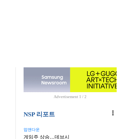
Advertisement
1 / 2
more_vert
NSP 리포트
업앤다운
게임주 상승…데브시