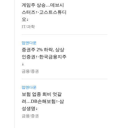
게임주 상승…데브시
스터즈↑·고스트스튜디
오↓
IT/과학
업앤다운
증권주 2% 하락, 상상
인증권↑·한국금융지주
↓
금융/증권
업앤다운
보험 업종 희비 엇갈
려…DB손해보험↑·삼
성생명↓
금융/증권