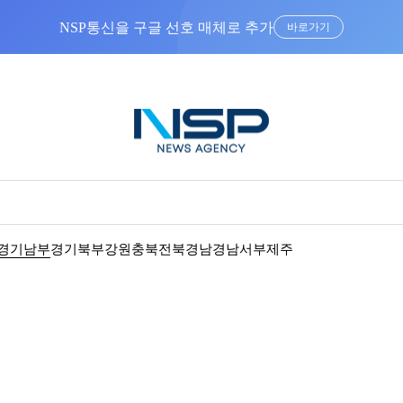
NSP통신을 구글 선호 매체로 추가
바로가기
경기남부
경기북부
강원
충북
전북
경남
경남서부
제주