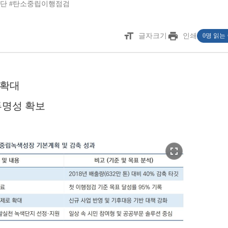
공단
#탄소중립이행점검
format_size
print
글자크기
인쇄
0명 읽는
 확대
투명성 확보
fullscreen