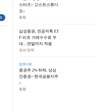
스터즈↑·고스트스튜디
오↓
동향
 중
삼성증권, 연금저축 ET
F·리츠 거래수수료 우
대…연말까지 적용
정보/정책
업앤다운
증권주 2% 하락, 상상
인증권↑·한국금융지주
↓
동향