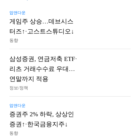
업앤다운
게임주 상승…데브시스
터즈↑·고스트스튜디오↓
동향
삼성증권, 연금저축 ETF·
리츠 거래수수료 우대…
연말까지 적용
정보/정책
업앤다운
증권주 2% 하락, 상상인
증권↑·한국금융지주↓
동향