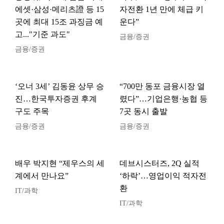
에셋·삼성·메리츠證 등 15
자전환 1년 만에 체급 키
곳에 최대 15조 과징금 예
운다”
고..."기준 과도"
금융/증권
금융/증권
‘오너 3세’ 김동윤 상무 승
“700만 동포 금융시장 열
진…한국투자증권 후계
렸다”…기업은행·농협 등
구도 주목
7곳 동시 출발
금융/증권
금융/증권
배우 박지현 “제우스의 세
데브시스터즈, 2Q 실적
계에서 만나요”
‘하락’…영업이익 적자전
환
IT/과학
IT/과학