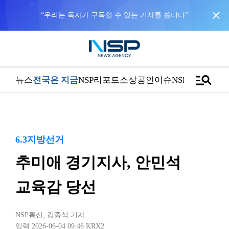
close
“우리는 독자가 구독할 수 있는 기사를 씁니다”
manage_search
뉴스
전국은 지금
NSP리포트
소상공인
이슈
NSPTV
6.3지방선거
추미애 경기지사, 안민석
교육감 당선
NSP통신
,
김종식 기자
입력 2026-06-04 09:46
KRX2