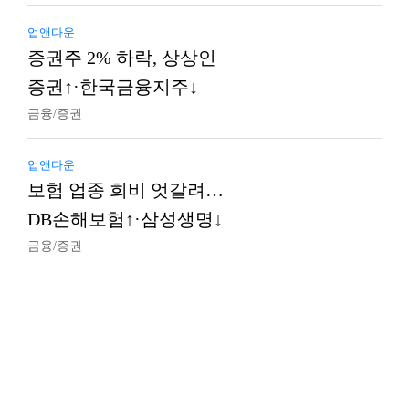
업앤다운
증권주 2% 하락, 상상인
증권↑·한국금융지주↓
금융/증권
업앤다운
보험 업종 희비 엇갈려…
DB손해보험↑·삼성생명↓
금융/증권