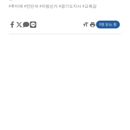
#추미애
#안민석
#지방선거
#경기도지사
#교육감
format_size
print
0명 읽는 중