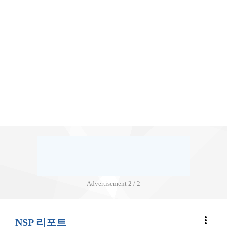
Advertisement
2 / 2
more_vert
NSP 리포트