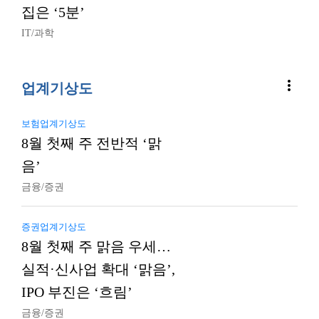
집은 ‘5분’
IT/과학
more_vert
업계기상도
보험업계기상도
8월 첫째 주 전반적 ‘맑
음’
금융/증권
증권업계기상도
8월 첫째 주 맑음 우세…
실적·신사업 확대 ‘맑음’,
IPO 부진은 ‘흐림’
금융/증권