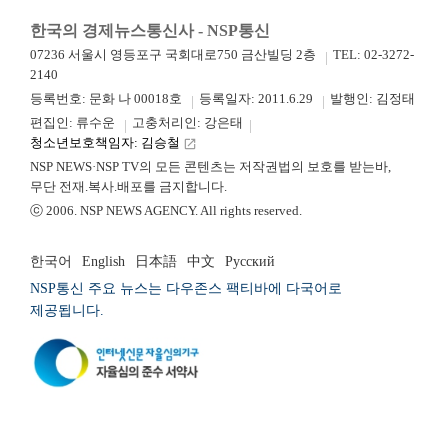
한국의 경제뉴스통신사 - NSP통신
07236 서울시 영등포구 국회대로750 금산빌딩 2층
TEL: 02-3272-
2140
등록번호: 문화 나 00018호
등록일자: 2011.6.29
발행인: 김정태
편집인: 류수운
고충처리인: 강은태
청소년보호책임자: 김승철
launch
NSP NEWS·NSP TV의 모든 콘텐츠는 저작권법의 보호를 받는바,
무단 전재.복사.배포를 금지합니다.
ⓒ 2006. NSP NEWS AGENCY. All rights reserved.
한국어
English
日本語
中文
Русский
NSP통신 주요 뉴스는 다우존스 팩티바에 다국어로
제공됩니다.