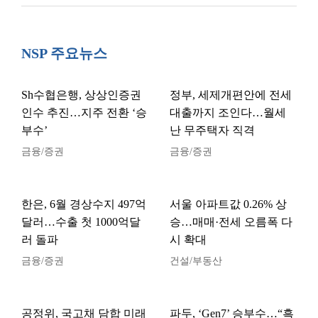
NSP 주요뉴스
Sh수협은행, 상상인증권
정부, 세제개편안에 전세
인수 추진…지주 전환 ‘승
대출까지 조인다…월세
부수’
난 무주택자 직격
금융/증권
금융/증권
한은, 6월 경상수지 497억
서울 아파트값 0.26% 상
달러…수출 첫 1000억달
승…매매·전세 오름폭 다
러 돌파
시 확대
금융/증권
건설/부동산
공정위, 국고채 담합 미래
파두, ‘Gen7’ 승부수…“흑