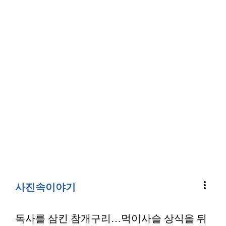
more_vert
사진속이야기
독사를 삼킨 참개구리…먹이사슬 상식을 뒤