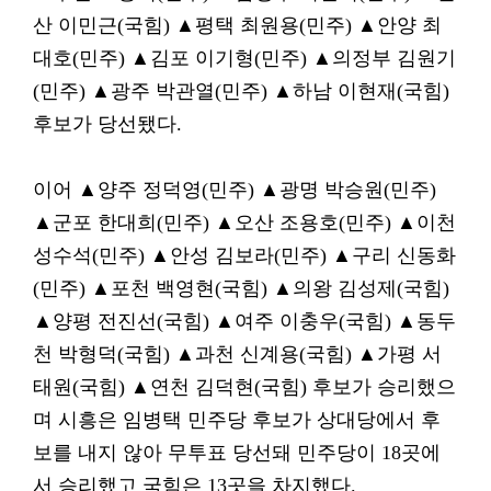
산 이민근(국힘) ▲평택 최원용(민주) ▲안양 최
대호(민주) ▲김포 이기형(민주) ▲의정부 김원기
(민주) ▲광주 박관열(민주) ▲하남 이현재(국힘)
후보가 당선됐다.
이어 ▲양주 정덕영(민주) ▲광명 박승원(민주)
▲군포 한대희(민주) ▲오산 조용호(민주) ▲이천
성수석(민주) ▲안성 김보라(민주) ▲구리 신동화
(민주) ▲포천 백영현(국힘) ▲의왕 김성제(국힘)
▲양평 전진선(국힘) ▲여주 이충우(국힘) ▲동두
천 박형덕(국힘) ▲과천 신계용(국힘) ▲가평 서
태원(국힘) ▲연천 김덕현(국힘) 후보가 승리했으
며 시흥은 임병택 민주당 후보가 상대당에서 후
보를 내지 않아 무투표 당선돼 민주당이 18곳에
서 승리했고 국힘은 13곳을 차지했다.