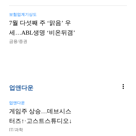
보험업계기상도
7월 다섯째 주 ‘맑음’ 우
세…ABL생명 ‘비온뒤갬’
금융/증권
more_vert
업앤다운
업앤다운
게임주 상승…데브시스
터즈↑·고스트스튜디오↓
IT/과학