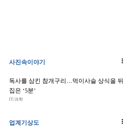
more_vert
사진속이야기
독사를 삼킨 참개구리…먹이사슬 상식을 뒤
집은 ‘5분’
IT/과학
more_vert
업계기상도