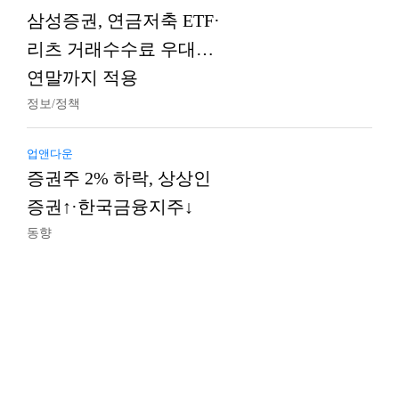
삼성증권, 연금저축 ETF·
리츠 거래수수료 우대…
연말까지 적용
정보/정책
업앤다운
증권주 2% 하락, 상상인
증권↑·한국금융지주↓
동향