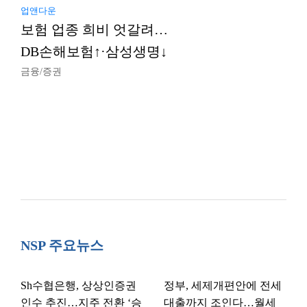
업앤다운
보험 업종 희비 엇갈려…
DB손해보험↑·삼성생명↓
금융/증권
NSP 주요뉴스
Sh수협은행, 상상인증권
정부, 세제개편안에 전세
인수 추진…지주 전환 ‘승
대출까지 조인다…월세