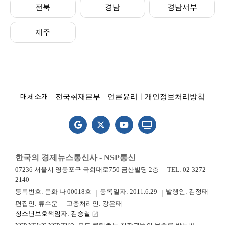
전북
경남
경남서부
제주
전국취재본부
언론윤리
개인정보처리방침
매체소개
한국의 경제뉴스통신사 - NSP통신
07236 서울시 영등포구 국회대로750 금산빌딩 2층
TEL: 02-3272-
2140
등록번호: 문화 나 00018호
등록일자: 2011.6.29
발행인: 김정태
편집인: 류수운
고충처리인: 강은태
청소년보호책임자: 김승철
launch