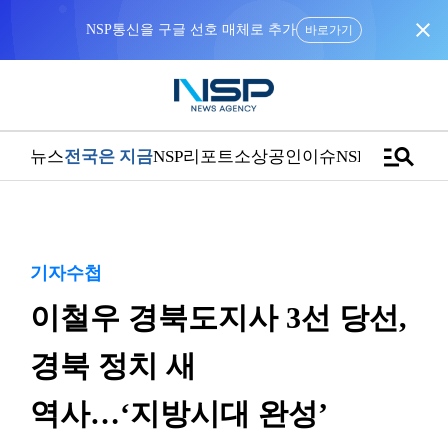
close
NSP통신을 구글 선호 매체로 추가
바로가기
manage_search
뉴스
전국은 지금
NSP리포트
소상공인
이슈
NSPTV
기자수첩
이철우 경북도지사 3선 당선,
경북 정치 새
역사…‘지방시대 완성’