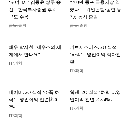
‘오너 3세’ 김동윤 상무 승
“700만 동포 금융시장 열
진…한국투자증권 후계
렸다”…기업은행·농협 등
구도 주목
7곳 동시 출발
금융/증권
금융/증권
배우 박지현 “제우스의 세
데브시스터즈, 2Q 실적
계에서 만나요”
‘하락’…영업이익 적자전
환
IT/과학
IT/과학
네이버, 2Q 실적 ‘소폭 하
웹젠, 2Q 실적 ‘하락’…영
락’…영업이익 전년比 0.
업이익 전년比 8.4%↓
2%↓
IT/과학
IT/과학