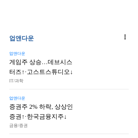
more_vert
업앤다운
업앤다운
게임주 상승…데브시스
터즈↑·고스트스튜디오↓
IT/과학
업앤다운
증권주 2% 하락, 상상인
증권↑·한국금융지주↓
금융/증권