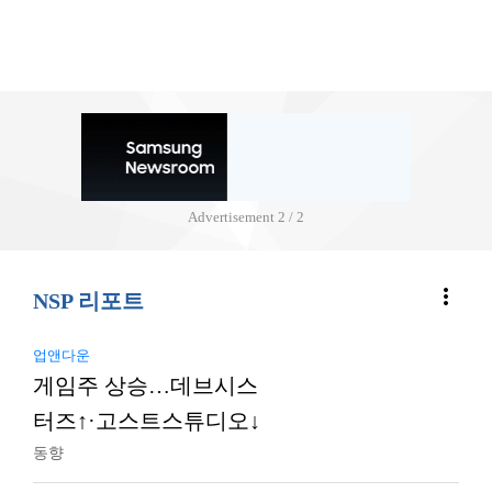
Advertisement
2 / 2
more_vert
NSP 리포트
업앤다운
게임주 상승…데브시스
터즈↑·고스트스튜디오↓
동향