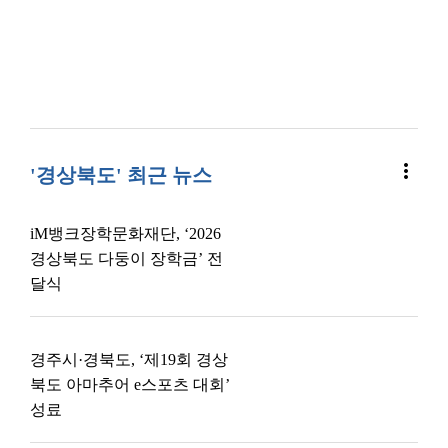
more_vert
'경상북도' 최근 뉴스
iM뱅크장학문화재단, ‘2026
경상북도 다둥이 장학금’ 전
달식
경주시·경북도, ‘제19회 경상
북도 아마추어 e스포츠 대회’
성료