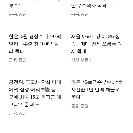
부수’
난 무주택자 직격
금융/증권
금융/증권
한은, 6월 경상수지 497억
서울 아파트값 0.26% 상
달러…수출 첫 1000억달
승…매매·전세 오름폭 다
러 돌파
시 확대
금융/증권
건설/부동산
공정위, 국고채 담합 미래
파두, ‘Gen7’ 승부수…“흑
에셋·삼성·메리츠證 등 15
자전환 1년 만에 체급 키
곳에 최대 15조 과징금 예
운다”
고..."기준 과도"
금융/증권
금융/증권