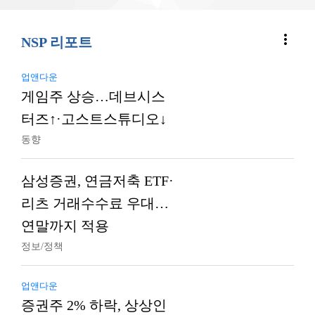
more_vert
NSP 리포트
업앤다운
게임주 상승…데브시스
터즈↑·고스트스튜디오↓
동향
삼성증권, 연금저축 ETF·
리츠 거래수수료 우대…
연말까지 적용
정보/정책
업앤다운
증권주 2% 하락, 상상인