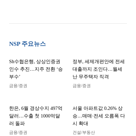
NSP 주요뉴스
Sh수협은행, 상상인증권
정부, 세제개편안에 전세
인수 추진…지주 전환 ‘승
대출까지 조인다…월세
부수’
난 무주택자 직격
금융/증권
금융/증권
한은, 6월 경상수지 497억
서울 아파트값 0.26% 상
달러…수출 첫 1000억달
승…매매·전세 오름폭 다
러 돌파
시 확대
금융/증권
건설/부동산