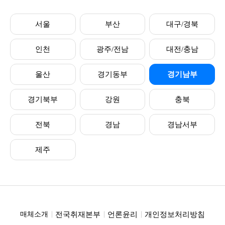
서울
부산
대구/경북
인천
광주/전남
대전/충남
울산
경기동부
경기남부
경기북부
강원
충북
전북
경남
경남서부
제주
전국취재본부
언론윤리
개인정보처리방침
매체소개