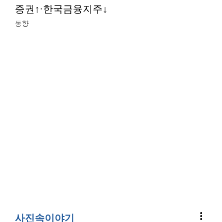
증권↑·한국금융지주↓
동향
more_vert
사진속이야기