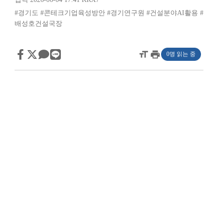
#경기도
#콘테크기업육성방안
#경기연구원
#건설분야AI활용
#
배성호건설국장
format_size
print
0명 읽는 중