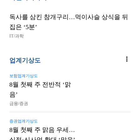
독사를 삼킨 참개구리…먹이사슬 상식을 뒤
집은 ‘5분’
IT/과학
more_vert
업계기상도
보험업계기상도
8월 첫째 주 전반적 ‘맑
음’
금융/증권
증권업계기상도
8월 첫째 주 맑음 우세…
실적·신사업 확대 ‘맑음’,