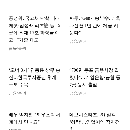
공정위, 국고채 담합 미래
파두, ‘Gen7’ 승부수…“흑
에셋·삼성·메리츠證 등 15
자전환 1년 만에 체급 키
곳에 최대 15조 과징금 예
운다”
고..."기준 과도"
금융/증권
금융/증권
‘오너 3세’ 김동윤 상무 승
“700만 동포 금융시장 열
진…한국투자증권 후계
렸다”…기업은행·농협 등
구도 주목
7곳 동시 출발
금융/증권
금융/증권
배우 박지현 “제우스의 세
데브시스터즈, 2Q 실적
계에서 만나요”
‘하락’…영업이익 적자전
환