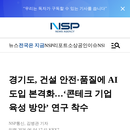
close
“우리는 독자가 구독할 수 있는 기사를 씁니다”
manage_search
뉴스
전국은 지금
NSP리포트
소상공인
이슈
NSPTV
경기도, 건설 안전·품질에 AI
도입 본격화…‘콘테크 기업
육성 방안’ 연구 착수
NSP통신
,
김병관 기자
입력 2026-06-04 17:41
KRX7