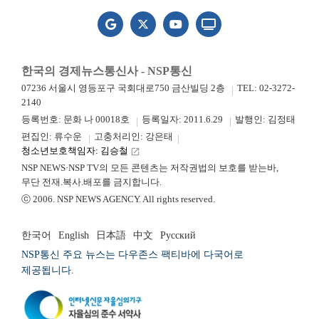
한국의 경제뉴스통신사 - NSP통신
07236 서울시 영등포구 국회대로750 금산빌딩 2층
TEL: 02-3272-
2140
등록번호: 문화 나 00018호
등록일자: 2011.6.29
발행인: 김정태
편집인: 류수운
고충처리인: 강은태
청소년보호책임자: 김승철
launch
NSP NEWS·NSP TV의 모든 콘텐츠는 저작권법의 보호를 받는바,
무단 전재.복사.배포를 금지합니다.
ⓒ 2006. NSP NEWS AGENCY. All rights reserved.
한국어
English
日本語
中文
Русский
NSP통신 주요 뉴스는 다우존스 팩티바에 다국어로
제공됩니다.