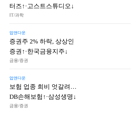
터즈↑·고스트스튜디오↓
IT/과학
업앤다운
증권주 2% 하락, 상상인
증권↑·한국금융지주↓
금융/증권
업앤다운
보험 업종 희비 엇갈려…
DB손해보험↑·삼성생명↓
금융/증권