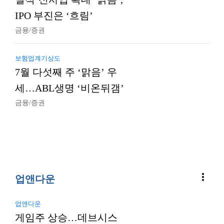
IPO 부진은 ‘흐림’
금융/증권
보험업계기상도
7월 다섯째 주 ‘맑음’ 우
세…ABL생명 ‘비온뒤갬’
금융/증권
more_vert
업앤다운
업앤다운
게임주 상승…데브시스