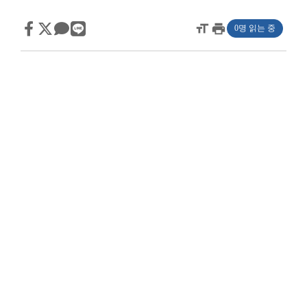
format_size
print
0명 읽는 중