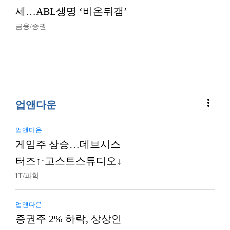
세…ABL생명 ‘비온뒤갬’
금융/증권
more_vert
업앤다운
업앤다운
게임주 상승…데브시스
터즈↑·고스트스튜디오↓
IT/과학
업앤다운
증권주 2% 하락, 상상인