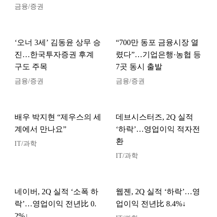
금융/증권
‘오너 3세’ 김동윤 상무 승
“700만 동포 금융시장 열
진…한국투자증권 후계
렸다”…기업은행·농협 등
구도 주목
7곳 동시 출발
금융/증권
금융/증권
배우 박지현 “제우스의 세
데브시스터즈, 2Q 실적
계에서 만나요”
‘하락’…영업이익 적자전
환
IT/과학
IT/과학
네이버, 2Q 실적 ‘소폭 하
웹젠, 2Q 실적 ‘하락’…영
락’…영업이익 전년比 0.
업이익 전년比 8.4%↓
2%↓