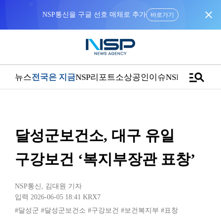
close
NSP통신을 구글 선호 매체로 추가
바로가기
manage_search
뉴스
전국은 지금
NSP리포트
소상공인
이슈
NSPTV
달성군보건소, 대구 유일
구강보건 ‘복지부장관 표창’
NSP통신
,
김대원 기자
입력 2026-06-05 18:41
KRX7
#달성군
#달성군보건소
#구강보건
#보건복지부
#표창