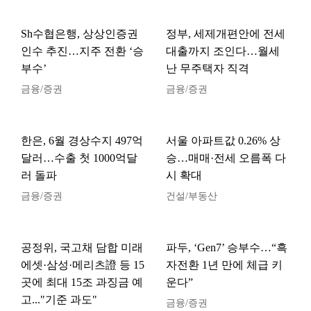
Sh수협은행, 상상인증권
정부, 세제개편안에 전세
인수 추진…지주 전환 ‘승
대출까지 조인다…월세
부수’
난 무주택자 직격
금융/증권
금융/증권
한은, 6월 경상수지 497억
서울 아파트값 0.26% 상
달러…수출 첫 1000억달
승…매매·전세 오름폭 다
러 돌파
시 확대
금융/증권
건설/부동산
공정위, 국고채 담합 미래
파두, ‘Gen7’ 승부수…“흑
에셋·삼성·메리츠證 등 15
자전환 1년 만에 체급 키
곳에 최대 15조 과징금 예
운다”
고..."기준 과도"
금융/증권