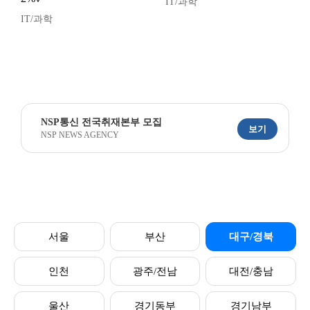
IT/과학
IT/과학
NSP통신 전국취재본부 모집
보기
NSP NEWS AGENCY
서울
부산
대구/경북
인천
광주/전남
대전/충남
울산
경기동부
경기남부