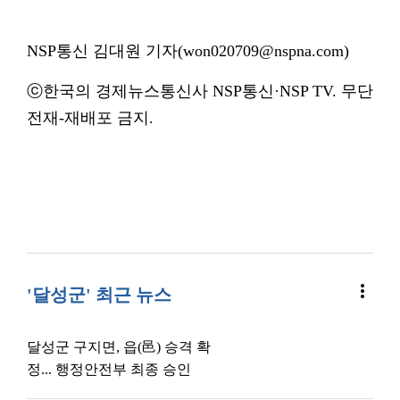
NSP통신 김대원 기자(won020709@nspna.com)
ⓒ한국의 경제뉴스통신사 NSP통신·NSP TV. 무단
전재-재배포 금지.
more_vert
'달성군' 최근 뉴스
달성군 구지면, 읍(邑) 승격 확
정... 행정안전부 최종 승인