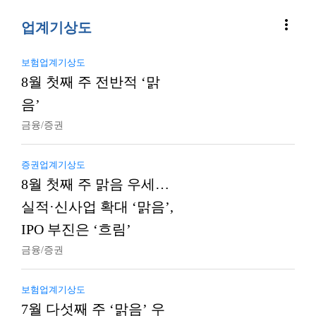
more_vert
업계기상도
보험업계기상도
8월 첫째 주 전반적 ‘맑
음’
금융/증권
증권업계기상도
8월 첫째 주 맑음 우세…
실적·신사업 확대 ‘맑음’,
IPO 부진은 ‘흐림’
금융/증권
보험업계기상도
7월 다섯째 주 ‘맑음’ 우