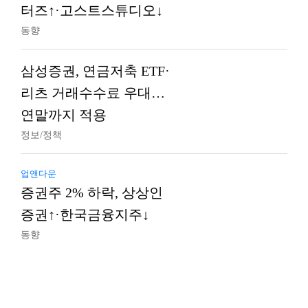
터즈↑·고스트스튜디오↓
동향
삼성증권, 연금저축 ETF·
리츠 거래수수료 우대…
연말까지 적용
정보/정책
업앤다운
증권주 2% 하락, 상상인
증권↑·한국금융지주↓
동향