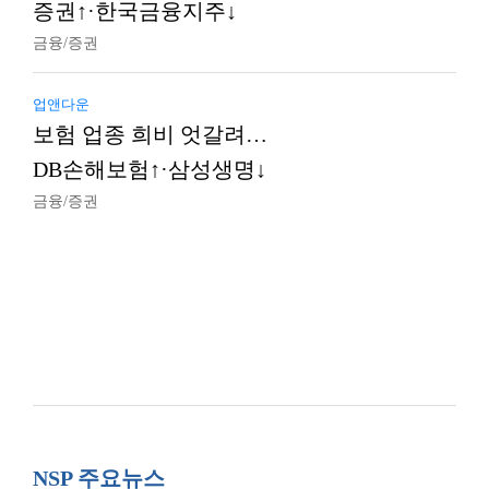
증권↑·한국금융지주↓
금융/증권
업앤다운
보험 업종 희비 엇갈려…
DB손해보험↑·삼성생명↓
금융/증권
NSP 주요뉴스