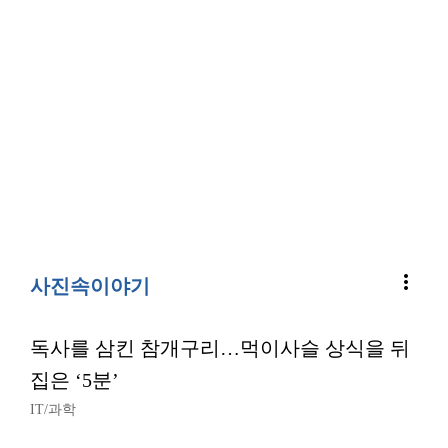
more_vert
사진속이야기
독사를 삼킨 참개구리…먹이사슬 상식을 뒤
집은 ‘5분’
IT/과학