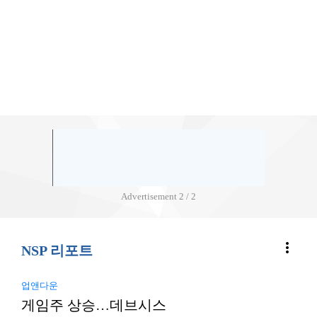
Advertisement
2 / 2
more_vert
NSP 리포트
업앤다운
게임주 상승…데브시스