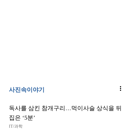
more_vert
사진속이야기
독사를 삼킨 참개구리…먹이사슬 상식을 뒤
집은 ‘5분’
IT/과학