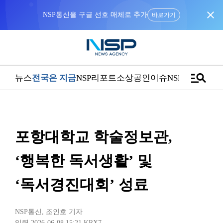
close
NSP통신을 구글 선호 매체로 추가
바로가기
manage_search
뉴스
전국은 지금
NSP리포트
소상공인
이슈
NSPTV
포항대학교 학술정보관,
‘행복한 독서생활’ 및
‘독서경진대회’ 성료
NSP통신
,
조인호 기자
입력 2026-06-08 15:21
KRX7