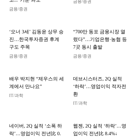
금융/증권
금융/증권
‘오너 3세’ 김동윤 상무 승
“700만 동포 금융시장 열
진…한국투자증권 후계
렸다”…기업은행·농협 등
구도 주목
7곳 동시 출발
금융/증권
금융/증권
배우 박지현 “제우스의 세
데브시스터즈, 2Q 실적
계에서 만나요”
‘하락’…영업이익 적자전
환
IT/과학
IT/과학
네이버, 2Q 실적 ‘소폭 하
웹젠, 2Q 실적 ‘하락’…영
락’…영업이익 전년比 0.
업이익 전년比 8.4%↓