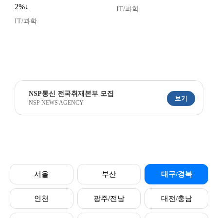
2%↓
IT/과학
IT/과학
NSP통신 전국취재본부 모집
보기
NSP NEWS AGENCY
서울
부산
대구/경북
인천
광주/전남
대전/충남