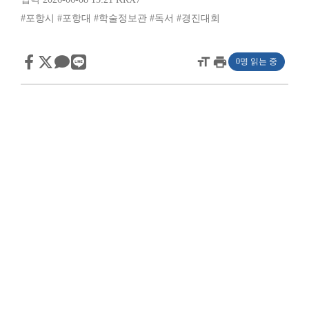
#포항시
#포항대
#학술정보관
#독서
#경진대회
format_size
print
0명 읽는 중