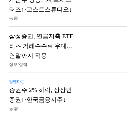
터즈↑·고스트스튜디오↓
동향
삼성증권, 연금저축 ETF·
리츠 거래수수료 우대…
연말까지 적용
정보/정책
업앤다운
증권주 2% 하락, 상상인
증권↑·한국금융지주↓
동향