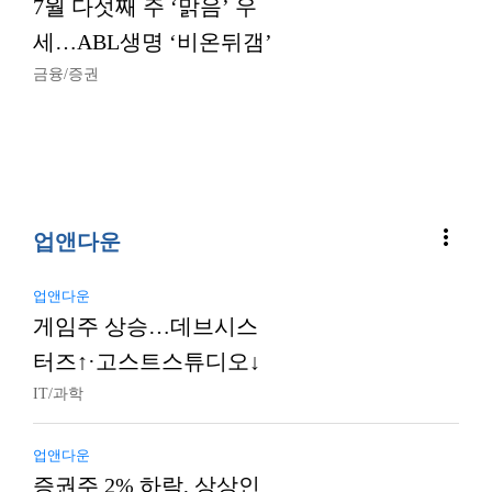
7월 다섯째 주 ‘맑음’ 우
세…ABL생명 ‘비온뒤갬’
금융/증권
more_vert
업앤다운
업앤다운
게임주 상승…데브시스
터즈↑·고스트스튜디오↓
IT/과학
업앤다운
증권주 2% 하락, 상상인