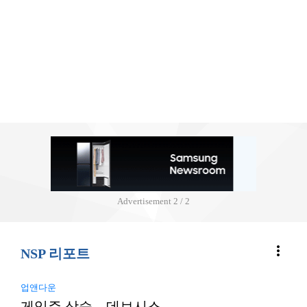
Advertisement
2 / 2
more_vert
NSP 리포트
업앤다운
게임주 상승…데브시스