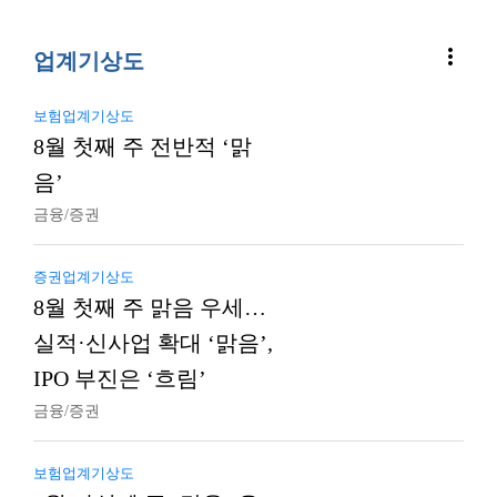
more_vert
업계기상도
보험업계기상도
8월 첫째 주 전반적 ‘맑
음’
금융/증권
증권업계기상도
8월 첫째 주 맑음 우세…
실적·신사업 확대 ‘맑음’,
IPO 부진은 ‘흐림’
금융/증권
보험업계기상도