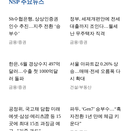
NSP 주요뉴스
Sh수협은행, 상상인증권
정부, 세제개편안에 전세
인수 추진…지주 전환 ‘승
대출까지 조인다…월세
부수’
난 무주택자 직격
금융/증권
금융/증권
한은, 6월 경상수지 497억
서울 아파트값 0.26% 상
달러…수출 첫 1000억달
승…매매·전세 오름폭 다
러 돌파
시 확대
금융/증권
건설/부동산
공정위, 국고채 담합 미래
파두, ‘Gen7’ 승부수…“흑
에셋·삼성·메리츠證 등 15
자전환 1년 만에 체급 키
곳에 최대 15조 과징금 예
운다”
고..."기준 과도"