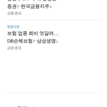
증권↑·한국금융지주↓
금융/증권
업앤다운
보험 업종 희비 엇갈려…
DB손해보험↑·삼성생명↓
금융/증권