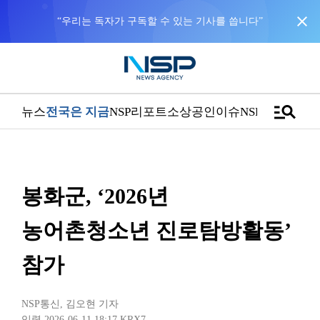
close
manage_search
뉴스
전국은 지금
NSP리포트
소상공인
이슈
NSPTV
봉화군, ‘2026년
농어촌청소년 진로탐방활동’
참가
NSP통신
,
김오현 기자
입력 2026-06-11 18:17
KRX7