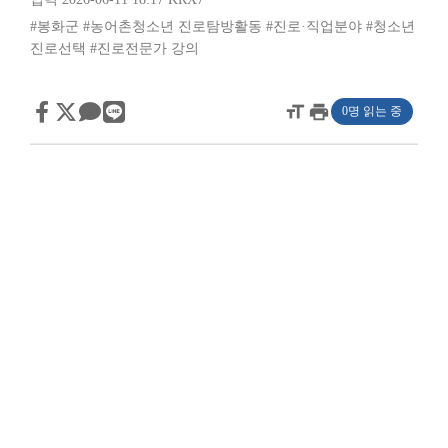
#봉화군
#농어촌청소년 진로탐방활동
#진로·직업분야
#청소년
진로선택
#진로전문가 강의
format_size
print
0명 읽는 중