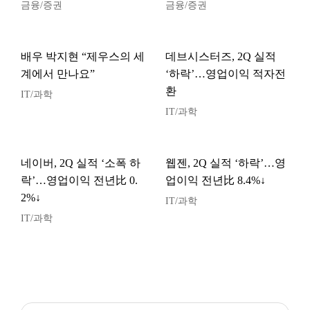
금융/증권
금융/증권
배우 박지현 “제우스의 세
데브시스터즈, 2Q 실적
계에서 만나요”
‘하락’…영업이익 적자전
환
IT/과학
IT/과학
네이버, 2Q 실적 ‘소폭 하
웹젠, 2Q 실적 ‘하락’…영
락’…영업이익 전년比 0.
업이익 전년比 8.4%↓
2%↓
IT/과학
IT/과학