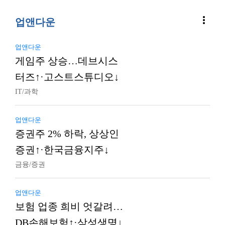
more_vert
업앤다운
업앤다운
게임주 상승…데브시스
터즈↑·고스트스튜디오↓
IT/과학
업앤다운
증권주 2% 하락, 상상인
증권↑·한국금융지주↓
금융/증권
업앤다운
보험 업종 희비 엇갈려…
DB손해보험↑·삼성생명↓