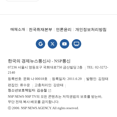
전국취재본부
언론윤리
개인정보처리방침
매체소개
한국의 경제뉴스통신사 - NSP통신
07236 서울시 영등포구 국회대로750 금산빌딩 2층
TEL: 02-3272-
2140
등록번호: 문화 나 00018호
등록일자: 2011.6.29
발행인: 김정태
편집인: 류수운
고충처리인: 강은태
청소년보호책임자: 김승철
launch
NSP NEWS·NSP TV의 모든 콘텐츠는 저작권법의 보호를 받는바,
무단 전재.복사.배포를 금지합니다.
ⓒ 2006. NSP NEWS AGENCY. All rights reserved.