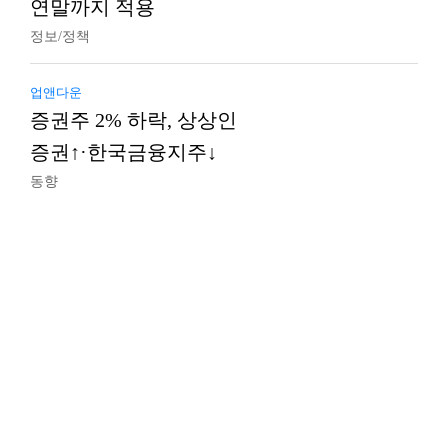
연말까지 적용
정보/정책
업앤다운
증권주 2% 하락, 상상인
증권↑·한국금융지주↓
동향