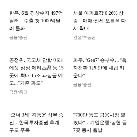
한은, 6월 경상수지 497억
서울 아파트값 0.26% 상
달러…수출 첫 1000억달
승…매매·전세 오름폭 다
러 돌파
시 확대
금융/증권
건설/부동산
공정위, 국고채 담합 미래
파두, ‘Gen7’ 승부수…“흑
에셋·삼성·메리츠證 등 15
자전환 1년 만에 체급 키
곳에 최대 15조 과징금 예
운다”
고..."기준 과도"
금융/증권
금융/증권
‘오너 3세’ 김동윤 상무 승
“700만 동포 금융시장 열
진…한국투자증권 후계
렸다”…기업은행·농협 등
구도 주목
7곳 동시 출발