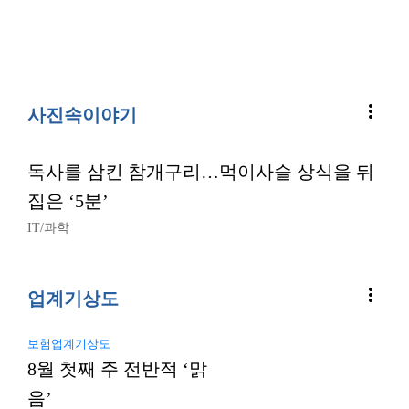
more_vert
사진속이야기
독사를 삼킨 참개구리…먹이사슬 상식을 뒤
집은 ‘5분’
IT/과학
more_vert
업계기상도
보험업계기상도
8월 첫째 주 전반적 ‘맑
음’