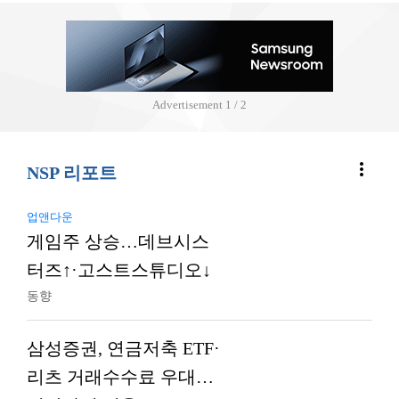
Advertisement
2 / 2
more_vert
NSP 리포트
업앤다운
게임주 상승…데브시스
터즈↑·고스트스튜디오↓
동향
삼성증권, 연금저축 ETF·
리츠 거래수수료 우대…