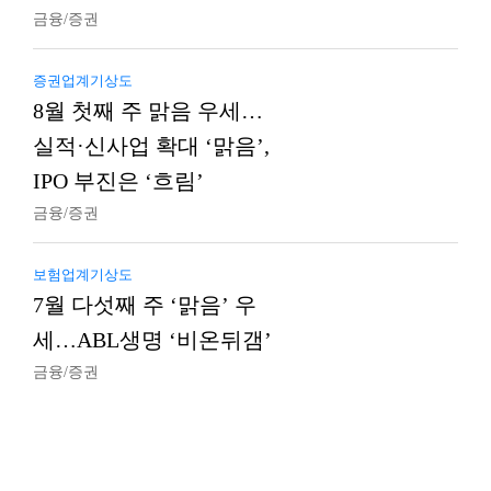
금융/증권
증권업계기상도
8월 첫째 주 맑음 우세…
실적·신사업 확대 ‘맑음’,
IPO 부진은 ‘흐림’
금융/증권
보험업계기상도
7월 다섯째 주 ‘맑음’ 우
세…ABL생명 ‘비온뒤갬’
금융/증권