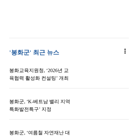
more_vert
'봉화군' 최근 뉴스
봉화교육지원청, ‘2026년 교
육협력 활성화 컨설팅’ 개최
봉화군, ‘K-베트남 밸리 지역
특화발전특구’ 지정
봉화군, ‘여름철 자연재난 대