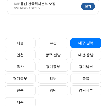
NSP통신 전국취재본부 모집
보기
NSP NEWS AGENCY
서울
부산
대구/경북
인천
광주/전남
대전/충남
울산
경기동부
경기남부
경기북부
강원
충북
전북
경남
경남서부
제주