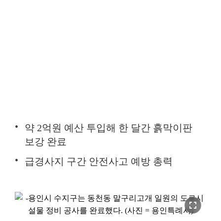
약 2억원 예산 투입해 한 달간 흙막이판
보강 완료
급경사지 구간 안전사고 예방 총력
fullscreen