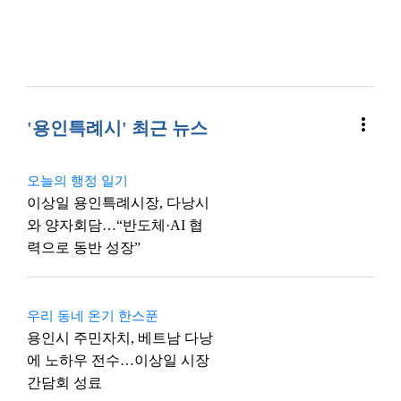
more_vert
'용인특례시' 최근 뉴스
오늘의 행정 일기
이상일 용인특례시장, 다낭시
와 양자회담…“반도체·AI 협
력으로 동반 성장”
우리 동네 온기 한스푼
용인시 주민자치, 베트남 다낭
에 노하우 전수…이상일 시장
간담회 성료