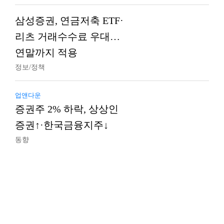
삼성증권, 연금저축 ETF·
리츠 거래수수료 우대…
연말까지 적용
정보/정책
업앤다운
증권주 2% 하락, 상상인
증권↑·한국금융지주↓
동향