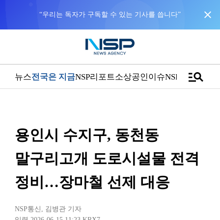
close
“우리는 독자가 구독할 수 있는 기사를 씁니다”
manage_search
뉴스
전국은 지금
NSP리포트
소상공인
이슈
NSPTV
용인시 수지구, 동천동
말구리고개 도로시설물 전격
정비…장마철 선제 대응
NSP통신
,
김병관 기자
입력 2026-06-15 11:23
KRX7