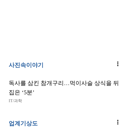
more_vert
사진속이야기
독사를 삼킨 참개구리…먹이사슬 상식을 뒤
집은 ‘5분’
IT/과학
more_vert
업계기상도