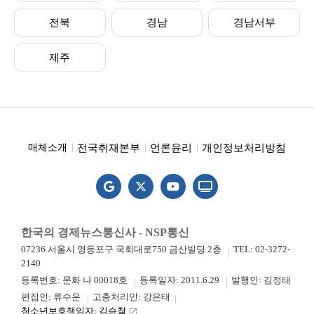
전북
경남
경남서부
제주
전국취재본부
언론윤리
개인정보처리방침
매체소개
한국의 경제뉴스통신사 - NSP통신
07236 서울시 영등포구 국회대로750 금산빌딩 2층
TEL: 02-3272-
2140
등록번호: 문화 나 00018호
등록일자: 2011.6.29
발행인: 김정태
편집인: 류수운
고충처리인: 강은태
청소년보호책임자: 김승철
launch