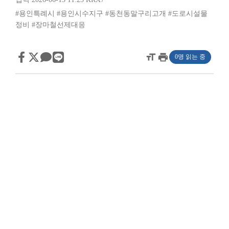
#용인특례시
#용인시수지구
#동천동말구리고개
#도로시설물
정비
#장마철선제대응
format_size
print
0명 읽는 중