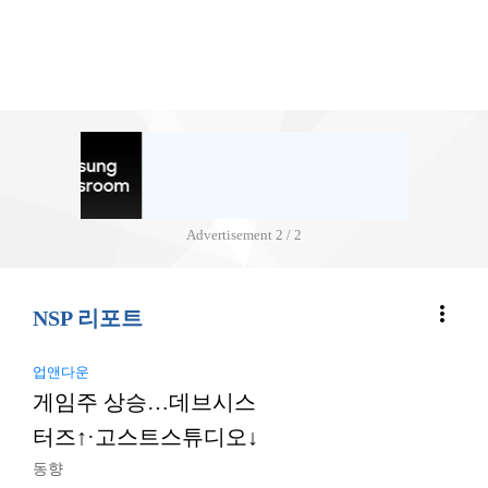
Advertisement
2 / 2
more_vert
NSP 리포트
업앤다운
게임주 상승…데브시스
터즈↑·고스트스튜디오↓
동향