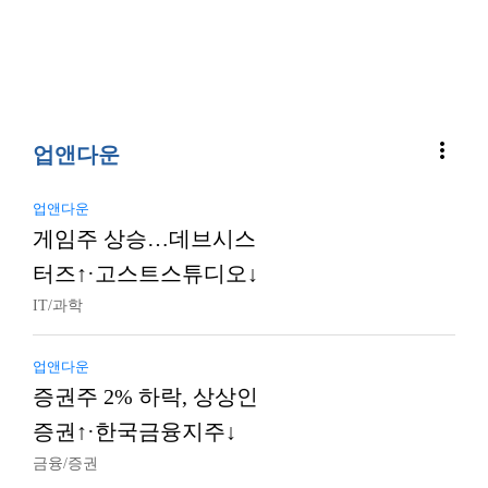
more_vert
업앤다운
업앤다운
게임주 상승…데브시스
터즈↑·고스트스튜디오↓
IT/과학
업앤다운
증권주 2% 하락, 상상인
증권↑·한국금융지주↓
금융/증권