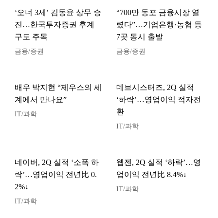
‘오너 3세’ 김동윤 상무 승
“700만 동포 금융시장 열
진…한국투자증권 후계
렸다”…기업은행·농협 등
구도 주목
7곳 동시 출발
금융/증권
금융/증권
배우 박지현 “제우스의 세
데브시스터즈, 2Q 실적
계에서 만나요”
‘하락’…영업이익 적자전
환
IT/과학
IT/과학
네이버, 2Q 실적 ‘소폭 하
웹젠, 2Q 실적 ‘하락’…영
락’…영업이익 전년比 0.
업이익 전년比 8.4%↓
2%↓
IT/과학
IT/과학