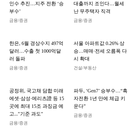
인수 추진…지주 전환 ‘승
대출까지 조인다…월세
부수’
난 무주택자 직격
금융/증권
금융/증권
한은, 6월 경상수지 497억
서울 아파트값 0.26% 상
달러…수출 첫 1000억달
승…매매·전세 오름폭 다
러 돌파
시 확대
금융/증권
건설/부동산
공정위, 국고채 담합 미래
파두, ‘Gen7’ 승부수…“흑
에셋·삼성·메리츠證 등 15
자전환 1년 만에 체급 키
곳에 최대 15조 과징금 예
운다”
고..."기준 과도"
금융/증권
금융/증권