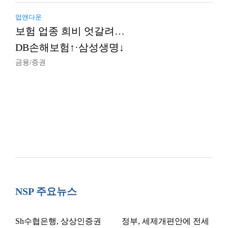
업앤다운
보험 업종 희비 엇갈려…
DB손해보험↑·삼성생명↓
금융/증권
NSP 주요뉴스
Sh수협은행, 상상인증권
정부, 세제개편안에 전세