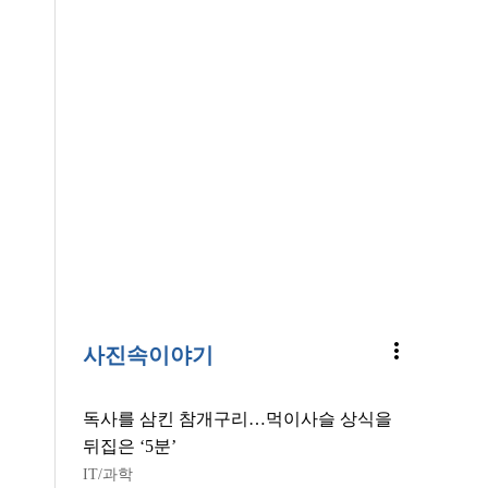
more_vert
사진속이야기
독사를 삼킨 참개구리…먹이사슬 상식을
뒤집은 ‘5분’
IT/과학