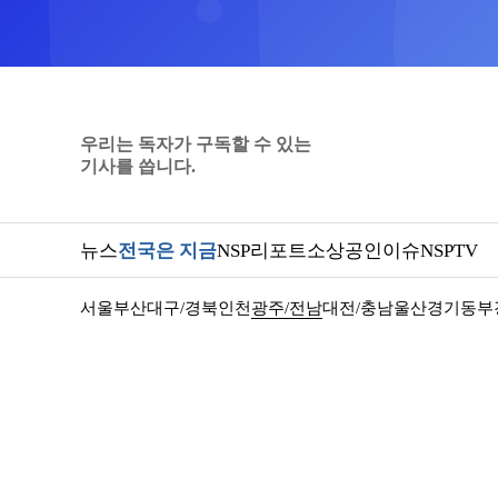
우리는 독자가 구독할 수 있는
기사를 씁니다.
뉴스
전국은 지금
NSP리포트
소상공인
이슈
NSPTV
서울
부산
대구/경북
인천
광주/전남
대전/충남
울산
경기동부