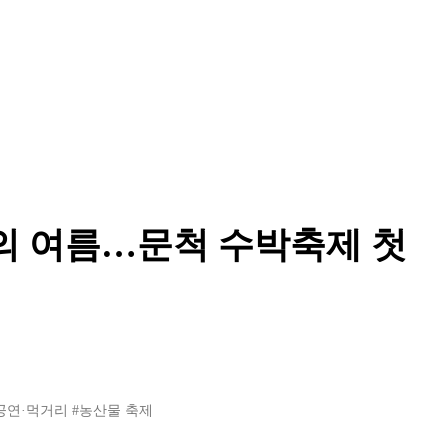
례의 여름…문척 수박축제 첫
공연·먹거리
#농산물 축제