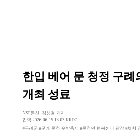
한입 베어 문 청정 구
개최 성료
NSP통신
,
김성철 기자
입력 2026-06-15 13:03
KRD7
#구례군
#구례 문척 수박축제
#문척면 행복센터 광장
#체험·