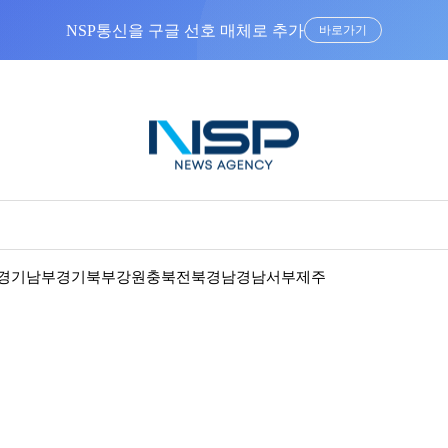
NSP통신을 구글 선호 매체로 추가
바로가기
경기남부
경기북부
강원
충북
전북
경남
경남서부
제주