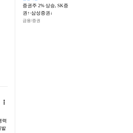
증권주 2% 상승, SK증
권↑·삼성증권↓
금융/증권
more_vert
쟁력
개발