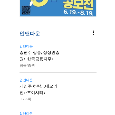
more_vert
업앤다운
업앤다운
증권주 상승, 상상인증
권↑·한국금융지주↓
금융/증권
업앤다운
게임주 하락…네오리
진↑·조이시티↓
IT/과학
업앤다운