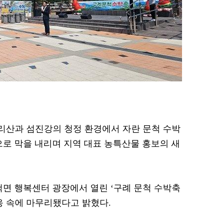
 지리산과 섬진강의 청정 환경에서 자란 문척 수박
으로 막을 내리며 지역 대표 농특산물 홍보의 새
척면 행복센터 광장에서 열린 ‘구례 문척 수박축
응 속에 마무리됐다고 밝혔다.