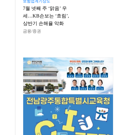
보험업계기상도
7월 넷째 주 ‘맑음’ 우
세…KB손보는 ‘흐림’,
상반기 손해율 악화
금융/증권