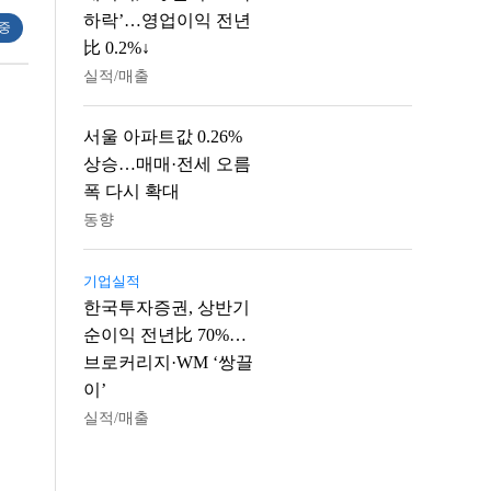
하락’…영업이익 전년
 중
比 0.2%↓
실적/매출
서울 아파트값 0.26%
상승…매매·전세 오름
폭 다시 확대
동향
기업실적
한국투자증권, 상반기
순이익 전년比 70%…
브로커리지·WM ‘쌍끌
이’
실적/매출