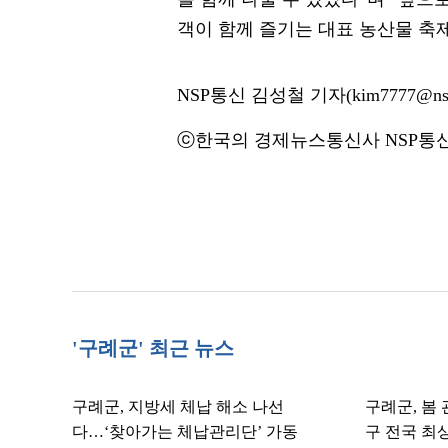
객이 함께 즐기는 대표 농산물 축
NSP통신 김성철 기자(kim7777@nsp
ⓒ한국의 경제뉴스통신사 NSP통신·
'구례군' 최근 뉴스
구례군, 지방세 체납 해소 나선
구례군, 봄
다…‘찾아가는 체납관리단’ 가동
구 전국 최상