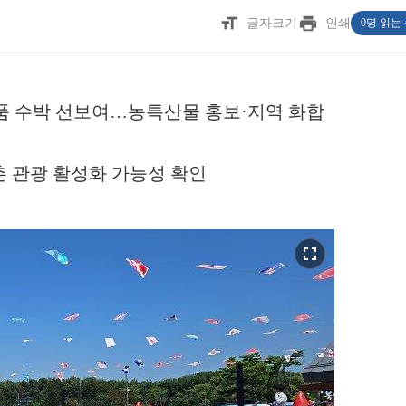
format_size
print
글자크기
인쇄
0명 읽는
품 수박 선보여…농특산물 홍보·지역 화합
 관광 활성화 가능성 확인
fullscreen