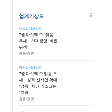
more_vert
업계기상도
보험업계기상도
7월 다섯째 주 ‘맑음’
우세…ABL생명 ‘비온
뒤갬’
금융/증권
증권업계기상도
7월 다섯째 주 맑음 우
세…실적·신사업 확대
‘맑음’, 채권 리스크는
‘흐림’
금융/증권