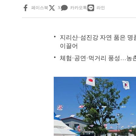
페이스북
X
카카오톡
라인
지리산·섬진강 자연 품은 명
이끌어
체험·공연·먹거리 풍성…농촌